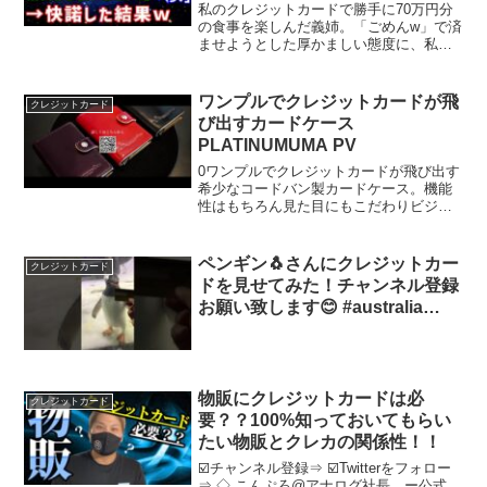
「いいですよ！」と快諾した結
私のクレジットカードで勝手に70万円分
果…
の食事を楽しんだ義姉。「ごめんw」で済
ませようとした厚かましい態度に、私は
あえて笑顔で「いいですよ！」と返答。
しかしその裏には“ある仕掛け”が…。後
日、義姉が顔面蒼白になる展開にスカッ
ワンプルでクレジットカードが飛
クレジットカード
と！#スカッとする...
び出すカードケース
PLATINUMUMA PV
0ワンプルでクレジットカードが飛び出す
希少なコードバン製カードケース。機能
性はもちろん見た目にもこだわりビジネ
スパーソン必須のアイテムだ。 外装レ
ザーは「革のダイヤモンド」「革の王
様」と呼ばれるコードバン（馬の臀部の
ペンギン🐧さんにクレジットカー
クレジットカード
革） 内装はイタリアOR...
ドを見せてみた！チャンネル登録
お願い致します😊 #australia
#sydney #オーストラリア #海外
旅行 #aquarium #penguin
物販にクレジットカードは必
クレジットカード
要？？100%知っておいてもらい
たい物販とクレカの関係性！！
☑️チャンネル登録⇒ ☑️Twitterをフォロー
⇒ ◇ こんぷろ@アナログ社長 ー公式