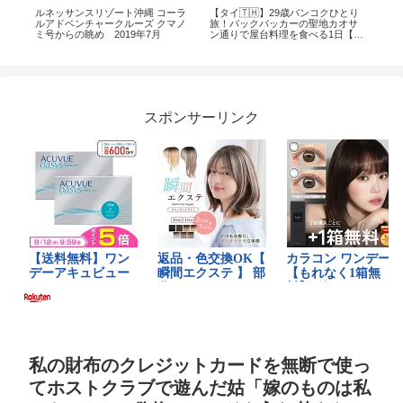
ルネッサンスリゾート沖縄 コーラ
【タイ🇹🇭】29歳バンコクひとり
妹
メイ
ルアドベンチャークルーズ クマノ
旅！バックパッカーの聖地カオサ
ド、
ミ号からの眺め 2019年7月
ン通りで屋台料理を食べる1日【世
払
界一周ご飯巡りの旅】
けど
スポンサーリンク
私の財布のクレジットカードを無断で使っ
てホストクラブで遊んだ姑「嫁のものは私