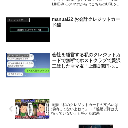
LINE@ ◇スマホからはこちらのURLをク
リック⇒ スマホ以外の方は
【@vxt9102e】をID検索！（@をお忘れ
なく）※LINE@への登録は無料です...
manual22 お会計クレジットカー
クレジットカード
ド編
会社を経営する私のクレジットカ
クレジットカード
ードで無断でホストクラブで贅沢
三昧したママ友「上限1億円って
最高w」→ブラックカードを手に
入れて浮かれた女性をあえて放置
してみた結果www
元妻「私のクレジットカードの支払いは
滞納してないよね？」→「離婚以降は支
払っていない」と答えた結果