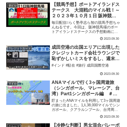
【競馬予想】ポートアイランドス
マイル
テークス 大混戦のマイル戦！～
２０２３年１０月１日 阪神競馬
場 ：１０－２
毎日配信❕❕らく塾亭志ら智の競馬予想ちゃ
んねるです。今回は、阪神競馬場のポー
トアイランドステークスの予想動画にな
ります。是非参考にしてください❕❕【１日
2023.09.30
中山・GⅠスプリンターズステークス予
想動画】はこちら【１日阪神・ポートア
成田空港の出国エリアに出現した
クレジットカード
イランドステーク...
クレジットカード会社ラウンジで
恥ずかしいミスをするし、週末の
全日空ムンバイ行きが混んでいて
#インド #駐在 #旅行 成田国際空港
心身ともに疲れるだけ
2023.09.30
ANAマイルで行く3ヶ国周遊旅
マイル
（シンガポール、マレーシア、台
湾）Part1シンガポール編 ＃マ
ーライオン、＃マリーナベイサン
貯まったANAマイルを利用して3ヶ国周遊
ズ、＃チャンギ
の旅に出ました。1人38,000マイルでシン
ガポール、クアラルンプール、台湾周遊
の旅ができました。3年ぶりの海外旅行で
2023.09.30
すがそれぞれの国を満喫できました。
【冷静な判断】男女混合バレーボ
クルーズ