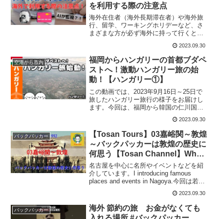
を利用する際の注意点
海外在住者（海外長期滞在者）や海外旅
行、留学、ワーキングホリデーなど、さ
まざまな方が必ず海外に持って行くと言
っても過言ではない、デビットカードや
2023.09.30
クレジットカードですが、海外での利用
条件や使い方に誤りがあるとカード利用
福岡からハンガリーの首都ブダペ
空港から市内
が止められたり、トラブル...
ストへ！激動ハンガリー旅の始
動！【ハンガリー①】
この動画では、2023年9月16日～25日で
旅したハンガリー旅行の様子をお届けし
ます。今回は、福岡から韓国の仁川国際
空港を経由し、ハンガリーの首都ブダペ
2023.09.30
ストへ向かいます。久々のヨーロッパに
心躍るも、仁川国際空港での乗り継ぎ時
【Tosan Tours】03嘉峪関～敦煌
バックパッカー
間はなんとミニマ...
～バックパッカーは敦煌の歴史に
何思う【Tosan Channel】What
do Backpackers think about
名古屋を中心に名所やイベントなどを紹
Dunhuang?
介しています。I introducing famous
places and events in Nagoya.今回は若い
時に旅行したシルクロードの話This time
2023.09.30
I’m talking about...
海外 節約の旅 お金がなくても
バックパッカー
入れる場所 #バックパッカー