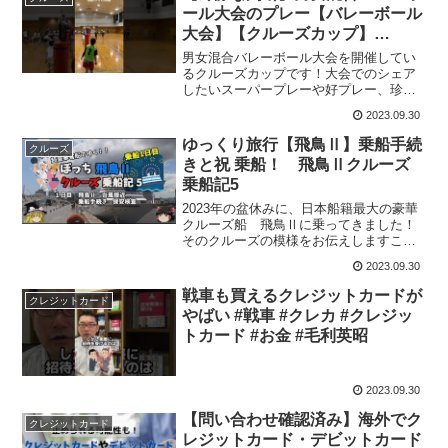
ール大会のプレー【バレーボール
大会】【クルーズカップ】
#shorts #バレーボール #混合バ
男女混合バレーボール大会を開催してい
レーボール
るクルーズカップです！大会でのシェア
したいスーパープレーや好プレー、珍プ
レーをショート動画で配信してます！ぜ
2023.09.30
ひチャンネル登録よろしくお願います！
【チャンネル登録はこちらから】クルー
ゆっくり旅行【飛鳥Ⅱ】乗船手続
クルーズ
ズカップInstgram...
きと祝 乗船！ 飛鳥Ⅱクルーズ
乗船記5
2023年の盆休みに、日本船籍最大の豪華
クルーズ船 飛鳥Ⅱに乗ってきました！
そのクルーズの模様をお伝えしますこの
旅行以外にも、海外旅行ではファースト
2023.09.30
クラス、ビジネスクラス、クルーズ船、
大陸横断鉄道で各国を周遊、国内では
戦車も買えるクレジットカードが
クレジットカード
1000万キャンピング...
やばい #戦車 #クレカ #クレジッ
トカード #お金 #毛利英昭
2023.09.30
【問い合わせ確認済み】海外でク
クレジットカード
レジットカード・デビットカード