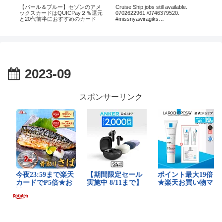
つ
【パール＆ブルー】セゾンのアメ
Cruise Ship jobs still available.
水
ックスカードはQUICPay２％還元
0702622961 /0746379520.
カ半
と20代前半におすすめのカード
#missnyawiragiks
#careercoachnyawira
2023-09
スポンサーリンク