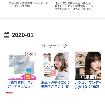
:
三重城港～渡名喜島クルーズ・デ
【あつ森】真夜中のあつ森配信！
【#
bt!
ィーズパルス沖縄
おさわり、マイル家具交換、サン
旅。
リオ配布など はちゅ（爬虫類）
勝
トークうさぎトークアニメトーク
た
病ケアトークなど
た
ク
2020-01
スポンサーリンク