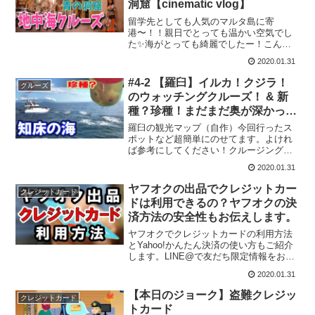
洞窟【cinematic vlog】
留学先としても人気のマルタ島に寄
港〜！！親日でとっても温かい空気でし
た✨海がとっても綺麗でしたー！こんな
オシャレで海のある街で留学っていいな
2020.01.31
ー。長期滞在してみたい場所の一つとな
りました★#地中海クルーズ #vlog
#4-2 【羅臼】イルカ！クジラ！
クルーズ
#cinematic #...
のウォッチングクルーズ！ & 新
種？珍種！まだまだ奥が深かっ
た！2大拠点で学ぶ世界遺産の自
羅臼の観光マップ（自作）今回行ったス
然！の巻 | 北海道ほぼ日帰りおっ
ポットなど超簡単にのせてます。よけれ
ば参考にしてください！クルージングゴ
さん旅【ほぼ旅】
ジラ岩観光知床ネイチャークルーズビジ
2020.01.31
ターセンタールサフィールドハウス羅臼
観光協会羅臼町ふるさと納税クルージン
ヤフオクの出品でクレジットカー
クレジットカード
グは、冬期間は、世界遺産...
ドは利用できるの？ヤフオクの決
済方法の安全性もお伝えします。
ヤフオクでクレジットカードの利用方法
とYahoo!かんたん決済の使い方もご紹介
します。LINE@で友だち限定情報をお知
らせします。この動画は予告なく限定公
2020.01.31
開動画に変更する可能性があります。
Goodボタンを押しておくと、限定公開に
【本日のジョーク】盗難クレジッ
クレジットカード
なっても見れ...
トカード