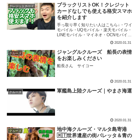
ブラックリストOK！クレジット
クレジットカード
カードなしでも使える格安スマホ
を紹介します
手っ取り早く知りたい人はこちら↓・ワイ
モバイル・UQモバイル・楽天モバイル・
LINEモバイル・マイネオ・OCNモバイル
などこれらは口座振替やデビットカード
2020.01.31
などを使うことで、クレジットカードな
しでも契約できます。・・・ワイモバと
ジャングルクルーズ 船長の表情
クルーズ
かUQとかは格...
をお楽しみください
船長さん サイコー
2020.01.31
軍艦島上陸クルーズ｜やまさ海運
クルーズ
2020.01.31
地中海クルーズ・マルタ島寄港
クルーズ
🇲🇹世界遺産の街バレッタ＆青の