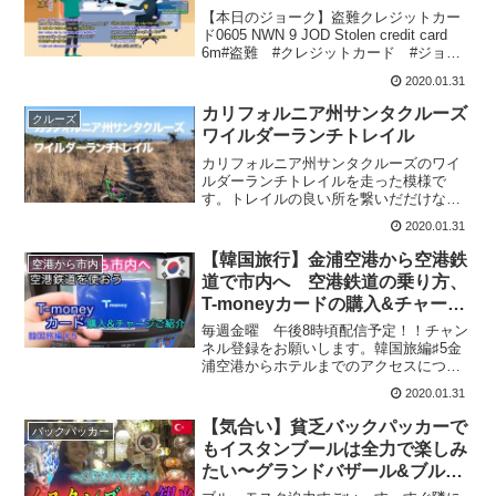
【本日のジョーク】盗難クレジットカー
ド0605 NWN 9 JOD Stolen credit card
6m#盗難 #クレジットカード #ジョー
ク
2020.01.31
カリフォルニア州サンタクルーズ
クルーズ
ワイルダーランチトレイル
カリフォルニア州サンタクルーズのワイ
ルダーランチトレイルを走った模様で
す。トレイルの良い所を繋いだだけなの
で、特に何も起こりません。Wilder
2020.01.31
RanchGoPro HERO7 Black CHDHX-701-
FWfbIGYouTube ...
【韓国旅行】金浦空港から空港鉄
空港から市内
道で市内へ 空港鉄道の乗り方、
T-moneyカードの購入&チャージ
方法ご紹介【韓国旅編】♯5（27）
毎週金曜 午後8時頃配信予定！！チャン
ネル登録をお願いします。韓国旅編♯5金
浦空港からホテルまでのアクセスについ
ての動画です。空港鉄道までの道順、乗
2020.01.31
り方、T-moneyカードの購入、チャージ
の仕方をご紹介をしています。★これま
【気合い】貧乏バックパッカーで
バックパッカー
での韓国旅は下...
もイスタンブールは全力で楽しみ
たい〜グランドバザール&ブルー
モスク〜《世界196ヶ国 制覇の