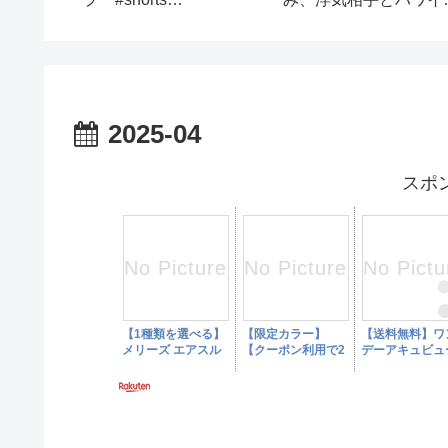
ービスとは🔎【2023年9
開始！【丸井たわし観
月16日放送】WEEKLY
News】
TOQ
2025-04
スポ