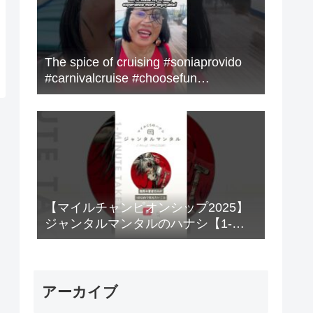
The spice of cruising #soniaprovido
#carnivalcruise #choosefun
#adventure #cruise #fun
【マイルチャンピオンシップ2025】
ジャンタルマンタルのハナシ【1-
MINUTE】#競馬
アーカイブ