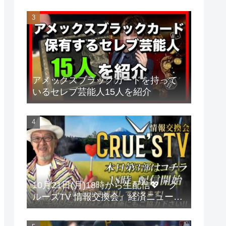
アメックスブラックカードを持って
いるセレブ芸能人15人を紹介
10月21日(月)18時から生配信💖『ク
ルーズTV 情報交換会』経済ニュース
投資 株式市場 新NISA 投資信託 仮想
通貨 ビットコイン 不動産投資 為替