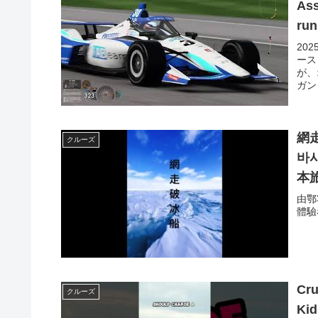
Assett
run
20
ース
が、
ガン
網走破冰 流
クルーズ
바시
本旅
由鄂
體驗
Cru
クルーズ
Kid