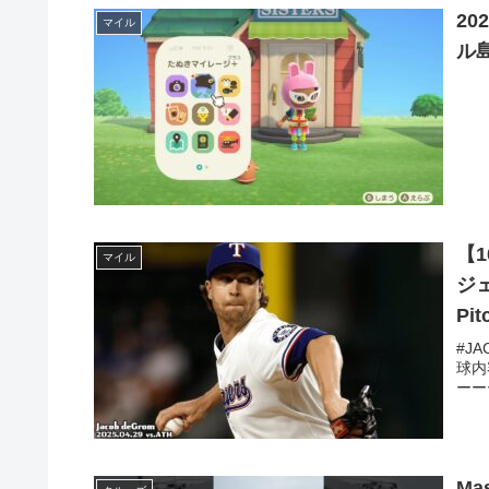
2
マイル
ル
【
マイル
ジェ
Pit
#JA
球内
ーー
Mas