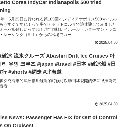
o Corsa IndyCar Indianapolis 500 tried
ning
25年 5月25日に行われる第109回インディアナポリス500マイルレ
もうすぐですね！って事でアセットコルサで追体験してみました
オーバル難しいっすね！昨年同様レイホール・レターマン・ラニ
・レーシング（RLL）からの出場でカー...
2025.04.30
氷クルーズ Abashiri Drift Ice Cruises 아
리 유빙 크루즈 #japan #travel #日本 #破冰船 #日
行 #shorts #網走 #北海道
霍次克海來的流冰搭船經過的時候可以聽到冰裂開的聲音很推薦去
看看
2025.04.30
ise News: Passenger Has FIX for Out of Control
s On Cruises!