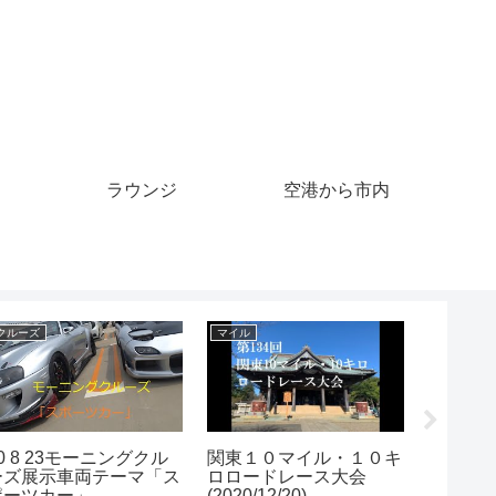
ラウンジ
空港から市内
マイル
クレジットカード
マイル
マイルCS サクラバクシ
She Cut Her Credit Card
どこか
ンオー
And Did THIS! 💳😱
行って