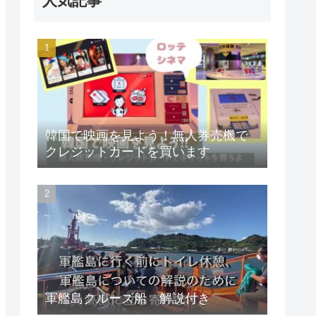
人気記事
韓国で映画を見よう！無人券売機で
クレジットカードを買います
軍艦島クルーズ船 解説付き