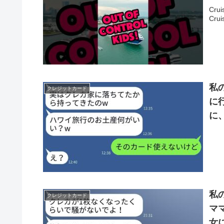
Crui
Cruis
私
クレジットカード
に
に
ww
私
クレジットカード
マ
女