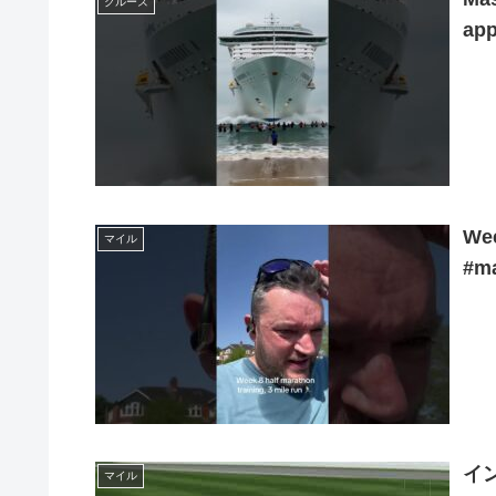
クルーズ
app
Wee
マイル
#ma
イ
マイル