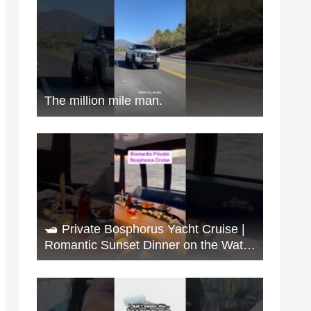
The million mile man.
🛥️ Private Bosphorus Yacht Cruise |
Romantic Sunset Dinner on the Water
🇹🇷✨