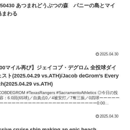
0250430 あつまれどうぶつの森 パニーの島とマイ
島まわる
2025.04.30
100マイル再び】ジェイコブ・デグロム 全投球ダイ
スト(2025.04.29 vs.ATH)/Jacob deGrom’s Every
ch(2025.04.29 vs.ATH)
COBDEGROM #TexasRangers #SacramentoAthletics ◎今日の投
容：6.0回(65球)／自責点0／4被安打／7奪三振／0四球ーーーーー
ーーーーーーーーーーーーーーーーーーーーーーーー0:00...
2025.04.30
sive cruise ship making an epic beach