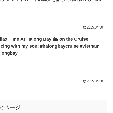
www
2025.04.30
llax Time At Halong Bay 🛳 on the Cruise
cing with my son! #halongbaycruise #vietnam
alongbay
2025.04.30
のページ