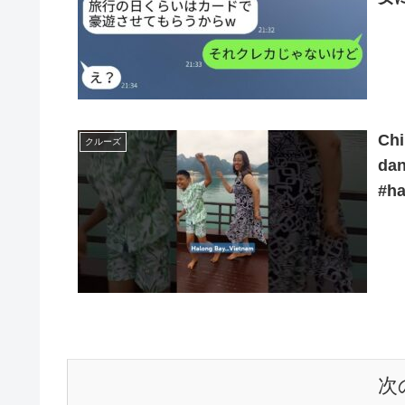
い
Chi
クルーズ
dan
#h
次