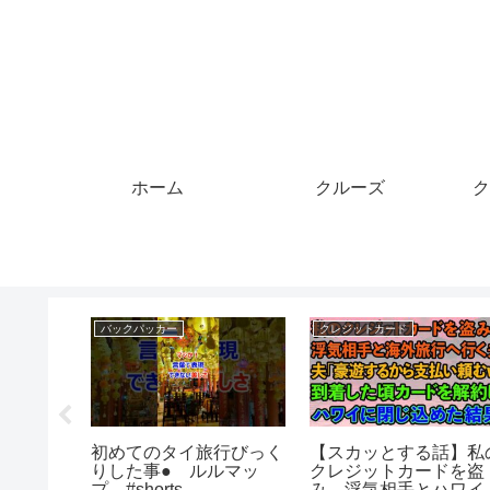
ホーム
クルーズ
ク
クレジットカード
マイル
・１０キ
クレジットカードで乗
いつもの移動でANAマ
大会
車！東急・田園都市線で
イルが貯まるANA
導入された新しい乗車サ
Pocket iOS版のリリ