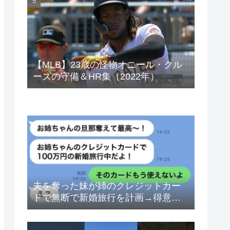
ベトナムドン イラクディナール
【MLB】23歳の怪物オニール・クル
ーズの守備＆HR集（2022年）
夫を奪った妹が姉のクレジットカー
ドで無断で新婚旅行を計画→得意げ
な妹に「カードは解約したから」と
伝えた時の反応が…ｗ