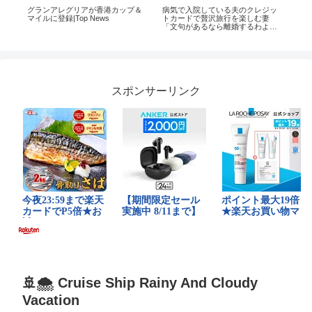
グランアレグリアが香港カップ＆
病気で入院している夫のクレジッ
【2
マイルに登録|Top News
トカードで贅沢旅行を楽しむ妻
ジ
「文句があるなら離婚するわよ
すす
ｗ」→調子に乗って帰ってきたア
ホな女に〇〇を伝えた結果…ｗ
スポンサーリンク
🚢🌨️ Cruise Ship Rainy And Cloudy
Vacation