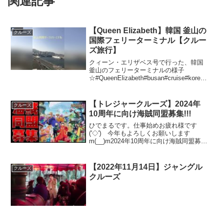
関連記事
【Queen Elizabeth】韓国 釜山の
クルーズ
国際フェリーターミナル【クルー
ズ旅行】
クィーン・エリザベス号で行った、韓国
釜山のフェリーターミナルの様子
☆#QueenElizabeth#busan#cruise#korea#
韓国#釜山フェリーターミナル
【トレジャークルーズ】2024年
クルーズ
10周年に向け海賊同盟募集!!!
ひでまるです。仕事始めお疲れ様です
('◇')ゞ今年もよろしくお願いします
m(__)m2024年10周年に向け海賊同盟募
集!!!まずは1万人目指しております(・
ω・)よろしければチャンネル登録お願い
します。#トレクル#海賊同盟#OPTC
【2022年11月14日】ジャングル
クルーズ
クルーズ