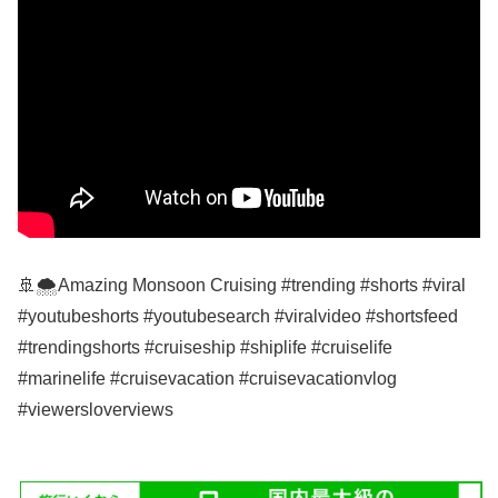
🚢🌨️Amazing Monsoon Cruising #trending #shorts #viral
#youtubeshorts #youtubesearch #viralvideo #shortsfeed
#trendingshorts #cruiseship #shiplife #cruiselife
#marinelife #cruisevacation #cruisevacationvlog
#viewersloverviews