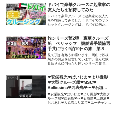
ドバイで豪華クルーズに起業家の
クルーズ
友人たちを招待してみた
ドバイで豪華クルーズに起業家の友人た
ちを招待してみました！ドバイでのサン
セットクルージングは、ドバイに来たら
是非是非トライしてみてほしいアクティ
ビティの一つです。夏は灼熱のため、10
月〜5月くらいが気持ち良いですよ！クル
旅シリーズ第2弾 豪華クルーズ
クルーズ
ージングの会社はいく...
船 ベリッシマ 競艇選手競輪選
手共に行く9泊10日の旅 第３
話 病欠
見て頂き有難う御座います。岡山で鉄板
焼きのお店を経営しています。色んな飲
食店さんに伺ったり賄いシリーズ趣味か
ら、面白い動画、になればと思い活動し
ております。チャンネル登録して頂けた
ら幸いです。（笑い）インスタIはこちら
❤安栄観光❤ぱいじま❤より撮影
クルーズ
nstagram＃岡山...
❤大型クルーズ船❤MSC❤
Bellissima❤西表島❤〜❤石垣島❤
上原港❤おおあれ❤大原港より出
❤安栄観光❤ぱいじま❤より撮影❤大型ク
港❤ユーチャンネル❤in❤西表島❤
ルーズ船❤西表島❤〜❤石垣島❤上原港❤
おおあれ❤大原港より出港❤ユーチャンネ
2024年1月21日❤フルバージョン
ル❤in❤西表島❤2024年1月21日❤大画面
❤フルバージョン❤超ロングバージョン❤
❤2回目❤離岸❤出港❤にいぬふぁぶし❤