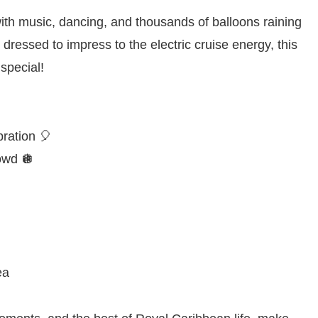
with music, dancing, and thousands of balloons raining
essed to impress to the electric cruise energy, this
special!
bration 🎈
rowd 🪩
ea