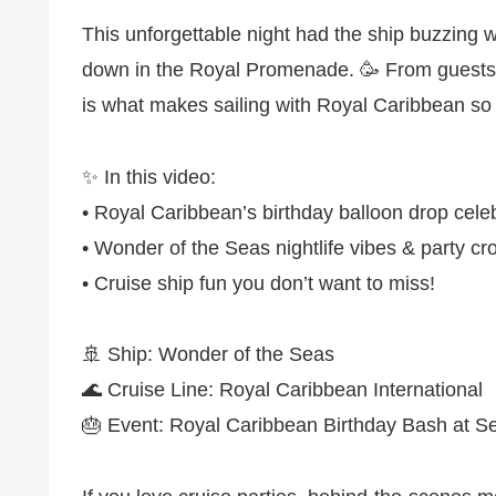
This unforgettable night had the ship buzzing 
down in the Royal Promenade. 🥳 From guests dr
is what makes sailing with Royal Caribbean so 
✨ In this video:
• Royal Caribbean’s birthday balloon drop cele
• Wonder of the Seas nightlife vibes & party c
• Cruise ship fun you don’t want to miss!
🚢 Ship: Wonder of the Seas
🌊 Cruise Line: Royal Caribbean International
🎂 Event: Royal Caribbean Birthday Bash at S