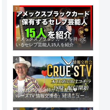
アメックスブラックカードを持って
いるセレブ芸能人15人を紹介
10月21日(月)18時から生配信💖『ク
ルーズTV 情報交換会』経済ニュース
投資 株式市場 新NISA 投資信託 仮想
通貨 ビットコイン 不動産投資 為替