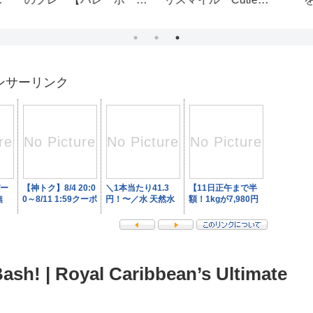
More!」日テレ系「夜バ
た時の反応が…ｗ
ボー
ゲット」9月エンディン
グテーマ⸜ ♡ ⸝
ンサーリンク
ash! | Royal Caribbean’s Ultimate