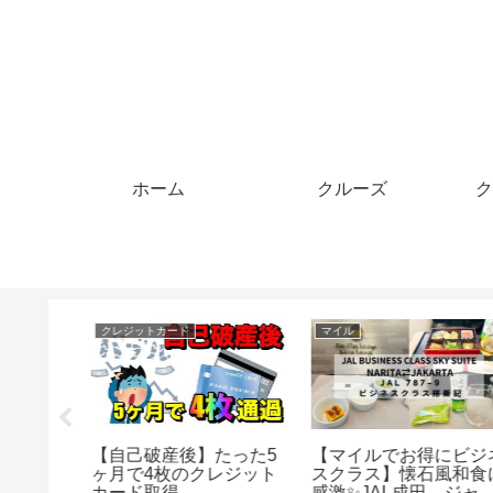
ホーム
クルーズ
ク
マイル
クルーズ
たった5
【マイルでお得にビジネ
【ワンブロック炸裂】
レジット
スクラス】懐石風和食に
女混合バレーボール大
感激✨JAL成田↔︎ジャカ
のプレー【バレーボー