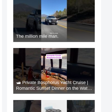
The million mile man.
🛥️ Private Bosphorus Yacht Cruise |
Romantic Sunset Dinner on the Water
🇹🇷✨