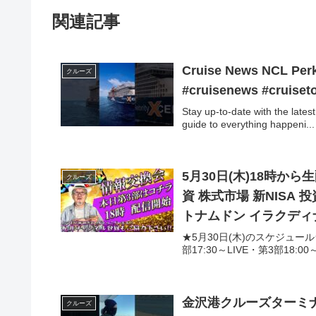
関連記事
Cruise News NCL Perks, Carnival Itineraries, MSC Alaska and More
クルーズ
#cruisenews #cruiset
Stay up-to-date with the lates
guide to everything happeni...
5月30日(木)18時か
クルーズ
資 株式市場 新NISA
トナムドン イラクディ
★5月30日(木)のスケジュール
部17:30～LIVE・第3部18:00～LIVE----
金沢港クルーズターミ
クルーズ