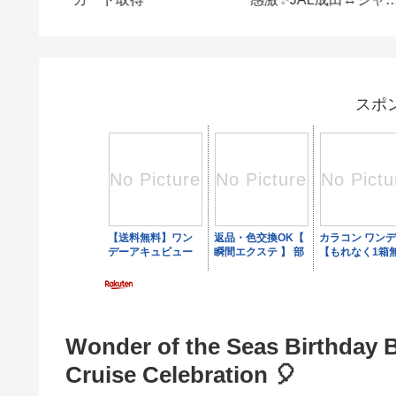
ルタ スカイスイート
大会】【クルーズカッ
787-9 インドネシア入国
プ】#shorts #バレー
時注意点 アライバルビ
ル #混合バレーボール
ザ
スポ
Wonder of the Seas Birthday B
Cruise Celebration 🎈