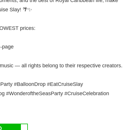
moments, and the best of Royal Caribbean life, make
uise Slay! 🌴✨
d LOWEST prices:
e-page
 music — all rights belong to their respective creators.
arty #BalloonDrop #EatCruiseSlay
log #WonderoftheSeasParty #CruiseCelebration