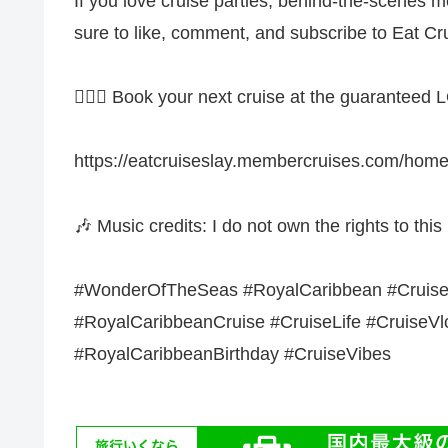
If you love cruise parties, behind-the-scenes 
sure to like, comment, and subscribe to Eat Cr
⛓️‍💥🚢 Book your next cruise at the guarantee
https://eatcruiseslay.membercruises.com/hom
🎶 Music credits: I do not own the rights to this
#WonderOfTheSeas #RoyalCaribbean #CruiseP
#RoyalCaribbeanCruise #CruiseLife #CruiseV
#RoyalCaribbeanBirthday #CruiseVibes