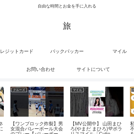
自由な時間とお金を手に入れる
旅
レジットカード
バックパッカー
マイル
お問い合わせ
サイトについて
マイル
クレジットカード
男
【MV公開中】 山田まひ
私のクレジットカードで
会
ろ(やまだ まひろ)💜ポラ
不倫旅行中の妻に「利用
ル
リスマイル「Cutie
を停止したから」と伝え