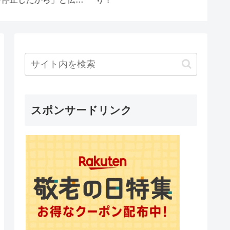
おじさん のつぶやき60
「引っ越
ん!」→
ちるこ
スポンサードリンク