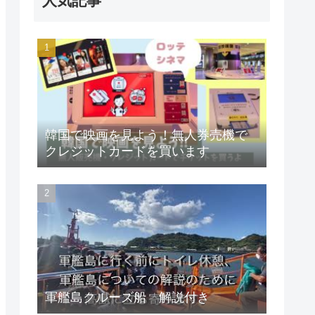
人気記事
韓国で映画を見よう！無人券売機で
クレジットカードを買います
軍艦島クルーズ船 解説付き