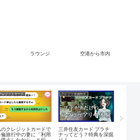
ラウンジ
空港から市内
クレジットカード
クレジットカード
クレジット
三井住友カード プラチ
【自己破産後初のクレジ
【スカ
ナってどう？特典を深掘
ットカード作れまし
クレジ
り！
た！】 #自己破産をした
浮気相