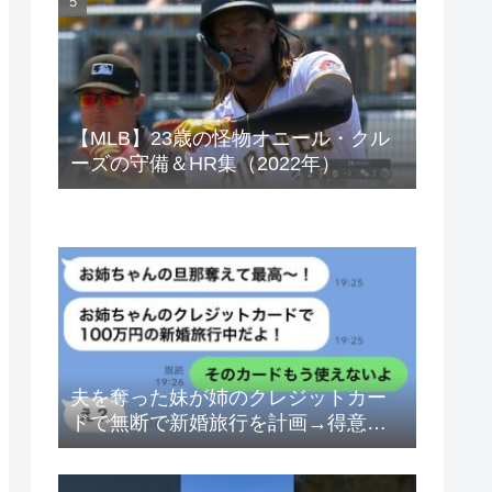
ベトナムドン イラクディナール
【MLB】23歳の怪物オニール・クル
ーズの守備＆HR集（2022年）
夫を奪った妹が姉のクレジットカー
ドで無断で新婚旅行を計画→得意げ
な妹に「カードは解約したから」と
伝えた時の反応が…ｗ