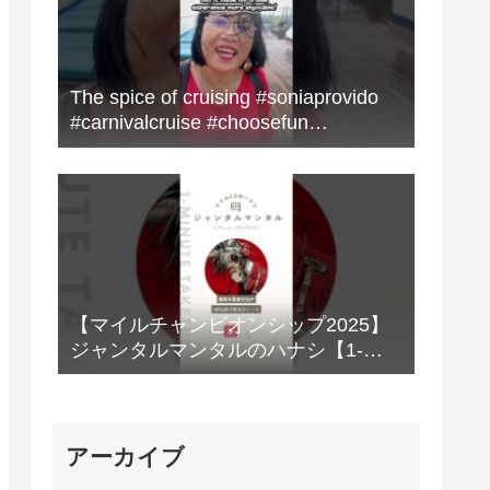
The spice of cruising #soniaprovido
#carnivalcruise #choosefun
#adventure #cruise #fun
【マイルチャンピオンシップ2025】
ジャンタルマンタルのハナシ【1-
MINUTE】#競馬
アーカイブ