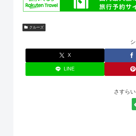
クルーズ
シ
X
LINE
さすらい