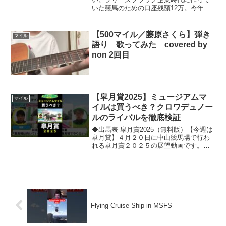
いた競馬のための口座残額12万。今年は
これを100万にすることが目標です。
✦••┈┈┈••┈┈┈••✦••┈┈┈••┈┈┈••✦💿2ndオ
リジナルソング「TSUBASA」...
【500マイル／藤原さくら】弾き
マイル
語り 歌ってみた covered by
non 2回目
【皐月賞2025】ミュージアムマ
マイル
イルは買うべき？クロワデュノー
ルのライバルを徹底検証
◆出馬表-皐月賞2025（無料版）【今週は
皐月賞】４月２０日に中山競馬場で行わ
れる皐月賞２０２５の展望動画です。栗
東・山下優記者と美浦・角田デラックス
晨記者が東西トレセンなどで徹底取材
し、有力馬から大穴候補までピックアッ
プ。ぜひ予想のヒント...
Flying Cruise Ship in MSFS