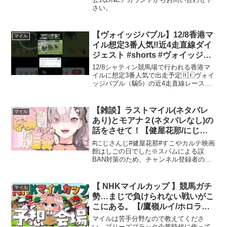
さい。
【ヴォイッジバブル】12/8香港マ
マイル
イル想定3番人気‼️近4走直線ダイ
ジェスト #shorts #ヴォイッジバ
ブル #香港マイル
12/8シャティン競馬場で行われる香港マ
イルに想定3番人気で出走予定🇭🇰ヴォイ
ッジバブル（騸5）の近4走直線レースダ
イジェストです🏇💨#short#シャティン競
馬場#競馬#マクドナルド#海外競馬#香港
マイル予想#馬#香港
【雑談】ラストマイル(ネタバレ
マイル
あり)とモアナ２(ネタバレなし)の
話をさせて！【健屋花那/にじさ
んじ】
#にじさんじ#健屋花那#すこやカルテ映画
館はしごの日でした※スパムによる誤
BAN対策のため、チャンネル登録者のみ
コメント可能な設定にしています。ご不
便をおかけしますがご理解のほどよろし
くお願いいたします。ーーーお加減はい
【 NHKマイルカップ 】競馬ガチ
マイル
かがでしょうか。にじ...
勢…まじで負けられない戦いがこ
こにある。【/鷹嶺ルイ/ホロライ
ブ】
マイルは苦手分野なので教えてくださ
い。プリーズブラック企業時代に作って