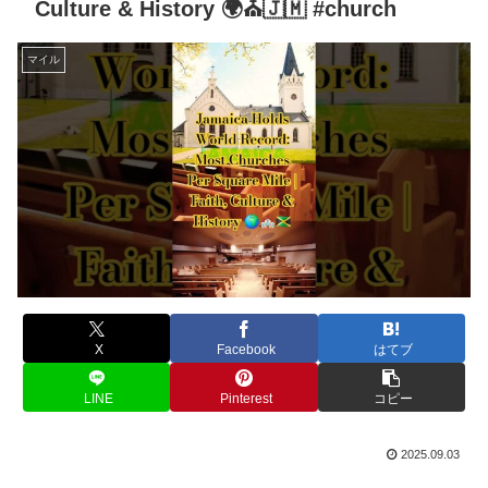
Culture & History 🌍⛪🇯🇲 #church
マイル
X
Facebook
はてブ
LINE
Pinterest
コピー
2025.09.03