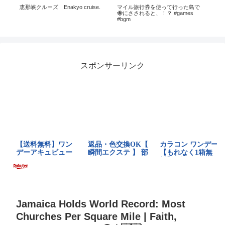
と
恵那峡クルーズ Enakyo cruise.
マイル旅行券を使って行った島で
【
🐝にさされると、！？ #games
ル
#bgm
は
スポンサーリンク
Jamaica Holds World Record: Most
Churches Per Square Mile | Faith,