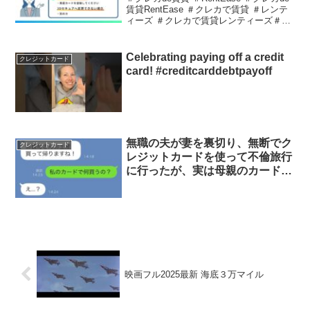
賃貸RentEase ＃クレカで賃貸 ＃レンテ
ィーズ ＃クレカで賃貸レンティーズ＃賃
料クレカ払い ＃クレカ家賃＃ポイント ＃
ポイ活 ＃お得 ＃クレジットカード＃支払
い ＃クレカ ＃賃料 ＃賃...
Celebrating paying off a credit
クレジットカード
card! #creditcarddebtpayoff
無職の夫が妻を裏切り、無断でク
クレジットカード
レジットカードを使って不倫旅行
に行ったが、実は母親のカードと
入れ替えていたという話。
映画フル2025最新 海底３万マイル