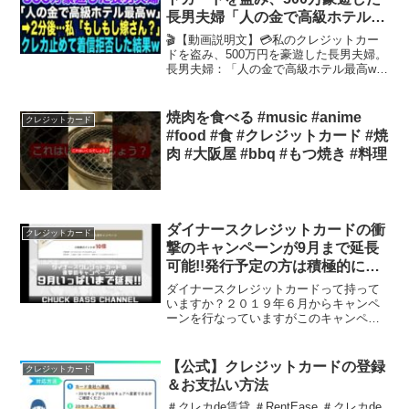
長男夫婦「人の金で高級ホテル最
高w」➡︎2分後…私「もしもし嫁さ
🎬【動画説明文】💳私のクレジットカー
ん？」クレカ止めて着信拒否した
ドを盗み、500万円を豪遊した長男夫婦。
長男夫婦：「人の金で高級ホテル最高w」
結果
😨💢しかし、2分後、私は冷静に行動…
私：「もしもし、嫁さん？」😎✨クレジ
ットカードを止め、着信拒否すると…💥
焼肉を食べる #music #anime
クレジットカード
思わずスカッとする...
#food #食 #クレジットカード #焼
肉 #大阪屋 #bbq #もつ焼き #料理
ダイナースクレジットカードの衝
クレジットカード
撃のキャンペーンが9月まで延長
可能!!発行予定の方は積極的に狙
っていきましょう!最大６６２０
ダイナースクレジットカードって持って
０ANAマイル獲得可能です!!
いますか？２０１９年６月からキャンペ
ーンを行なっていますがこのキャンペー
ンは本来８月で終了のはずだったのです
が、なぜか９月まで延長されました！こ
れから発行を予定されている方は積極的
【公式】クレジットカードの登録
クレジットカード
に狙っていきましょう !...
＆お支払い方法
＃クレカde賃貸 ＃RentEase ＃クレカde