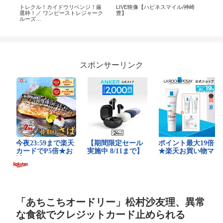
ッチ
トレクル！カイドウリベンジ！厳
LIVE映像【ハピネスマイル/神崎
クル
選枠！／ ワンピーストレジャーク
豊】
ト
ルーズ
よ‼
#ONEPIECE#TreasureCruise#OP
望月
TC
橘花
ライ
スポンサーリンク
「あちこちオードリー」松村沙友理、異常
な食欲でクレジットカード止められる