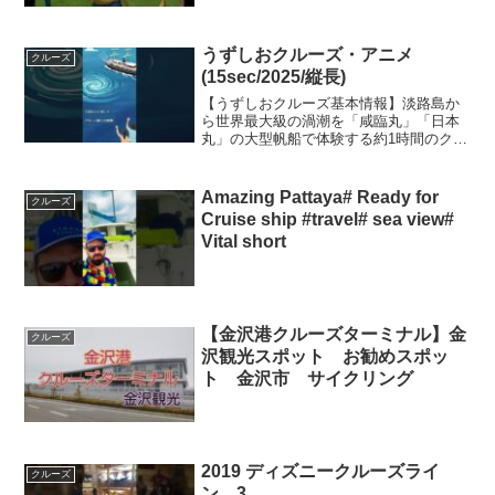
うずしおクルーズ・アニメ
クルーズ
(15sec/2025/縦長)
【うずしおクルーズ基本情報】淡路島か
ら世界最大級の渦潮を「咸臨丸」「日本
丸」の大型帆船で体験する約1時間のクル
ージングです。全便に船上ガイドが常駐
し、船からの景観や、淡路島の歴史、旬
の観光情報などをお届けし、知的欲求も
Amazing Pattaya# Ready for
クルーズ
満たすことができます。...
Cruise ship #travel# sea view#
Vital short
【金沢港クルーズターミナル】金
クルーズ
沢観光スポット お勧めスポッ
ト 金沢市 サイクリング
2019 ディズニークルーズライ
クルーズ
ン 3