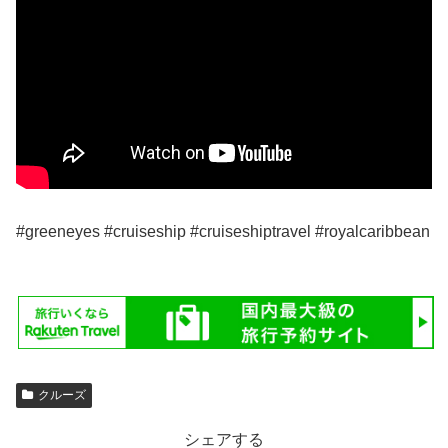
#greeneyes #cruiseship #cruiseshiptravel #royalcaribbean
クルーズ
シェアする