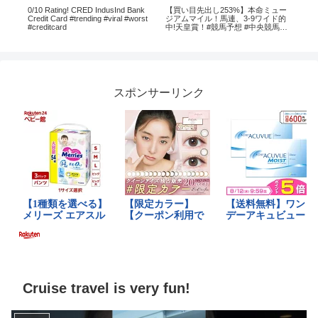
0/10 Rating! CRED IndusInd Bank
【買い目先出し253%】本命ミュー
ON
rts
Credit Card #trending #viral #worst
ジアムマイル！馬連、3-9ワイド的
ークル
ry
#creditcard
中!天皇賞！#競馬予想 #中央競馬予
殺技
想 #競馬 #東京競馬予想 #京都競馬
イ
予想 #天皇賞秋 #ロイヤルファミリ
ー #回収率
スポンサーリンク
Cruise travel is very fun!