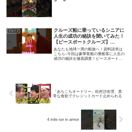
クルーズ船に乗っているシニアに
クルーズ
人生の成功の秘訣を聞いてみた！
【ピースボートクルーズ】
#shorts
あなたも地球一周の船旅へ！資料請求は
こちら↓今回は豪華客船の乗船客に人生の
成功の秘訣を徹底調査！ピースボートの
公式ホームページはこちら↓ピースボート
公式のInstagramはこちら世界一周の案内
人のInstagramはこちらTikTok↓◾...
「あちこちオードリー」松村沙友理、異
常な食欲でクレジットカード止められる
4 mile run in armor