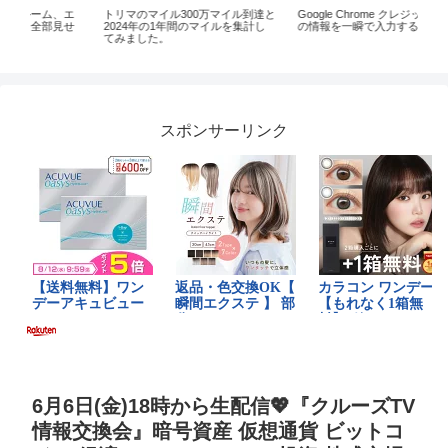
エ
トリマのマイル300万マイル到達と
Google Chrome クレジットカード
【雑
せ
2024年の1年間のマイルを集計し
の情報を一瞬で入力する方法
つ
てみました。
たま
【v
信
スポンサーリンク
6月6日(金)18時から生配信💖『クルーズTV
情報交換会』暗号資産 仮想通貨 ビットコ