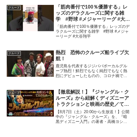
「筋肉番付で100％優勝する」レ
クルーズ
ッズのデラクルーズに関する雑
学 #野球 #メジャーリーグ #大谷
翔平
「筋肉番付で100％優勝する」レッズのデ
ラクルーズに関する雑学 #野球 #メジャ
ーリーグ #大谷翔平
熱烈 恐怖のクルーズ船ライブ欠
クルーズ
航！
鹿児島を代表するジジババボーカルグル
ープ熱烈！鮮烈でもなく純烈でもなく熱
烈にデビューしたものの、コロナ禍で一
切のライブキャンセル！今年の入って一
本のライブも無し。2020年憧れのクルー
ズ船ライブで燃えていましたが、あえな
【徹底解説！】『ジャングル・ク
クルーズ
く自粛で欠航に！鹿児...
ルーズ』から紐解くディズニーア
トラクションと映画の歴史／てら
さわホーク&高橋ヨシキ
【8月7日（土）20:00から生放送！】公開
中の『ジャングル・クルーズ』を、『暗
黒ディズニー入門』の著者・高橋ヨシキ
（Twitter：@InfoYoshiki）と、てらさわ
ホーク（twitter：@hawk13）が徹底解
説！映画以上の没入体...