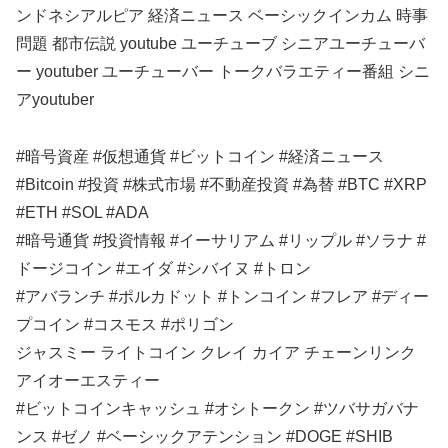
ンドネシアルピア 経済ニュース ベーシックインカム 時事
問題 都市伝説 youtube ユーチューブ シニアユーチューバ
ー youtuber ユーチューバー トークバラエティー番組 シニ
アyoutuber
#暗号資産 #仮想通貨 #ビットコイン #経済ニュース
#Bitcoin #投資 #株式市場 #不動産投資 #為替 #BTC #XRP
#ETH #SOL #ADA
#暗号通貨 #投資情報 #イーサリアム #リップル #ソラナ #
ドージコイン #エイダ #シバイヌ #トロン
#アバランチ #ポルカドット #トンコイン #フレア #ディー
プコイン #コスモス #ポリゴン
ジャスミー ライトコイン クレイ カイア チェーンリンク
アイオーエスティー
#ビットコインキャッシュ #オシトークン #ツバサガバナ
ンス #ゼノ #ベーシックアテンション #DOGE #SHIB