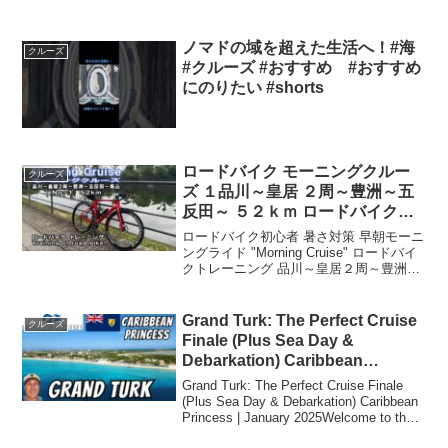
ノマドの域を超えた生活へ！#海
クルーズ
#クルーズ #おすすめ #おすすめ
にのりたい #shorts
ロードバイク モーニングクルー
クルーズ
ズ １品川～皇居 ２周～豊洲～五
反田～ ５２ｋｍ ロードバイク初
心者朝の東京ライド GoProテス
ロードバイク初心者 暑さ対策 早朝モーニ
ト
ングライド "Morning Cruise" ロードバイ
クトレーニング 品川～皇居２周～豊洲～
五反田～ ５２ｋｍTraining of Road bike
愛車 PINARELLO PRINCE FX ...
Grand Turk: The Perfect Cruise
クルーズ
Finale (Plus Sea Day &
Debarkation) Caribbean
Princess | January 2025
Grand Turk: The Perfect Cruise Finale
(Plus Sea Day & Debarkation) Caribbean
Princess | January 2025Welcome to the
Carib...