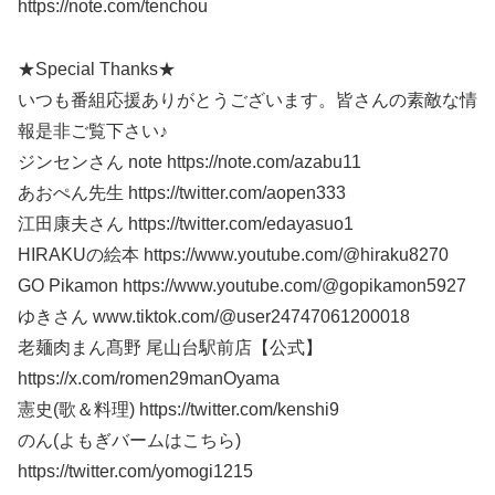
https://note.com/tenchou
★Special Thanks★
いつも番組応援ありがとうございます。皆さんの素敵な情
報是非ご覧下さい♪
ジンセンさん note https://note.com/azabu11
あおぺん先生 https://twitter.com/aopen333
江田康夫さん https://twitter.com/edayasuo1
HIRAKUの絵本 https://www.youtube.com/@hiraku8270
GO Pikamon https://www.youtube.com/@gopikamon5927
ゆきさん www.tiktok.com/@user24747061200018
老麺肉まん髙野 尾山台駅前店【公式】
https://x.com/romen29manOyama
憲史(歌＆料理) https://twitter.com/kenshi9
のん(よもぎバームはこちら)
https://twitter.com/yomogi1215