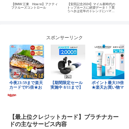
ッ
【BMW 江東 How to】アクティ
【安田記念2024】マイル新時代の
Best
ワ
ブクルーズコントロール
トップホースに絶望データ！？買
Yarr
け
うべきは近年のトレンドにハマる
カ
伏兵！
た
スポンサーリンク
【最上位クレジットカード】プラチナカー
ドの主なサービス内容