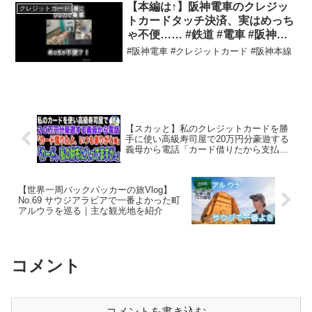
【本編は↑】阪神電車のクレジッ
クレジットカード
トカードタッチ決済、実はめっち
ゃ不便…… #鉄道 #電車 #阪神電
車 #阪神タイガース
#阪神電車 #クレジットカード #阪神本線
【スカッと】私のクレジットカードを勝
手に使い高級寿司屋で20万円分豪遊する
義母から電話「カード借りたから支払い
よろしくw」私「カード、私の財布に入
ってますが…」義母「え？」→衝撃の事
実が…
【世界一周バックパッカーの旅Vlog】
No.69 サウジアラビアで一番よかった町
アルウラを巡る｜主な観光地を紹介
コメント
コメントを書き込む