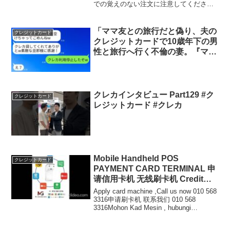
での覚えのない注文に注意してください
📌ブログ版🔹JCBカード申し込みカード
W（永年無料）カードS（永年無料）ゴー
ルド（初年度無料）プラチナ🔹三井住友
「ママ友との旅行だと偽り、夫の
クレジットカード
カードモチの紹介UR...
クレジットカードで10歳年下の男
性と旅行へ行く不倫の妻。『ママ
友との関係も大切だから』と微笑
んでいるが、全てを見抜いた夫が
完璧なタイミングでカードを止め
た。」
クレカインタビュー Part129 #ク
クレジットカード
レジットカード #クレカ
Mobile Handheld POS
クレジットカード
PAYMENT CARD TERMINAL 申
请信用卡机 无线刷卡机 Credit
Card Machine 信用卡机 クレジッ
Apply card machine ,Call us now 010 568
トカード機 신용 카드 기계
3316申请刷卡机 联系我们 010 568
3316Mohon Kad Mesin , hubungi
sekarang 010 568 3316*Waste...