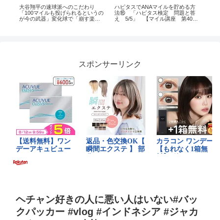
の
大谷翔平の速球派へのこだわり
ハピタスでANAマイルを貯める方
Sam’
点
「100マイルも投げられるというの
法⑯ 「ハピタス検定 問題と答
Debi
が今の武器」変化球で「崩す楽し
え 5/5」 【マイル講座 第40回
み」も#shorts #viral #fpryou
目】
#japan #news #trending #asmr
スポンサーリンク
ヘチャン好きの人に悪い人はいない#バッ
クパッカー #vlog #インドネシア #ジャカ