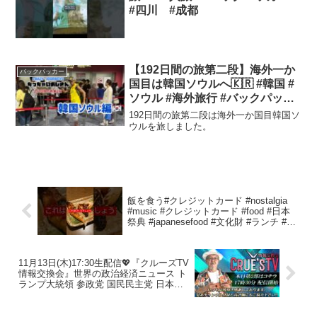
#四川 #成都
【192日間の旅第二段】海外一か
バックパッカー
国目は韓国ソウルへ🇰🇷 #韓国 #
ソウル #海外旅行 #バックパッカ
ー
192日間の旅第二段は海外一か国目韓国ソ
ウルを旅しました。
飯を食う#クレジットカード #nostalgia
#music #クレジットカード #food #日本
祭典 #japanesefood #文化財 #ランチ #大
阪美食
11月13日(木)17:30生配信💖『クルーズTV
情報交換会』世界の政治経済ニュース ト
ランプ大統領 参政党 国民民主党 日本保
守党 GESARA ベトナムドン イラクディ
ナール ベーシックインカム