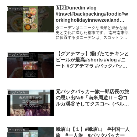
ナナリーフ②タートルリーフ③イルカウ
ォッチング④サンドバンクでランチ大き
🇳🇿Dunedin vlog
バックパッカー
く4つが含まれたツア...
#travel#backpacking#foodie#w
orkingholidayinnewzealand
#dunedin#バックパッカー #ダニ
ダニーデンはユニークな風景と豊かな歴
ーデン#ワーホリ
史と文化に満ちた都市です。 南島南東部
に位置するダニーデンは、スコットラン
ド移民が開拓した歴史ある街です
【グアテマラ】揚げたてチキンと
バックパッカー
ビールが最高#shorts #vlog #ニ
ート #グアテマラ #バックパッカ
ー
元バックパッカー旅一郎店長の旅
バックパッカー
の思い出№9「南米周遊Ⅱ－③コ
ルカ渓谷そしてクスコへ（ペル
ー）」
峨眉山【１】#峨眉山 #中国一人
バックパッカー
旅 #一人旅 #バックパッカー