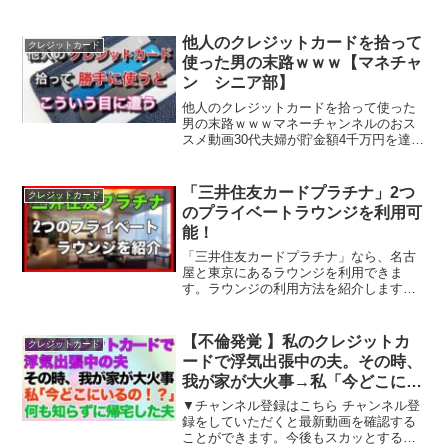
他人のクレジットカードを拾って
クレジットカード
使った男の末路ｗｗｗ【マネチャ
ン シニア部】
他人のクレジットカードを拾って使った
男の末路ｗｗｗマネーチャンネルのおス
スメ動画30代夫婦が貯金額4千万円を達成
した際に実践していたたった1つの簡単ル
ールとは？驚きの貯金方法教えます【超
簡単貯金術】４つの通帳を使うだけ！イ
「三井住友カードプラチナ」2つ
クレジットカード
ヤでもお金が貯まる...
のプライベートラウンジを利用可
能！
「三井住友カードプラチナ」なら、名古
屋と東京にあるラウンジを利用できま
す。ラウンジの利用方法を紹介します。
▲三井住友カード申し込みはコチラ⇒☆
チャンネル登録お願いします。
⇒☆lovehawksサブチャンネル⇒★AMEX
【不倫発覚 】私のクレジットカ
クレジットカード
カード「本人限定受取郵...
ードで浮気出張中の夫。その時、
我が家が大火事→私「今どこにい
るの！？」夫「家だけど？」→何
▼チャンネル登録はこちら チャンネル登
も知らずに帰宅した浮気夫
録をしていただくと最新動画を確認する
ことができます。今後もスカッとする話