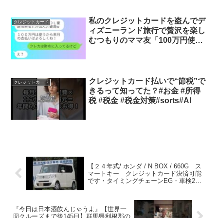
や感動する話を随時更新していきますの
で、よろしければチャンネル登録よろし
くお願いいたします！※登場する人物は
私のクレジットカードを盗んでデ
クレジットカード
仮名です。実在する人物...
ィズニーランド旅行で贅沢を楽し
むつもりのママ友「100万円使う
から来月の支払いお願いねw」→
勘違いした常識のない女性に衝撃
の真実を知らせた時の反応が…w
クレジットカード払いで“節税”で
クレジットカード
きるって知ってた？#お金 #所得
税 #税金 #税金対策#sorts#AI
【２４年式/ ホンダ / N BOX / 660G ス
マートキー クレジットカード決済可能
です・タイミングチェーンEG・車検2年
付お支払総額２８．１万円】
『今日は日本酒飲んじゃうよ』【世界一
周クルーズまで後145日】群馬県利根郡の