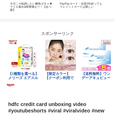
に
今日こそ勧誘したい離島ガチャ🍀
PayPayカード：在留3年経っても
【
れ
マイル集め&島整備も〜！【あつ
クレジットカードは難しい
ト
て
森】
行w
ド
→
】
気
スポンサーリンク
hdfc credit card unboxing video
#youtubeshorts #viral #viralvideo #new