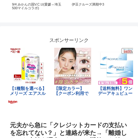
『ク
9/4 みかんの国V.C.U(愛媛⇔埼玉
伊豆クルーズ満期中3
【
ュー
500マイルコラボ)
杯】
世界
トナ
シッ
スポンサーリンク
元夫から急に「クレジットカードの支払い
を忘れてない？」と連絡が来た→「離婚し