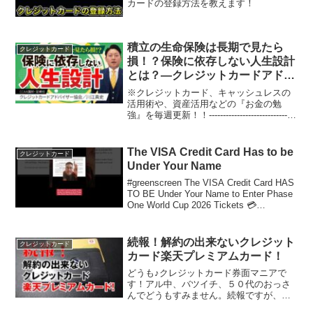
カードの登録方法を教えます！
積立の生命保険は長期で見たら
クレジットカード
損！？保険に依存しない人生設計
とは？—クレジットカードアドバ
イザー協会／川江真史（CCAA講
※クレジットカード、キャッシュレスの
師・宮崎校）
活用術や、資産活用などの『お金の勉
強』を毎週更新！！-------------------------------
-----------クレジットカードアドバイザー協
会期待の星・宮崎校の『川江真史』講師
が...
The VISA Credit Card Has to be
クレジットカード
Under Your Name
#greenscreen The VISA Credit Card HAS
TO BE Under Your Name to Enter Phase
One World Cup 2026 Tickets 💳
#weare26 #mundia...
続報！解約の出来ないクレジット
クレジットカード
カード楽天プレミアムカード！
どうも♪クレジットカード券面マニアで
す！アル中、バツイチ、５０代のおっさ
んでどうもすみません。続報ですが、周
りの知り合いに解約した方が良いか聞い