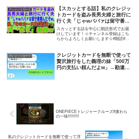
たところ・・・＃券面チャンネル ＃解
約 ＃ポイント
【スカッとする話】私のクレジッ
クレジットカード
トカードを盗み長男夫婦と旅行に
行く夫「じゃwババァは留守番頼
んだぞw」私「そのカード〇〇だ
スカッとする話を中心に朗読形式でお届
よ…」夫「は？」結果
けしています！☆チャンネル登録はこち
らからよろしくお願いします☆#朗読#ス
カッとする話#スカッと#スカッと子猫#嫁
姑#義母#姑#義両親#嫁いびり#旦那#修羅
場#スッキリ#夫#トメ#スッキリする話#離
クレジットカードを無断で使って
クレジットカード
婚#離...
贅沢旅行をした義理の妹「500万
円の支払い頼んだよw」→勘違い
している彼女に衝撃の真実を伝え
た時の反応がwww
ONEPIECEトレジャークルーズ#麦わら
の一味!!!!!!!!!
私のクレジットカードを無断で使って浮