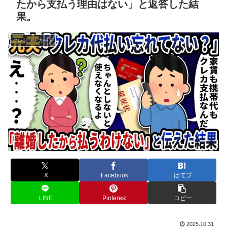
たから支払う理由はない」と返答した結
果。
クレジットカード
X
Facebook
はてブ
LINE
Pinterest
コピー
2025.10.31