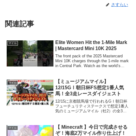
さすらい
関連記事
Elite Women Hit the 1-Mile Mark
マイル
| Mastercard Mini 10K 2025
The front pack of the 2025 Mastercard
Mini 10K charges through the 1-mile mark
in Central Park. Watch as the world’s
top...
【ミュージアムマイル】
マイル
12/15GⅠ朝日杯FS想定1番人気
馬！全3走レースダイジェスト
12/15に京都競馬場で行われるGⅠ朝日杯
フューチュリティステークスで想定1番人
気のミュージアムマイル（牡2）の全3走
レースダイジェストをまとめました。お
父さんは2015年の朝日杯フューチュリテ
ィステークスの覇者リオンディーズで今
【 Minecraft 】今日で完成させる
マイル
回の鞍上は...
ぞ！海底2万マイル作り仕上げ！