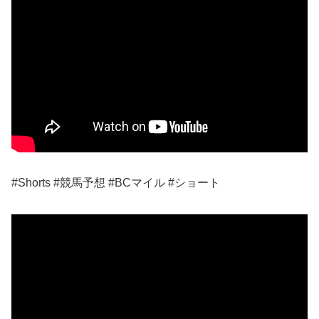
#Shorts #競馬予想 #BCマイル #ショート