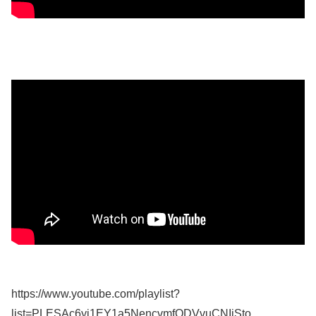
https://www.youtube.com/playlist?
list=PLESAc6yi1EY1a5NencvmfODVvuCNIjSto