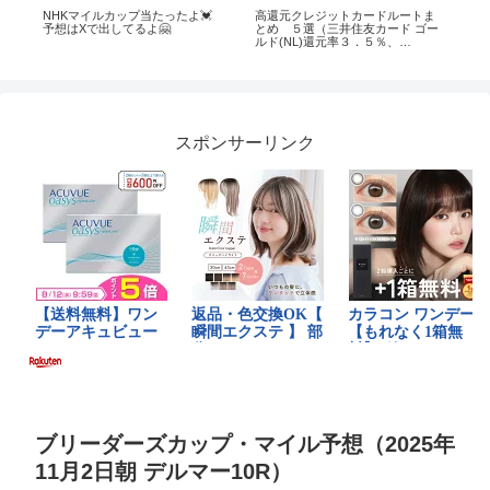
ッ
NHKマイルカップ当たったよ💓
高還元クレジットカードルートま
上海
シ
予想はXで出してるよ🤗
とめ ５選（三井住友カード ゴー
– 
ルド(NL)還元率３．５％、
JQCARDセゾンゴールド還元率
７％）
スポンサーリンク
ブリーダーズカップ・マイル予想（2025年
11月2日朝 デルマー10R）