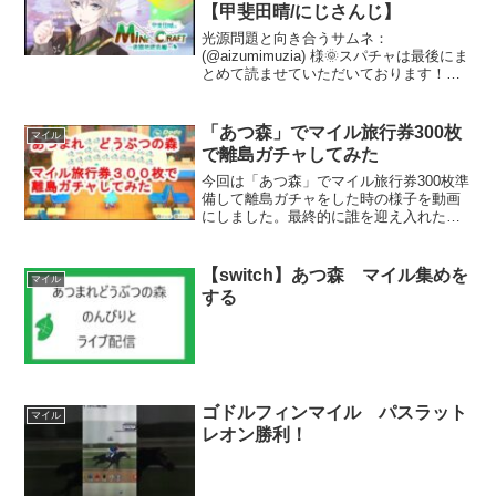
【甲斐田晴/にじさんじ】
光源問題と向き合うサムネ：
(@aizumimuzia) 様🌞スパチャは最後にま
とめて読ませていただいております！い
つもありがとう！🌞話題に出ていないと
きは、他の方の配信で甲斐田晴の名前を
出さないでください！🌞コメントはみん
「あつ森」でマイル旅行券300枚
マイル
なが楽しく節度を持...
で離島ガチャしてみた
今回は「あつ森」でマイル旅行券300枚準
備して離島ガチャをした時の様子を動画
にしました。最終的に誰を迎え入れたの
か？その様子をご覧ください。※メイン
島です#あつ森#あつまれ#どうぶつの森#
離島#離島ガチャ#300#マイル旅行券
【switch】あつ森 マイル集めを
マイル
する
ゴドルフィンマイル パスラット
マイル
レオン勝利！