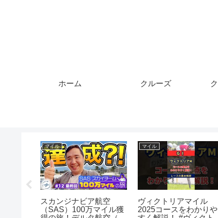
ホーム
クルーズ
ク
マイル
マイル
話】夫が
スカンジナビア航空
ヴィクトリアマイル
ジットカ
（SAS）100万マイル獲
2025コースをわかりや
と嘘をつ
得の旅！デルタ航空（ホ
すく解説！ #ヴィクト