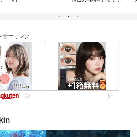
ア
【15日目】
a 
馬
t
ュ
ンサーリンク
kin