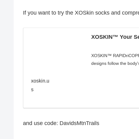
If you want to try the XOSkin socks and compre
XOSKIN™ Your Se
XOSKIN™ RAPIDriCOPPER
designs follow the body'
xoskin.u
s
and use code: DavidsMtnTrails