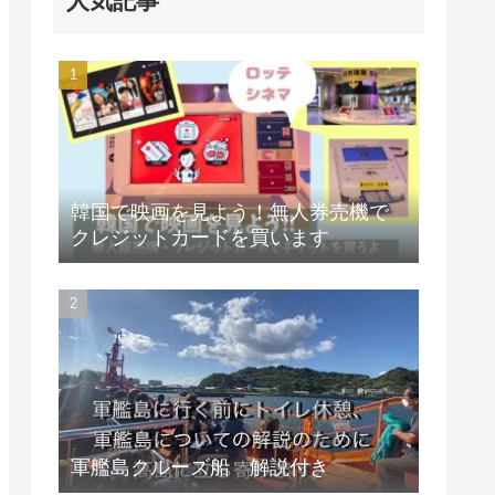
人気記事
韓国で映画を見よう！無人券売機で
クレジットカードを買います
軍艦島クルーズ船 解説付き