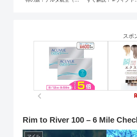
。夫「年
ノルル⇒羽田）で達成?!
アマイル #ヴィクトリ
綺麗にし
最後はハワイ！
マイル2025 #競馬 #競
レイにす
予想 #ステレンボッシ
→望み通
#アスコリピチェーノ #
にし警察
ボンドガール
【総集
スポ
Rim to River 100 – 6 Mile Chec
マイル