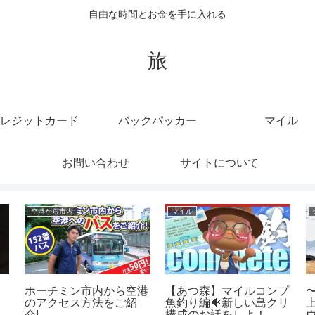
自由な時間とお金を手に入れる
旅
レジットカード
バックパッカー
マイル
お問い合わせ
サイトについて
空港から市内
マイル
ホーチミン市内から空港
【あつ森】マイルコンプ
のアクセス方法をご紹
魚釣り編🐠新しい島クリ
上
リ
介!
構成のお話をしよ！