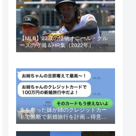
ベトナムドン イラクディナール
【MLB】23歳の怪物オニール・クル
ーズの守備＆HR集（2022年）
夫を奪った妹が姉のクレジットカー
ドで無断で新婚旅行を計画→得意げ
な妹に「カードは解約したから」と
伝えた時の反応が…ｗ