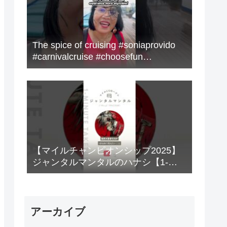
The spice of cruising #soniaprovido
#carnivalcruise #choosefun
#adventure #cruise #fun
【マイルチャンピオンシップ2025】
ジャンタルマンタルのハナシ【1-
MINUTE】#競馬
アーカイブ