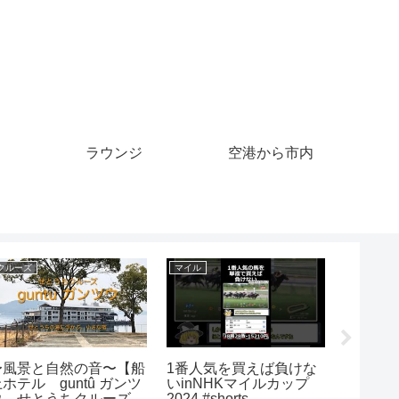
ラウンジ
空港から市内
クルーズ
マイル
マイル
〜風景と自然の音〜【船
1番人気を買えば負けな
モンア
ホテル guntû ガンツ
いinNHKマイルカップ
ウ せとうちクルーズ】
2024 #shorts