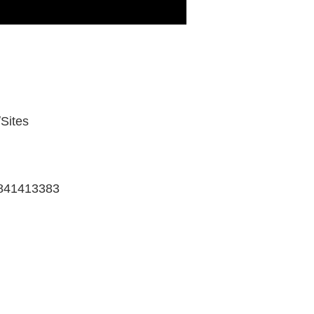
/Sites
/1841413383