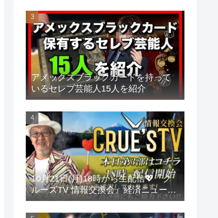
アメックスブラックカードを持って
いるセレブ芸能人15人を紹介
10月21日(月)18時から生配信💖『ク
ルーズTV 情報交換会』経済ニュース
投資 株式市場 新NISA 投資信託 仮想
通貨 ビットコイン 不動産投資 為替