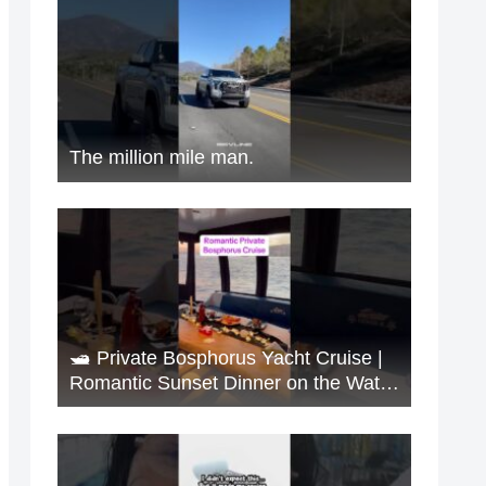
The million mile man.
🛥️ Private Bosphorus Yacht Cruise |
Romantic Sunset Dinner on the Water
🇹🇷✨