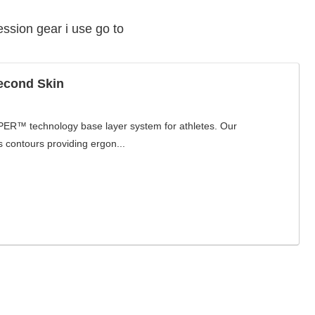
ssion gear i use go to
cond Skin
™ technology base layer system for athletes. Our
s contours providing ergon...