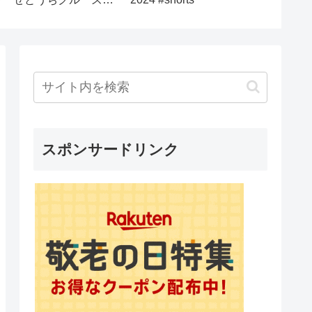
little hotel floating on
he Seto Inland Sea 海、
船、島、瀬戸内海
スポンサードリンク