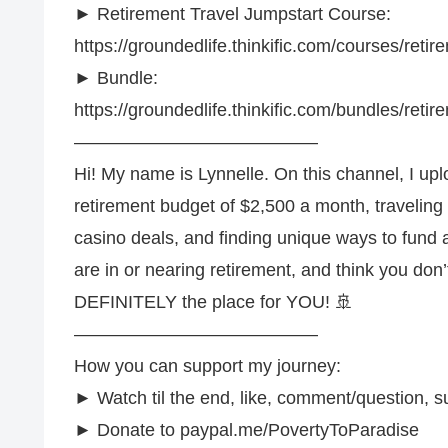
► Retirement Travel Jumpstart Course:
https://groundedlife.thinkific.com/courses/reti
► Bundle:
https://groundedlife.thinkific.com/bundles/ret
—————————————–
Hi! My name is Lynnelle. On this channel, I upl
retirement budget of $2,500 a month, traveling 
casino deals, and finding unique ways to fund a 
are in or nearing retirement, and think you don
DEFINITELY the place for YOU! 🚢
—————————————–
How you can support my journey:
► Watch til the end, like, comment/question, s
► Donate to paypal.me/PovertyToParadise