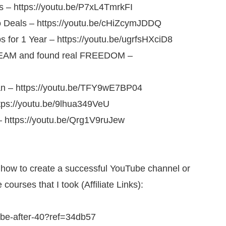
s – https://youtu.be/P7xL4TmrkFI
o Deals – https://youtu.be/cHiZcymJDDQ
 for 1 Year – https://youtu.be/ugrfsHXciD8
EAM and found real FREEDOM –
an – https://youtu.be/TFY9wE7BP04
tps://youtu.be/9lhua349VeU
– https://youtu.be/Qrg1V9ruJew
ng how to create a successful YouTube channel or
courses that I took (Affiliate Links):
tube-after-40?ref=34db57