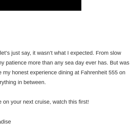
et’s just say, it wasn’t what I expected. From slow
d my patience more than any sea day ever has. But was
are my honest experience dining at Fahrenheit 555 on
rything in between.
on your next cruise, watch this first!
adise