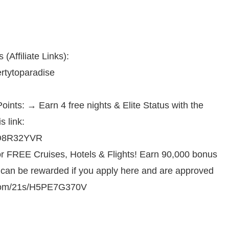
 (Affiliate Links):
rtytoparadise
ints: → Earn 4 free nights & Elite Status with the
 link:
LHD8R32YVR
or FREE Cruises, Hotels & Flights! Earn 90,000 bonus
I can be rewarded if you apply here and are approved
d.com/21s/H5PE7G370V