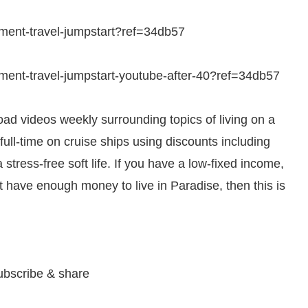
rement-travel-jumpstart?ref=34db57
irement-travel-jumpstart-youtube-after-40?ref=34db57
oad videos weekly surrounding topics of living on a
full-time on cruise ships using discounts including
stress-free soft life. If you have a low-fixed income,
’t have enough money to live in Paradise, then this is
ubscribe & share