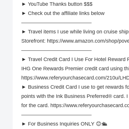
► YouTube Thanks button $$$
► Check out the affiliate links below
—————————————–
► Travel items I use while living on cruise ships
Storefront: https://www.amazon.com/shop/pove
—————————————–
► Travel Credit Card I Use For Hotel Reward Po
IHG One Rewards Premier credit card using this
https://www.referyourchasecard.com/210u/
► Business Credit Card I use to get rewards f
points with the Ink Business Preferred® card. 
for the card. https://www.referyourchasecar
—————————————–
► For Business Inquiries ONLY 😊🛳