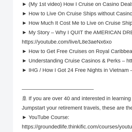
► (My 1st video) How I Cruise on Casino Deal
► How to Live On Cruise Ships without Casin
► How Much It Cost Me to Live on Cruise Ships
► My Story – Why I QUIT the AMERICAN DR
https://youtube.com/live/L8e3aeNx6xo
► How to Get Free Cruises on Royal Caribbe
► Understanding Cruise Casinos & Perks – ht
► IHG / How I Got 24 Free Nights in Vietnam 
—————————————–
🚢 If you are over 40 and interested in learni
Jumpstart your retirement travels, these are the 
► YouTube Course:
https://groundedlife.thinkific.com/courses/you