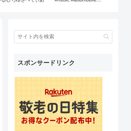
#titanic #seamanstory
三井住友
#ship
ブルペ
【2023
スポンサードリンク