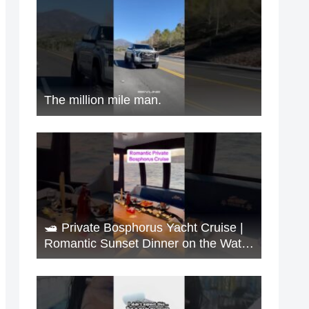
The million mile man.
🛥️ Private Bosphorus Yacht Cruise |
Romantic Sunset Dinner on the Water
🇹🇷✨