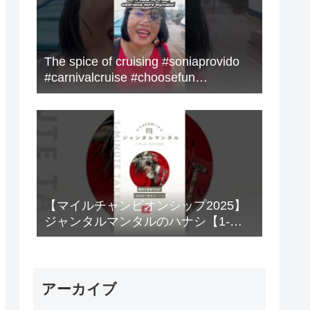
The spice of cruising #soniaprovido
#carnivalcruise #choosefun
#adventure #cruise #fun
【マイルチャンピオンシップ2025】
ジャンタルマンタルのハナシ【1-
MINUTE】#競馬
アーカイブ