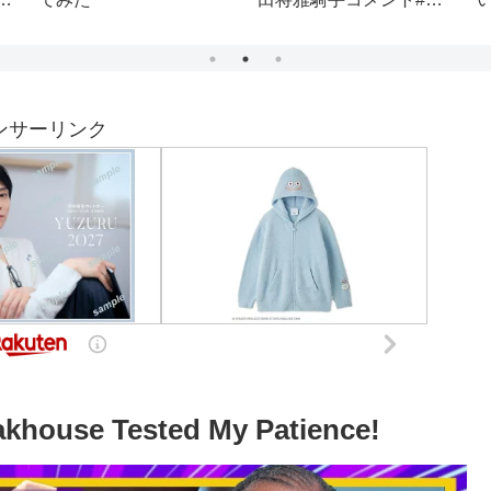
！
馬 #神回 #ジャンタルマ
ンタル#川田将雅#shorts
ンサーリンク
eakhouse Tested My Patience!