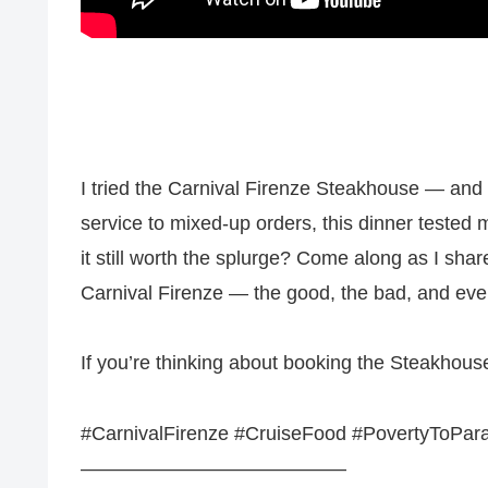
I tried the Carnival Firenze Steakhouse — and l
service to mixed-up orders, this dinner teste
it still worth the splurge? Come along as I sh
Carnival Firenze — the good, the bad, and eve
If you’re thinking about booking the Steakhouse 
#CarnivalFirenze #CruiseFood #PovertyToPar
—————————————–