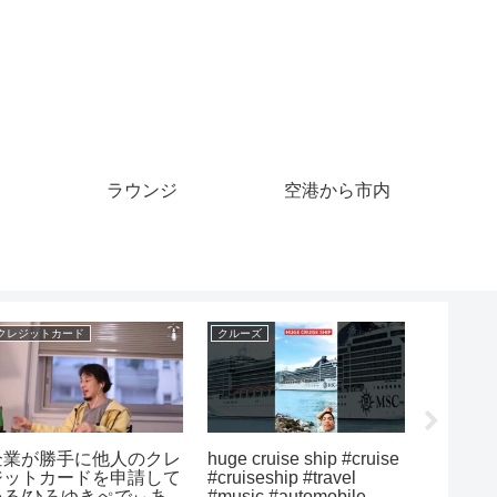
ラウンジ
空港から市内
クレジットカード
クルーズ
クレジット
企業が勝手に他人のクレ
huge cruise ship #cruise
海外FI
ジットカードを申請して
#cruiseship #travel
ジット
いる/ひろゆきぺでぃあ
#music #automobile
利用を