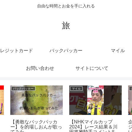
自由な時間とお金を手に入れる
旅
レジットカード
バックパッカー
マイル
お問い合わせ
サイトについて
バックパッカー
マイル
【勇敢なバックパッカ
【NHKマイルカップ
ー】を的場しおんが歌っ
2024】レース結果＆川
フ
てみた
田将雅騎手コメント#競