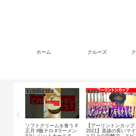
ホーム
クルーズ
ク
クレジットカード
マイル
常箱ラジ
ソフトクリームを食う #
【アーリントンカップ
カード不
正月 #飯テロ #ラーメン
2021】直線の長いマイ
～【箱ラ
#クレジットカード #グ
ル以上の距離で、エピ