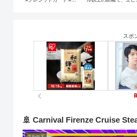
ルメ #料理
ァネイア産駒を買え！
【競馬予想】
スポ
🚢 Carnival Firenze Cruise St
クルーズ