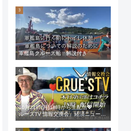
軍艦島クルーズ船 解説付き
10月21日(月)18時から生配信💖『ク
ルーズTV 情報交換会』経済ニュース
投資 株式市場 新NISA 投資信託 仮想
通貨 ビットコイン 不動産投資 為替