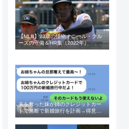
ベトナムドン イラクディナール
【MLB】23歳の怪物オニール・クル
ーズの守備＆HR集（2022年）
夫を奪った妹が姉のクレジットカー
ドで無断で新婚旅行を計画→得意げ
な妹に「カードは解約したから」と
伝えた時の反応が…ｗ