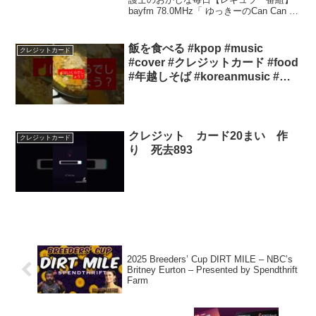
bayfm 78.0MHz「 ゆっきーのCan Can do
it！」お笑い芸人キャン×キャンのゆっき
ーさんとマサッキーこと正木絢生弁護士
が気楽に楽しくわかりやすく身近...
飯を食べる #kpop #music
クレジットカード
#cover #クレジットカード #food
#年越しそば #koreanmusic #お
正月 #ラーメン #賞味期限
クレジット カード20まい 作
クレジットカード
り 死去893
2025 Breeders’ Cup DIRT MILE – NBC’s
Britney Eurton – Presented by Spendthrift
Farm