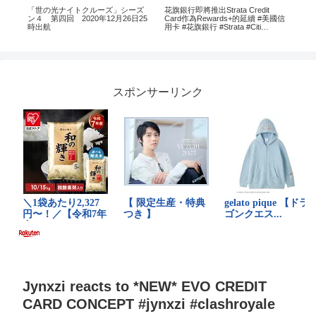
ー
「世の光ナイトクルーズ」シーズ
花旗銀行即將推出Strata Credit
三
ン４ 第四回 2020年12月26日25
Card作為Rewards+的延續 #美國信
場！
時出航
用卡 #花旗銀行 #Strata #Citi
#citibank
スポンサーリンク
Jynxzi reacts to *NEW* EVO CREDIT
CARD CONCEPT #jynxzi #clashroyale