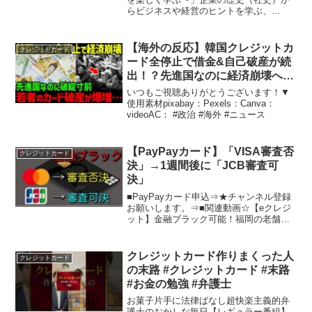
らビジネスや経営のヒントを学ぶ、
Podcast番組です。Spotifyでも配信中！
━━━━━━━━━【あらすじ】00:00
はじめに00:00 9月は金融01:30...
【海外の反応】韓国クレジットカ
クレジットカード
ード全停止で借金&自己破産が続
出！？先進国なのに経済崩壊へ…
いつもご視聴ありがとうございます！▼
使用素材pixabay：Pexels：Canva：
videoAC： #政治 #海外 #ニュース
【PayPayカード】「VISA審査否
クレジットカード
決」→1週間後に「JCB審査可
決」
■PayPayカード申込⇒★チャンネル登録
お願いします。⇒■関連動画☆【eクレジ
ット】金融ブラック可能！福岡の老舗の
金融業者！⇒☆【au PAY カード】金融ブ
ラック！喪明け前でも取得可能⇒☆【金
融ブラック】ジモティなら車をローンで
クレジットカード作りまくった人
クレジットカード
購入出来...
の末路 #クレジットカード #末路
#お金の勉強 #弁護士
お菓子片手に法律ばなし超快楽主義的弁
護士のおかしな毎日【レギュラー番組】