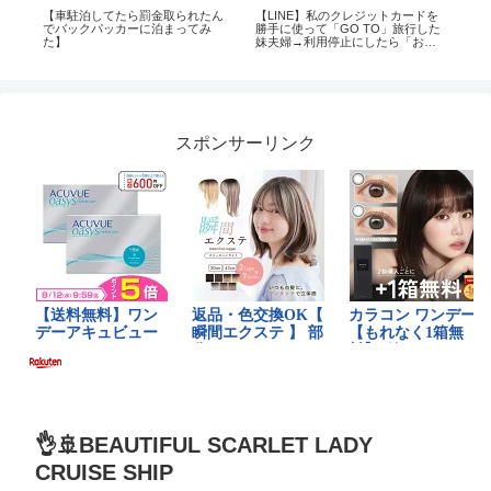
死
【車駐泊してたら罰金取られたん
【LINE】私のクレジットカードを
オー
害
でバックパッカーに泊まってみ
勝手に使って「GO TO」旅行した
グホリ
た】
妹夫婦→利用停止にしたら「お姉
#vlog #shorts #sho
ちゃんのお金は皆のお金でし
#ba
ょ！」と呆れた要求ｗ
スポンサーリンク
👌🚢BEAUTIFUL SCARLET LADY
CRUISE SHIP