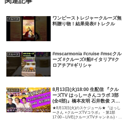
関連記事
ワンピーストレジャークルーズ無
クルーズ
料贈り物！結果発表#トレクル
#mscarmonia #cruise #mscクル
クルーズ
ーズ #クルーズ#船#イタリア#ク
ロアチア#ギリシャ
8月13日(火)18:00 生配信 『クル
クルーズ
ーズTV はっしーさんコラボ 3部
(全4部)』橋本友明 石井数俊 スピ
リチュアル NESARA GESARA
★8月13日(火)のスケジュール★『はっし
ベトナムドン イラクディナール
ーさん ×クルーズTVコラボ』・第1部
17:00～LIVE(クルーズTVチャンネル)・第
1412
2部17:30～LIVE(クルーズTVチャンネ
ル)・第3部18:00～LIVE(クルーズTVチャ