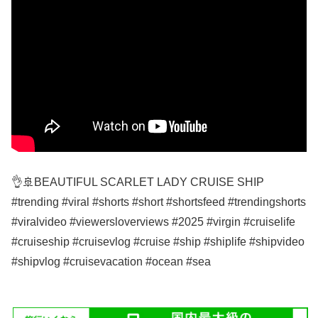
👌🚢BEAUTIFUL SCARLET LADY CRUISE SHIP
#trending #viral #shorts #short #shortsfeed #trendingshorts
#viralvideo #viewersloverviews #2025 #virgin #cruiselife
#cruiseship #cruisevlog #cruise #ship #shiplife #shipvideo
#shipvlog #cruisevacation #ocean #sea