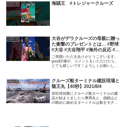
ンネル)・第4...
海賊王 #トレジャークルーズ
クルーズ
大谷がデラクルーズの母親に贈っ
クルーズ
た衝撃のプレゼントとは… #野球
#大谷 #大谷翔平 #海外の反応 #ド
ジャース #レッズ #mlb
ご視聴いただきありがとうございます。
good評価や、コメントをいただけたら、
とても嬉しいです！よろしくお願いしま
す！ 誤字脱字やその他のミスを避けるた
め、動画をアップする前に何度も確認し
ておりますが、完璧なものを保証するこ
クルーズ船ターミナル建設現場と
クルーズ
とは困難です。もし...
龍王丸【40秒】2021/8/4
若松埠頭横にクルーズ船ターミナルの建
設が始まりました☆摩周丸と、函館山と
の眺めに絡めるターミナルは船をモチー
フにしているらしいので楽しみです♪#ク
ルーズ船ターミナル建設#函館#若松埠頭#
第六十八龍王丸#摩周丸