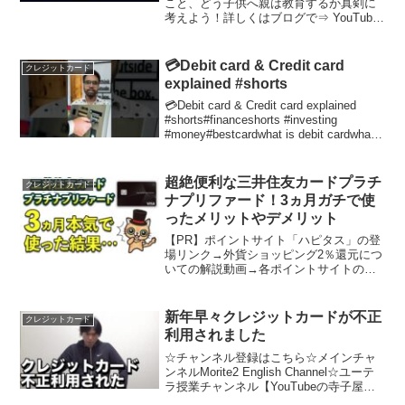
こと、どう子供へ親は教育するか真剣に
考えよう！詳しくはブログで⇒ YouTube
チャンネル登録こちら⇒ ゼロエン会員と
は？⇒ ゼロエン会員お申し込み⇒ 月190
円から学べるYouTubeメンバーシップ⇒
💳Debit card & Credit card
クレジットカード
...
explained #shorts
💳Debit card & Credit card explained
#shorts#financeshorts #investing
#money#bestcardwhat is debit cardwhat
is atm cardde...
超絶便利な三井住友カードプラチ
クレジットカード
ナプリファード！3ヵ月ガチで使
ったメリットやデメリット
【PR】ポイントサイト「ハピタス」の登
場リンク→外貨ショッピング2％還元につ
いての解説動画→各ポイントサイトの登
録リンク→キャッシュレス系VTuberゆず
ひこのX(旧Twitter)ゆずひこのインスタグ
ラム使用機材やデスク回りなどはこちら
新年早々クレジットカードが不正
クレジットカード
で...
利用されました
☆チャンネル登録はこちら☆メインチャ
ンネルMorite2 English Channel☆ユーテ
ラ授業チャンネル【YouTubeの寺子屋】
クラウドファンディングご協力お願いし