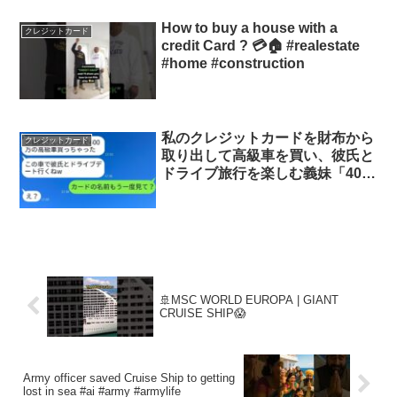
ます武田塾Englishホームページ武田塾
Englishチャンネル...
How to buy a house with a
クレジットカード
credit Card ? 💳🏠 #realestate
#home #construction
私のクレジットカードを財布から
クレジットカード
取り出して高級車を買い、彼氏と
ドライブ旅行を楽しむ義妹「400
万円で買えたw」→勘違いしてい
るアホな義妹に真実を教えた時の
反応がwww
🚢MSC WORLD EUROPA | GIANT
CRUISE SHIP😱
Army officer saved Cruise Ship to getting
lost in sea #ai #army #armylife