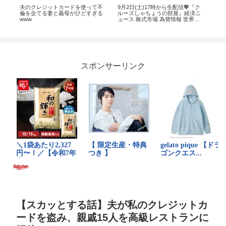
ン
夫のクレジットカードを使って不
9月2日(土)17時から生配信💖『ク
【
ロ
倫を企てる妻と義母がひどすぎる
ルーズしゃちょうの部屋』経済ニ
ル
www
ュース 株式市場 為替情報 世界情
会】
勢 都市伝説 黄金時代 風の時代 イ
バレ
ラクディナール ベトナムドン イン
ドネシアルピア クルーズTV
スポンサーリンク
【スカッとする話】夫が私のクレジットカ
ードを盗み、親戚15人を高級レストランに