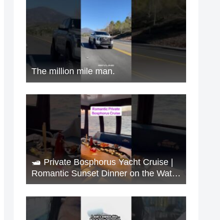
The million mile man.
🛥️ Private Bosphorus Yacht Cruise |
Romantic Sunset Dinner on the Water
🇹🇷✨