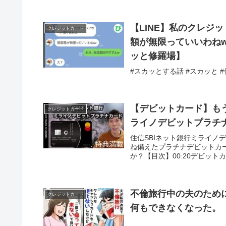
【LINE】私のクレジ
クレジットカード
額が無限っていいわね
ッと修羅場】
#スカッとする話 #スカッと 
【デビットカード】もうA
クレジットカード
ライノデビットプラチ
住信SBIネット銀行ミライ
ね備えたプラチナデビットカー
か？【目次】00:20デビットカー
不倫旅行中の夫のため
クレジットカード
何もできなくなった。