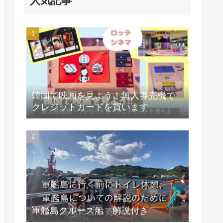
人気記事
韓国で映画を見よう！無人券売機で
クレジットカードを買います
軍艦島クルーズ船 解説付き