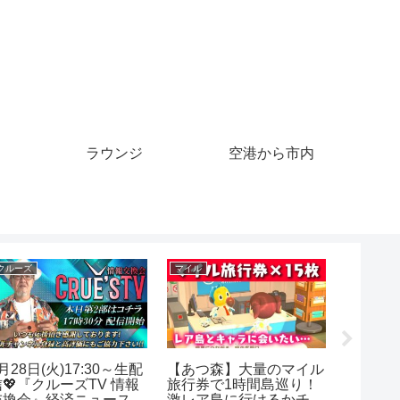
ラウンジ
空港から市内
クルーズ
クルーズ
3月31日(日)16時50分か
サンセットクルーズ那
ら生配信💖『クルーズ
埠頭・ディーズパルス
TV 情報交換会』経済ニ
縄