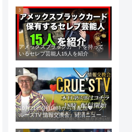
アメックスブラックカードを持って
いるセレブ芸能人15人を紹介
10月21日(月)18時から生配信💖『ク
ルーズTV 情報交換会』経済ニュース
投資 株式市場 新NISA 投資信託 仮想
通貨 ビットコイン 不動産投資 為替