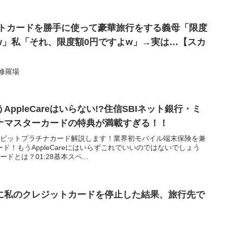
ットカードを勝手に使って豪華旅行をする義母「限度
w」私「それ、限度額0円ですよw」→実は…【スカ
#修羅場
ppleCareはいらない!?住信SBIネット銀行・ミ
ナマスターカードの特典が満載すぎる！！
ノデビットプラチナカード解説します！業界初モバイル端末保険を兼
ド！もうAppleCareにはいらずこれでいいのではないでしょう
ドとは？01:28基本スペ...
に私のクレジットカードを停止した結果、旅行先で