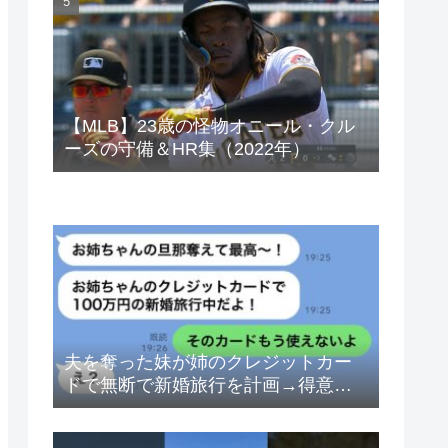
ベトナムドン イラクディナール
【MLB】23歳の怪物オニール・クル
ーズの守備＆HR集（2022年）
夫を奪った妹が姉のクレジットカー
ドで無断で新婚旅行を計画→得意げ
な妹に「カードは解約したから」と
伝えた時の反応が…ｗ