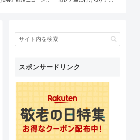
ュース 投資 株式市場 新
NISA 投資信託 仮想通貨
ビットコイン 不動産投
資 為替情報 世界情勢 国
債 黄金時代 風の時代
スポンサードリンク