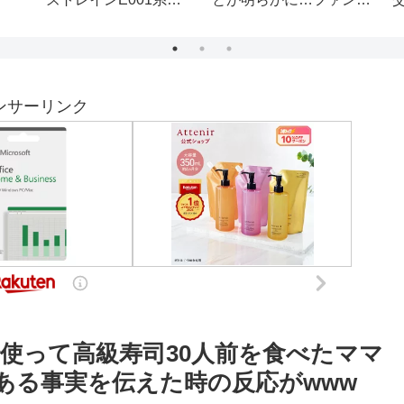
NA B737-800
ズ」30日目前編 ドアの
kinawa Flight
通気口の目張りが！！
]
ンサーリンク
使って高級寿司30人前を食べたママ
にある事実を伝えた時の反応がwww