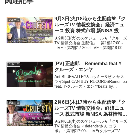
関連記事
9月3日(火)18時から生配信💖『ク
クルーズ
ルーズTV 情報交換会』経済ニュ
ース 投資 株式市場 新NISA 投資
信託 仮想通貨 ビットコイン 不動
★9月3日(火)のスケジュール★『クルーズ
産投資 為替 ベトナムドン イラク
TV 情報交換会 生配信』・第1部17:00～
LIVE・第2部17:30～LIVE・第3部18:00～
ディナール
LIVE------------暗号資産取引のビットポイ
ント口座開設はこちらからメールアドレ
スと...
[PV] 正志郎 – Rememba feat.Y-
クルーズ
クルーズ・エンヤ
Act:BLUEVALLEY&コッキー&ゼン サス
ライSpot:CAN BUY RECORDSRememba
feat. Y-クルーズ・エンヤbeats by
vuefloor彼女は革ジャン チャリ通ライダ
ー 雨の日には駅から手繋いだ 銀粘...
2月6日(木)17時から生配信💖『ク
クルーズ
ルーズTV 情報交換会』経済ニュ
ース 株式市場 新NISA 為替情報
世界情勢 RV GESARA 黄金時代
★2月6日(木)のスケジュール★『クルーズ
ベトナムドン イラクディナール
TV 情報交換会 × defenderさん コラ
ボ』・第1部17:00～LIVE(クルーズTVチ
ベーシックインカム