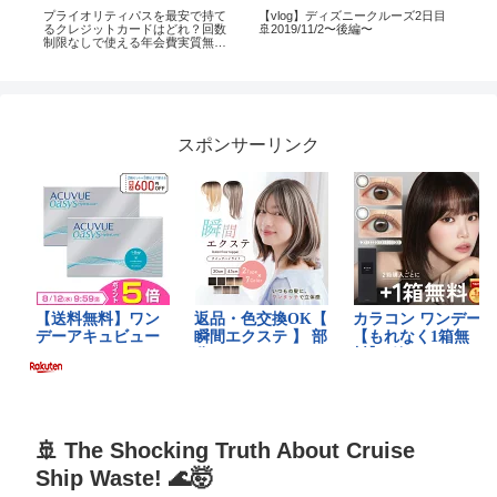
m
プライオリティパスを最安で持て
【vlog】ディズニークルーズ2日目
【
/ト
るクレジットカードはどれ？回数
🚢2019/11/2〜後編〜
生
制限なしで使える年会費実質無料
ッ
のセゾンゴールドアメックスがお
すすめ
スポンサーリンク
🚢 The Shocking Truth About Cruise
Ship Waste! 🌊🤯