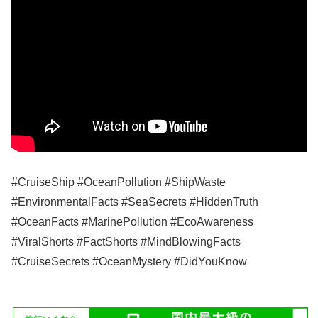
#CruiseShip #OceanPollution #ShipWaste
#EnvironmentalFacts #SeaSecrets #HiddenTruth
#OceanFacts #MarinePollution #EcoAwareness
#ViralShorts #FactShorts #MindBlowingFacts
#CruiseSecrets #OceanMystery #DidYouKnow