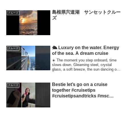
ャンネル ピンクアイコン)・第2部17:30～
LIVE(クルーズTVチャンネル 青アイコ
ン)・第3部1...
島根県宍道湖 サンセットクルー
クルーズ
ズ
🛳 Luxury on the water. Energy
クルーズ
of the sea. A dream cruise
☀️ The moment you step onboard, time
slows down. Gleaming steel, crystal
glass, a soft breeze, the sun dancing on
the wa...
Bestie let’s go on a cruise
クルーズ
together #cruisetips
#cruisetipsandtricks #msc
#mscworldamerica