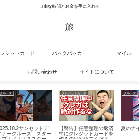
自由な時間とお金を手に入れる
旅
レジットカード
バックパッカー
マイル
お問い合わせ
サイトについて
クレジットカード
マイル
クレジットカードを申し
5.1 Mile Run During My
情
込みまして#shorts
Long Lunch Break🙂
ス
#ASICS#Doubleshifts#R