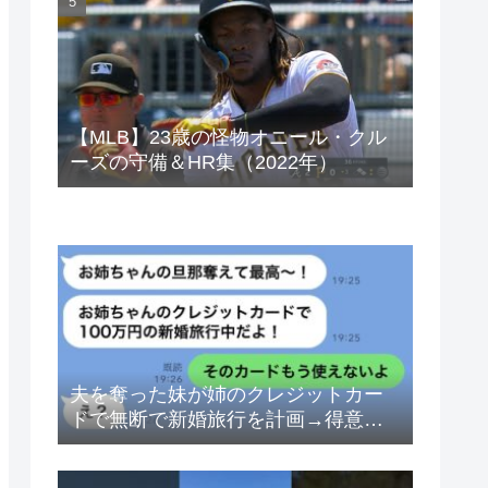
ベトナムドン イラクディナール
【MLB】23歳の怪物オニール・クル
ーズの守備＆HR集（2022年）
夫を奪った妹が姉のクレジットカー
ドで無断で新婚旅行を計画→得意げ
な妹に「カードは解約したから」と
伝えた時の反応が…ｗ