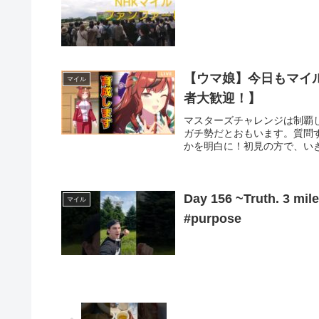
【ウマ娘】今日もマイ
マイル
者大歓迎！】
マスターズチャレンジは制覇
ガチ勢だとおもいます。質問
かを明白に！初見の方で、いき
Day 156 ~Truth. 3 mile
マイル
#purpose