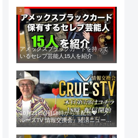
アメックスブラックカードを持って
いるセレブ芸能人15人を紹介
10月21日(月)18時から生配信💖『ク
ルーズTV 情報交換会』経済ニュース
投資 株式市場 新NISA 投資信託 仮想
通貨 ビットコイン 不動産投資 為替