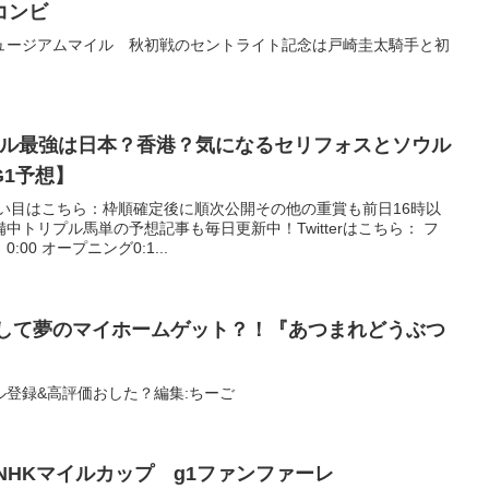
コンビ
ュージアムマイル 秋初戦のセントライト記念は戸崎圭太騎手と初
マイル最強は日本？香港？気になるセリフォスとソウル
1予想】
買い目はこちら：枠順確定後に順次公開その他の重賞も前日16時以
トリプル馬単の予想記事も毎日更新中！Twitterはこちら： フ
0 オープニング0:1...
済して夢のマイホームゲット？！『あつまれどうぶつ
登録&高評価おした？編集:ちーご
 NHKマイルカップ g1ファンファーレ