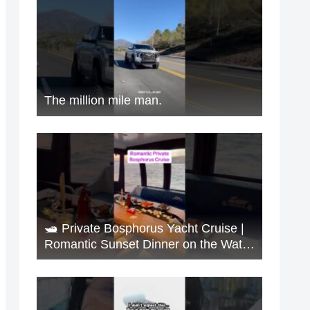
The million mile man.
🛥️ Private Bosphorus Yacht Cruise |
Romantic Sunset Dinner on the Water
🇹🇷✨