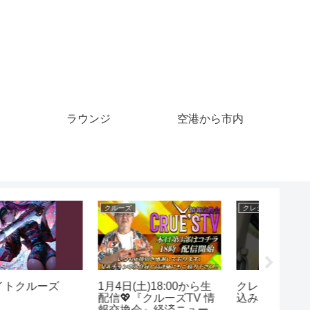
ラウンジ
空港から市内
クルーズ
クレジットカード
クルーズ
【島旅】おがさわら丸
地獄への入口！？クレジ
高速ク
初日の出クルーズ 2020
ットカードの現金化と
年元旦 東京→父島 ①
は？やってしまった人の