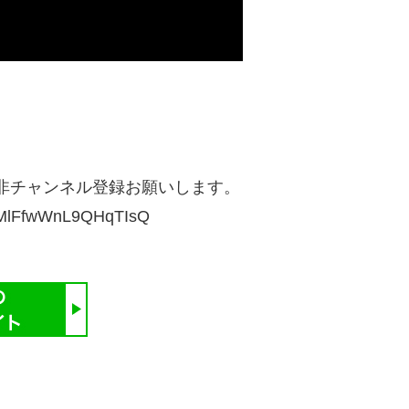
非チャンネル登録お願いします。
LSMlFfwWnL9QHqTIsQ