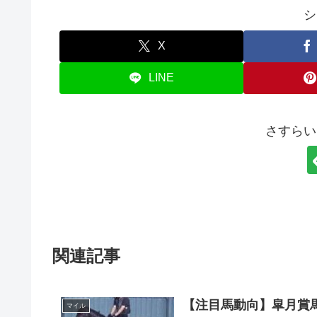
シ
X
LINE
さすらい
関連記事
【注目馬動向】皐月賞
マイル