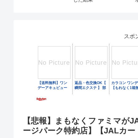
く解説し
投資 株式市場 新NISA
投資信託 仮想通貨 ビ
トコイン 不動産投資 
替 ベトナムドン イラ
ディナール
スポ
【悲報】まもなくファミマがJA
ージパーク特約店】【JALカ