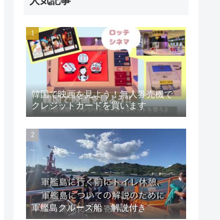
人気記事
韓国で映画を見よう！無人券売機で
クレジットカードを買います
軍艦島クルーズ船 解説付き