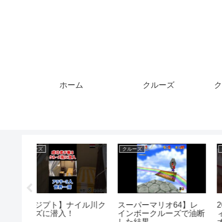
ホーム
クルーズ
ク
クルーズ
クルーズ
理の返済
夏のナイトクルーズ
1月4日(土)18:00から生
カードを
配信💖『クルーズTV 
くださ
報交換会』経済ニュー