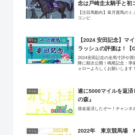
念は戸崎圭太騎手と初
【注目馬動向】皐月賞馬のミ
コンビ
【2024 安田記念】
マイル
ラッシュの評価は！【G
2024安田記念の全馬寸評や
降に順次公開！鳴尾記念：準備中
ォローよろしくお願いします！0:0
遂に5000マイルを返
マイル
の森』
借金返済したぞー！チャンネル
2022年 東京競馬場
マイル