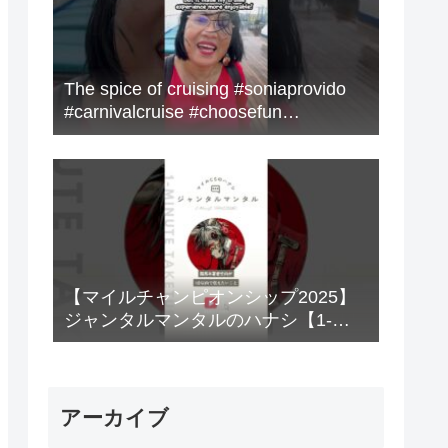
The spice of cruising #soniaprovido
#carnivalcruise #choosefun
#adventure #cruise #fun
【マイルチャンピオンシップ2025】
ジャンタルマンタルのハナシ【1-
MINUTE】#競馬
アーカイブ