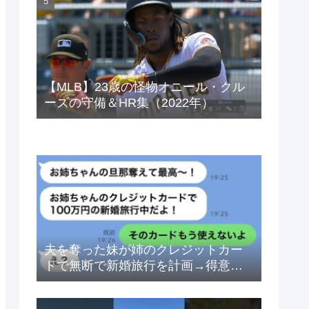
ベトナムドン イラクディナール
【MLB】23歳の怪物オニール・クル
ーズの守備＆HR集（2022年）
夫を奪った妹が姉のクレジットカー
ドで無断で新婚旅行を計画→得意げ
な妹に「カードは解約したから」と
伝えた時の反応が…ｗ