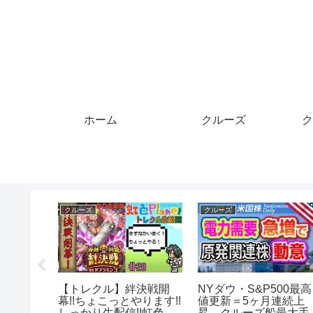
ホーム
クルーズ
ク
クルーズ
クレジットカード
ド。
2020/1/26 クルーズト
磯辺揚げを食べる
レイン「ななつ星 in 九
#music #クレジットカ
州」通過@光岡駅
ド #sushi #食 #ラーメ