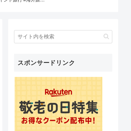
仮想通貨への利用が多い
き出す！海外に大金を持
テネグ
中、ビットコインなどの
って行けないですよ
ヨルド
仮想通貨が暴落。借金で
ね？？？ATMでクレジッ
旧市街
投資を行なった個人が阿
トカードを使う方法）
グ！ 喜
鼻叫喚。株で同じことが
(2020.11
起これば韓国経済破綻
スポンサードリンク