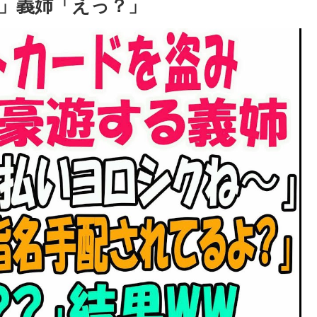
」義姉「えっ？」