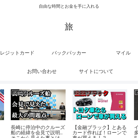
自由な時間とお金を手に入れる
旅
レジットカード
バックパッカー
マイル
お問い合わせ
サイトについて
クルーズ
クレジットカード
FMアップル A-STUDIO
キャベツを食う #dance
ー
LIVE! 6/ 19 ヲタクルー
#music #クレジットカー
ン
ズ
ド #food #パチイレ #大