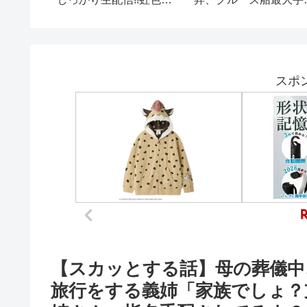
#ボカニー #料理 #大阪
屋 #food #牛タン
スポ
【スカッとする話】母の葬儀中
旅行をする義姉「家族でしょ？