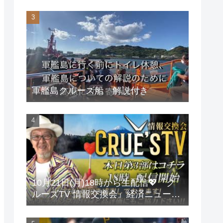
軍艦島クルーズ船 解説付き
10月21日(月)18時から生配信💖『ク
ルーズTV 情報交換会』経済ニュース
投資 株式市場 新NISA 投資信託 仮想
通貨 ビットコイン 不動産投資 為替