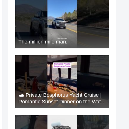
The million mile man.
🛥️ Private Bosphorus Yacht Cruise |
Romantic Sunset Dinner on the Water
🇹🇷✨