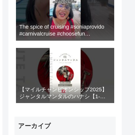
The spice of cruising #soniaprovido
#carnivalcruise #choosefun
#adventure #cruise #fun
【マイルチャンピオンシップ2025】
ジャンタルマンタルのハナシ【1-
MINUTE】#競馬
アーカイブ