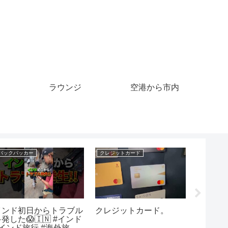
ラウンジ
空港から市内
クレジットカード
クレジットカード
クルーズ
韓国でクレジットカード
海外で必須のキャッシン
【読者
の利用が激増。生活費や
グ用カード（セディナカ
お知ら
事業費のみならず、株や
ードでATMからお金を引
ーズ完