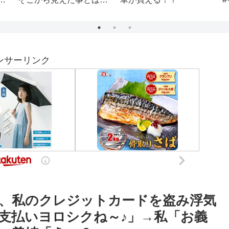
阪美食 #japanesefood #
パチ7 #ランチ
ンサーリンク
、私のクレジットカードを盗み浮気
支払いヨロシクね～♪」→私「お義