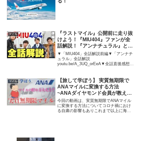
る！
『ラストマイル』公開前に走り抜
マイル
けよう！『MIU404』ファンが全
話解説！『アンナチュラル』との
関係【後編/6-11話 星野源 綾野剛
▼「MIU404」全話解説前編▼「アンナチ
麻生久美子 岡田健史/水上恒司 橋
ュラル」全話解説
youtu.be/A_3UQ_orEeA▼全話直後感想生
本じゅん 村上虹郎 菅田将暉】
配信のアーカイブ※台本なしで思い出し
ながら喋ってるので、細かい言い間違い
などはあり得ます。各自で確認して下さ
【旅して学ぼう】 実質無期限で
マイル
い。
ANAマイルに変換する方法
~ANAダイヤモンド会員が教える
~
今回の動画は、実質無期限でANAマイル
に変換する方法についてコロナ禍におけ
る自粛の影響もありこれまで以上に海外
旅行に行きたいと思っていますよね！海
外旅行がいつ本格的に再開されるかも分
からない、先行き不透明な状況の中でマ
イルをたくさん貯めてい...