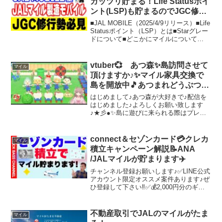
ガッツリ貯まる！Life Statusポイ
ント(LSP)も貯まるのでJGC修行
も捗る
■JAL MOBILE（2025/4/9リリース）■Life
Statusポイント（LSP）とは■Starグレー
ドについて■どこかにマイルについて
■JALマイレージバンク新規入会はこちら
から■JAL NEOBANKプレミアム
（2025/2/...
vtuber💞 あつ森✨島訪問させて
マイル
頂けますか♪✨マイル家具交換で
島を開放中🎵あつまれどうぶつの
森 ライブ配信
はじめまして♪あつ森が大好きで♪配信を
はじめました♪よろしくお願い致します
♪★彡●✨島に遊びに来られる際はプレゼ
ント（お土産）やレシピなど不要です
♪✨============================
=================...
connect＆セゾンカード💳クレカ
マイル
積立キャンペーン解説📝ANA
/JALマイルが貯まります✈️
チャンネル登録お願いします♪✅LINE公式
アカウント限定オススメ案件あります♪ぜ
ひ登録して下さい‼︎✅💰2,000円分のギフ
トコードもらえる案件💰年収450万円など
と利用条件がございますが簡単なアンケ
ート回答と本人確認完了で2,000円の選...
不動産取引でJALのマイルがたま
マイル