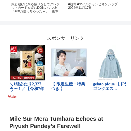
遊クル
娘と遊びに来る振りをしてクレジ
#競馬 #マイルチャンピオンシップ
セ
ットカードを盗むDQNのママ友
2024年11月17日
プレ
「400万使っちゃったｗ」→衝撃の
り替
真実を教えた結果ｗｗｗ
スポンサーリンク
Mile Sur Mera Tumhara Echoes at
Piyush Pandey’s Farewell