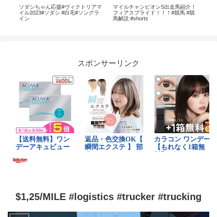
ソダシちゃん応援#ヴィクトリアマ
マイルチャンピオンS出走馬紹介！
ミ
様子
イル2023#ソダシ #白毛#ソングラ
フィアスプライド！！！#競馬 #競
て
-
イン
馬解説 #shorts
スポンサーリンク
$1,25/MILE #logistics #trucker #trucking