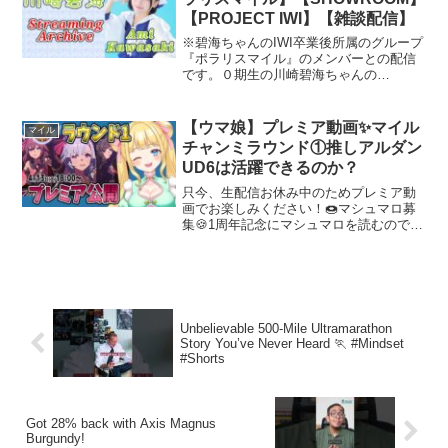
【PROJECT IWI】【雑談配信】
※碧海ちゃんのIWI卒業後所属のグループ
『ポラリスマイル』のメンバーとの配信
です。０期生の川崎碧海ちゃんの
SHOWROOM配信の録画映像です。お気
に入りシーンがありましたら、コメント
欄にタイムスタンプ形式で書いていただ
【ウマ娘】プレミア動画✨マイル
マイル
けると嬉しいです。今回...
チャンミラウンド①推しアルダン
UD6は活躍できるのか？
只今、生配信お休み中のためプレミア動
画でお楽しみください！🍩マシュマロ募
集🍪1周年記念にマシュマロを読むのでぜ
ひメッセージ待ってるね♥はじめまして！
みなさんこんぱお🐘💕新人Vtuberの【ぱ
おちゃん】と申します！たくさんの配信
の中から遊びに...
Unbelievable 500-Mile Ultramarathon
Story You’ve Never Heard 🏃 #Mindset
#Shorts
Got 28% back with Axis Magnus
Burgundy!