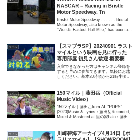
マイル
NASCAR – Racing in Bristle
Motor Speedway, Tn
Bristol Motor Speedway . . . . . . Bristol
Motor Speedway, also known as the
"World's Fastest Half-Mile," has been a
sta...
【スマブラSP】20240901 ラスト
マイル
マイルという映画を見に行った
専用部屋 初見さん歓迎 概要欄必
読 参加型
入室できなかった方はチャンネル登録を
すると早めに参加できます。気軽にお越
しください。基本20時頃から21時半頃ま
で配信しています。フレ戦（専用部屋）
を希望の方はコメントください。
Twitter→Twitch→スマブラSPとテトリス
150マイル｜藤田岳（Official
マイル
を放送して...
Music Video）
150マイル｜藤田岳from AL "POPS"
(2020)Music & Lyrics：藤田岳Recorded,
Mixed & Mastered at 里の家halo：藤田岳
Music Video Directed：浅野拓也Produ...
川崎碧海アーカイブ4月14日【ポ
マイル
ラリスマイル】【SHOWROOM】