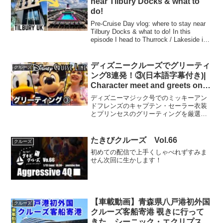
near Tilbury Docks & what to
do!
Pre-Cruise Day vlog: where to stay near
Tilbury Docks & what to do! In this
episode I head to Thurrock / Lakeside in
Ess...
ディズニークルーズでグリーティ
クルーズ
ング8連発！③(日本語字幕付き)|
Character meet and greets on
DCL!
ディズニーマジック号でのミッキーアン
ドフレンズのキャプテン・セーラー衣装
とプリンセスのグリーティングを厳選し
てご紹介！(ディズニークルーズ編第3
弾）今回がディズニークルーズ編グリー
ティング最終弾になります。※本動画は
たきびクルーズ Vol.66
クルーズ
2020年1月末頃に撮影...
初めての配信で上手くしゃべれずすみま
せん次回に生かします！
【車載動画】青森県八戸港初外国
クルーズ
クルーズ客船寄港 覗きに行って
きた シーニック・エクリプス