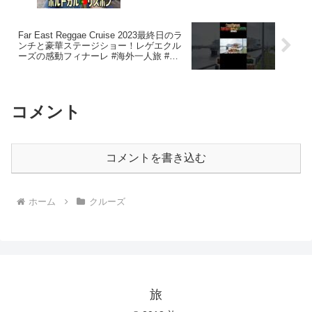
🍷A Tasca do Chicoファドリポート🎤助
けて！眠れない宿😵‍💫
Far East Reggae Cruise 2023最終日のラ
ンチと豪華ステージショー！レゲエクル
ーズの感動フィナーレ #海外一人旅 #一
人旅 #レゲエ #クルーズ ＃MSC #一人旅
#クルーズ
コメント
コメントを書き込む
ホーム
クルーズ
旅