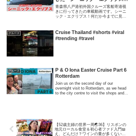
SCENIC ECLIPSE ４Kドライ
青森県八戸港初外国クルーズ客船寄港覗
ブ 東北 旅行 東北旅行 スマ
きに行ってきたの車載動画です。シーニ
ック・エクリプス！何だか今までに見た
ホDate : 2023-6-19
事のない感じの船でした。史上初の6つ星
ディスカバリーヨット（探検船）だそう
です。南極や北極にも行けるらしい…200
Cruise Thailand #shorts #viral
クルーズ
ｍ潜れる潜水艦も装...
#trending #travel
P & O Iona Easter Cruise Part 6
クルーズ
Rotterdam
Join us on the second day of our
overnight visit to Rotterdam, as we head
to the city centre to visit the shops and
sigh...
【52歳主婦の世界一周🌏36】リスボンの
地元ローカル食堂＆初心者ファド入門📖
え、どんだけ？ワインの量が多くない？