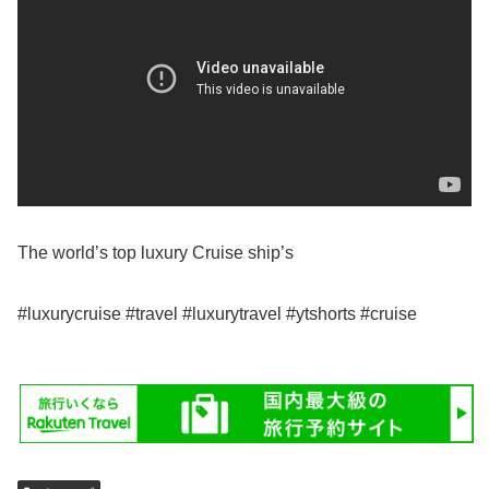
The world’s top luxury Cruise ship’s
#luxurycruise #travel #luxurytravel #ytshorts #cruise