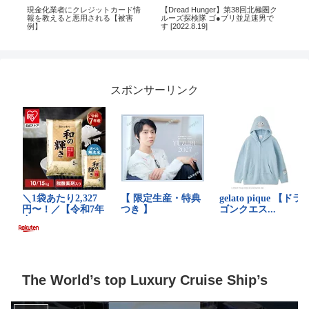
☠️
現金化業者にクレジットカード情
【Dread Hunger】第38回北極圏ク
22
一周
報を教えると悪用される【被害
ルーズ探検隊 ゴ●ブリ並足速男で
と
例】
す [2022.8.19]
ン
スポンサーリンク
The World’s top Luxury Cruise Ship’s