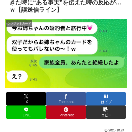
きた時に“ある事実”を伝えた時の反応が…
ｗ【誤送信ライン】
クレジットカード
X
Facebook
はてブ
LINE
Pinterest
コピー
2025.10.24