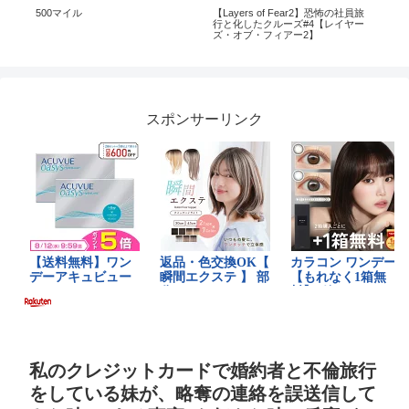
イ
500マイル
【Layers of Fear2】恐怖の社員旅
志摩
行と化したクルーズ#4【レイヤー
ーズ❤
ズ・オブ・フィアー2】
Vill
スポンサーリンク
私のクレジットカードで婚約者と不倫旅行
をしている妹が、略奪の連絡を誤送信して