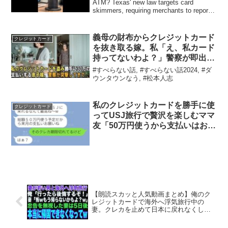
ATM? Texas' new law targets card
skimmers, requiring merchants to report
and di...
義母の財布からクレジットカード
クレジットカード
を抜き取る嫁。私「え、私カード
持ってないわよ？」警察が即出動
して…
#すべらない話, #すべらない話2024, #ダ
ウンタウンなう, #松本人志
私のクレジットカードを勝手に使
クレジットカード
ってUSJ旅行で贅沢を楽しむママ
友「50万円使うから支払いはお願
いねw」→勘違いしているDQN女
に衝撃の真実を告げた時の彼女の
反応がww
【朗読スカッと人気動画まとめ】俺のク
レジットカードで海外へ浮気旅行中の
妻。クレカを止めて日本に戻れなくした
上に、こっそり引越しすると