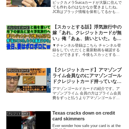
た
ビックカメラSuicaカードが大阪に住んで
ても作れるのはなかなか驚きましたね。
JCBはブラック情報を保有してるかもし
れない解説動画ブラックになったカード
会社の別のクレカを申し込んだら落ちた
動画【ブラックリストYouTuber：キリン
【スカッとする話】浮気旅行中の
クレジットカード
について...
嫁「あれ、クレジットカードが無
い」俺「あぁ、抜いといた。もう
名義違うからな」→浮気相手の彼
▼チャンネル登録はこちら チャンネル登
氏、夫と子ども、住む場所、全て
録をしていただくと最新動画を確認する
ことができます。今後もスカッとする話
を失った時の反応が…ｗ【修羅
や感動する話を随時更新していきますの
場】
で、よろしければチャンネル登録よろし
くお願いいたします！※登場する人物は
【クレジットカード】アマゾンプ
クレジットカード
仮名です。実在する人物...
ライム会員なのにアマゾンゴール
ドクレジットカード持っていない
の??損していますよ!!年会費割引
アマゾンゴールドカードの紹介です。ア
方法も解説します！
マゾンプライム 会員の方はプライム会員
費をずっと払うよりアマゾンゴールドク
レジットカードを発行した方が年間の支
払いを抑えられます。アマゾンプライム
は特典も多く利用している方が多いと思
Texas cracks down on credit
クレジットカード
います。アマゾンゴール...
card skimmers
Ever wonder how safe your card is at the