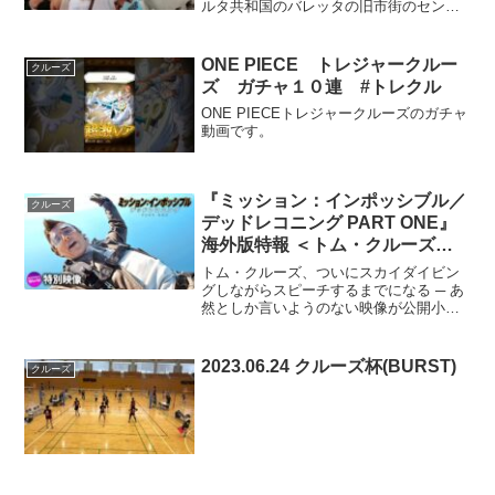
ルタ共和国のバレッタの旧市街のセント
ジョージ広場を歩いています
ONE PIECE トレジャークルー
クルーズ
ズ ガチャ１０連 #トレクル
ONE PIECEトレジャークルーズのガチャ
動画です。
『ミッション：インポッシブル／
クルーズ
デッドレコニング PART ONE』
海外版特報 ＜トム・クルーズ、
とんでもない形で『トップガン
トム・クルーズ、ついにスカイダイビン
マーヴェリック』ファンへの謝辞
グしながらスピーチするまでになる ─ あ
然としか言いようのない映像が公開小型
を話している＞
飛行機に身を乗り出して落下しながら映
画の紹介をしていたトム・クルーズが、
今度はスカイダイビングをしながらカメ
2023.06.24 クルーズ杯(BURST)
クルーズ
ラに向かって語るまで...