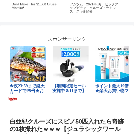
カフ
Don’t Make This $1,600 Cruise
ツムツム 2021年8月 ピックア
【ト
#
Mistake!
ップガチャ クルーズ・ラミレ
10
#東
ス スキル紹介
ワン
ガシ
女性
スポンサーリンク
白亜紀クルーズにスピノ50匹入れたら奇跡
の1枚撮れたｗｗｗ【ジュラシックワール