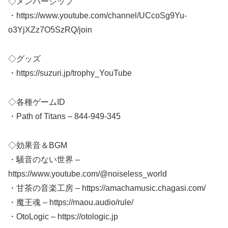
◇メンバーシップ
・https://www.youtube.com/channel/UCcoSg9Yu-
o3YjXZz7O5SzRQ/join
◇グッズ
・https://suzuri.jp/trophy_YouTube
◇各種ゲームID
・Path of Titans – 844-949-345
◇効果音＆BGM
・騒音のない世界 –
https://www.youtube.com/@noiseless_world
・甘茶の音楽工房 – https://amachamusic.chagasi.com/
・魔王魂 – https://maou.audio/rule/
・OtoLogic – https://otologic.jp