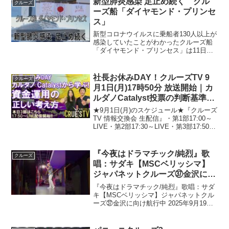
新型肺炎感染 足止め続く クル
クルーズ
ーズ船「ダイヤモンド・プリンセ
ス」
新型コロナウイルスに乗船者130人以上が
感染していたことがわかったクルーズ船
「ダイヤモンド・プリンセス」は11日も
終日、乗船者の足止めが続いた。 クル
ーズ船では10日に新たに65人の乗船者が
ウイルス検査で陽性反応となり、9日まで
社長お休みDAY！クルーズTV 9
クルーズ
に感染が判明...
月1日(月)17時50分 放送開始｜カ
ルダノCatalyst投票の判断基準！
怪しい提案を見抜く目・予算の妥
★9月1日(月)のスケジュール★『クルーズ
当性・成果の測定・慎重な投票姿
TV 情報交換会 生配信』・第1部17:00～
LIVE・第2部17:30～LIVE・第3部17:50～
勢を学ぶ！
LIVE・第4部18:10～LIVE--------------
bitFlyer 招待 URL ...
『今夜はドラマチック/純烈』歌
クルーズ
唱：サダキ【MSCベリッシマ】
ジャパネットクルーズ㊲金沢に向
け航行中 2025年9月19日(金)
『今夜はドラマチック/純烈』歌唱：サダ
キ【MSCベリッシマ】ジャパネットクル
ーズ㊲金沢に向け航行中 2025年9月19日
(金)カラオケBAR第2部では22:12から歌わ
せていただきました。カラオケ『今夜は
ドラマチック/純烈』歌唱：サダキ#今...