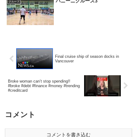
パニーニクルーズ3
クルーズ
Final cruise ship of season docks in
Vancouver
Broke woman can’t stop spending!!
#broke #debt #finance #money #trending
#creditcard
コメント
コメントを書き込む