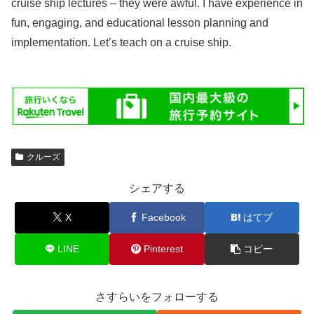
cruise ship lectures – they were awful. I have experience in
fun, engaging, and educational lesson planning and
implementation. Let’s teach on a cruise ship.
クルーズ
シェアする
X
Facebook
はてブ
LINE
Pinterest
コピー
さすらいをフォローする