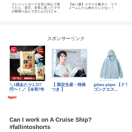
限
クレジットカードを切り刻んで捨
【あつ森】≪マイル稼ぎ≫ リフ
マ
てたら、翌日、非常に怒ったママ
ォームしたら終わりじゃない！
す
が怒鳴り込んできたんだけどｗｗ
#s
ｗｗ
スポンサーリンク
Can I work on A Cruise Ship?
#fallintoshorts