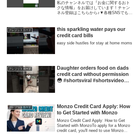
私のチャンネルでは『お金に関するおト
クな情報』をお届けしています！チャン
ネル登録はこちらから♪▼各種SNSでも情
報発信中▼🌟X(旧Twitter)✓タイムリーな
最新情報をキャッチできます🌟
TikTok✓YouTubeでは流さないようなお
this sparkling water pays our
クレジットカード
得情...
credit card bills
easy side hustles for stay at home moms
Daughter orders food on dads
クレジットカード
credit card without permission
😳 #shortsviral #shortsvideo
#dadlife
Monzo Credit Card Apply: How
クレジットカード
to Get Started with Monzo
Monzo Credit Card Apply: How to Get
Started with MonzoTo apply for a Monzo
credit card, you'll need to use Monzo
Flex, w...