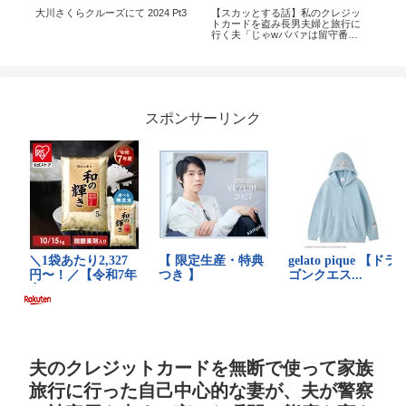
タ
大川さくらクルーズにて 2024 Pt3
【スカッとする話】私のクレジッ
ト
トカードを盗み長男夫婦と旅行に
ス
行く夫「じゃwババァは留守番頼
んだぞw」私「そのカード〇〇だ
よ…」夫「は？」結
スポンサーリンク
夫のクレジットカードを無断で使って家族
旅行に行った自己中心的な妻が、夫が警察