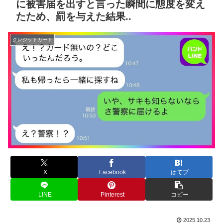
に被害届を出すと言った瞬間に態度を変え
たため、罰を与えた結果..
クレジットカード
X
Facebook
はてブ
LINE
Pinterest
コピー
2025.10.23