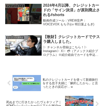
2024年4月以降、クレジットカー
クレジットカード
ドの「サイン決済」が原則廃止さ
れる#shorts
動画作成ツール：VREW音声：
VOICEVOX:もち子(cv 明日葉よもぎ)
【散財】クレジットカードでテス
クレジットカード
ラ購入しました。
▷ チャンネル登録はこちら！▷
Instagram▷ X▷ 💳（アメックス紹介プ
ログラム）※紹介経由でカードを申込し
た場合、入会特典を受け取りいただけま
す▷ Mailinfo@dill.co.jp※お仕事のお問い
合わせはこちらまで-----...
私のクレジットカードを使って新婚旅行
をする息子夫婦に「解約したから」と言
ったときの反応が…ｗ
死ぬまでに行きたかったヴェネツィア｜
ADHDバックパッカーのリアルな旅Vlog