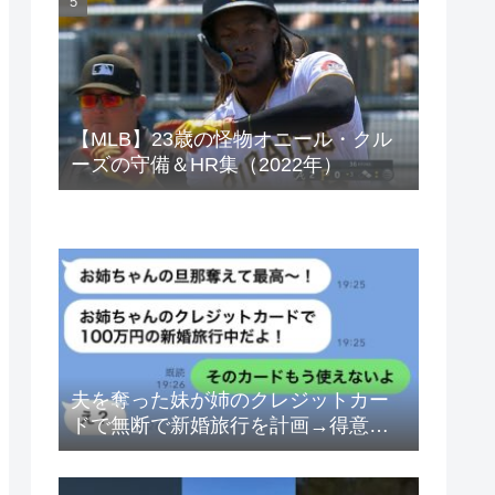
ベトナムドン イラクディナール
【MLB】23歳の怪物オニール・クル
ーズの守備＆HR集（2022年）
夫を奪った妹が姉のクレジットカー
ドで無断で新婚旅行を計画→得意げ
な妹に「カードは解約したから」と
伝えた時の反応が…ｗ