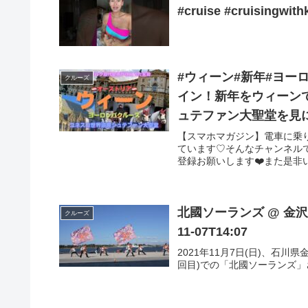
#cruise #cruisingwith
#ウィーン#新年#ヨー
クルーズ
イン！新年をウィーン
ュテファン大聖堂を見
【スマホマガジン】電車に乗
ています♡そんなチャンネルで
登録お願いします❤️また是非い
北國ソーランズ @ 金沢港
クルーズ
11-07T14:07
2021年11月7日(日)、石
回目)での「北國ソーランズ」