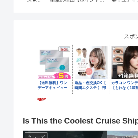
サイパン→グアム
ストクラス、The
Suite！サンフランシ
コ→東京(羽田)
スポ
Is This the Coolest Cruise Shi
クルーズ