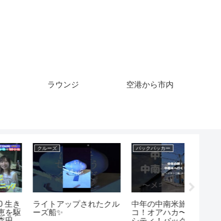
ラウンジ
空港から市内
バックパッカー
クレジットカード
クレジット
中年の中南米旅！メキシ
酒を飲む #music #song
【Kak
コ！オアハカ〜メキシコ
#pop #lyrics #cover #ク
カード
シティ！バックパッカー
レジットカード #ラーメ
を照合