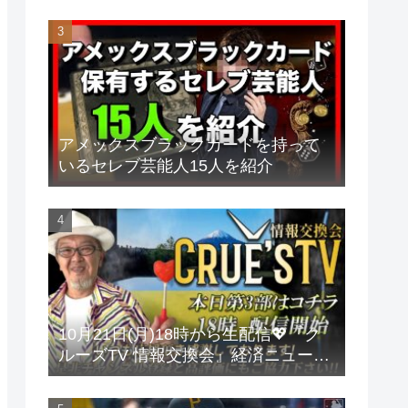
アメックスブラックカードを持って
いるセレブ芸能人15人を紹介
10月21日(月)18時から生配信💖『ク
ルーズTV 情報交換会』経済ニュース
投資 株式市場 新NISA 投資信託 仮想
通貨 ビットコイン 不動産投資 為替