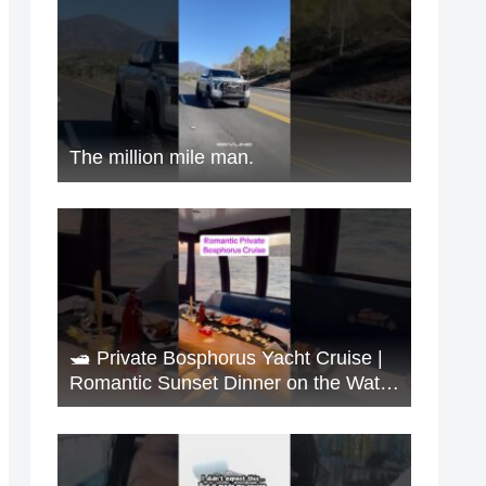
The million mile man.
🛥️ Private Bosphorus Yacht Cruise |
Romantic Sunset Dinner on the Water
🇹🇷✨