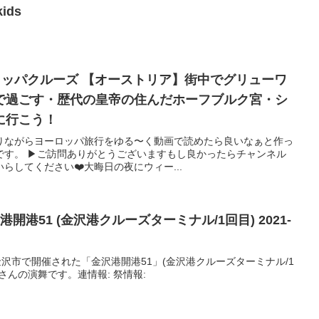
kids
ロッパクルーズ 【オーストリア】街中でグリューワ
で過ごす・歴代の皇帝の住んだホーフブルク宮・シ
に行こう！
りながらヨーロッパ旅行をゆる〜く動画で読めたら良いなぁと作っ
す。 ▶︎ご訪問ありがとうございますもし良かったらチャンネル
らしてください❤️大晦日の夜にウィー...
開港51 (金沢港クルーズターミナル/1回目) 2021-
川県金沢市で開催された「金沢港開港51」(金沢港クルーズターミナル/1
さんの演舞です。連情報: 祭情報: