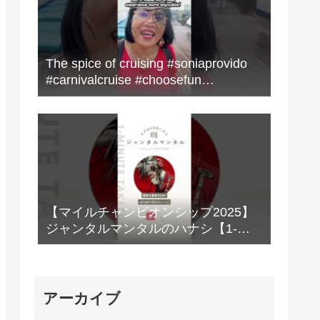
The spice of cruising #soniaprovido
#carnivalcruise #choosefun
#adventure #cruise #fun
【マイルチャンピオンシップ2025】
ジャンタルマンタルのハナシ【1-
MINUTE】#競馬
アーカイブ