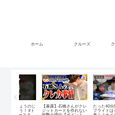
ホーム
クルーズ
ク
マイル
マイル
んがクレ
たった40分間の離島間
【実質13,750マイルで
作れない
フライトは０マイル発
乗！】36歳バースデー
イントタ
券！ユナイテッド航空
フライトはANA ファ