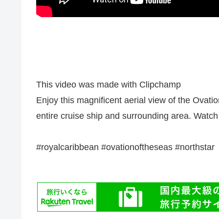
This video was made with Clipchamp
Enjoy this magnificent aerial view of the Ovat
entire cruise ship and surrounding area. Watch
#royalcaribbean #ovationoftheseas #northstar