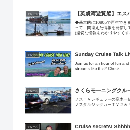
【英虞湾遊覧船】エス
クルーズ
◆基本的に1080pで再生で
って、間違えた情報を発信し
(適切な情報をわかりやすくする
Sunday Cruise Talk Liv
クルーズ
Join us for an hour of fun and
streams like this? Check ...
さくらモーニングクルーズ 
クルーズ
ノスＴＶレギュラーの高木一
ノスタルジックカーＴＶ２＆
Cruise secrets! Shhh
クルーズ