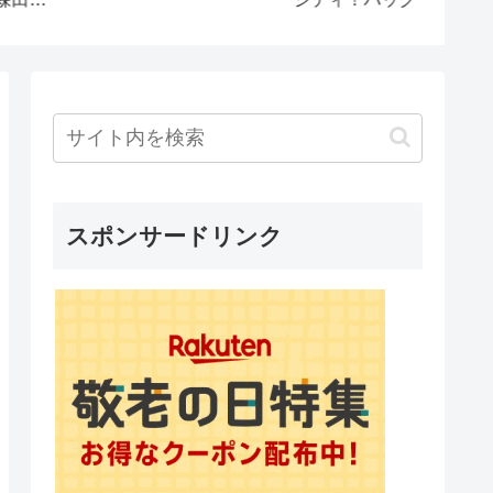
旅！
ン #大阪美食
#japanesefood #大阪屋
スポンサードリンク