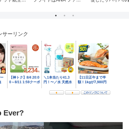
テクニック 芸能情報バ
ス
ラエティー番組 アイド
ル ショートカット部 高
宮茜 天野和菓子 森田武
博 タレント ユーチュー
バー
ンサーリンク
p Ever?