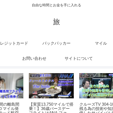
自由な時間とお金を手に入れる
旅
レジットカード
バックパッカー
マイル
お問い合わせ
サイトについて
クルーズ
クルーズ
搭
クルーズTV 304-10 生き
ライトアップされたクル
残る為の技術や知恵を駆
ーズ船✨
ー
使したサバイバル森田の