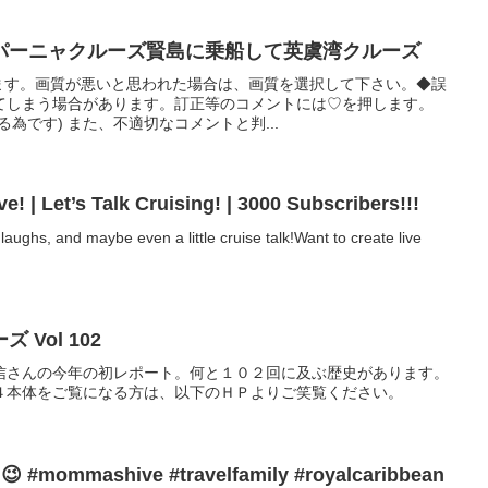
パーニャクルーズ賢島に乗船して英虞湾クルーズ
きます。画質が悪いと思われた場合は、画質を選択して下さい。◆誤
てしまう場合があります。訂正等のコメントには♡を押します。
為です) また、不適切なコメントと判...
e! | Let’s Talk Cruising! | 3000 Subscribers!!!
 laughs, and maybe even a little cruise talk!Want to create live
Vol 102
信さんの今年の初レポート。何と１０２回に及ぶ歴史があります。
４本体をご覧になる方は、以下のＨＰよりご笑覧ください。
h😉 #mommashive #travelfamily #royalcaribbean