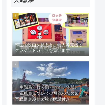
人気記事
韓国で映画を見よう！無人券売機で
クレジットカードを買います
軍艦島クルーズ船 解説付き