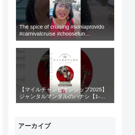
The spice of cruising #soniaprovido
#carnivalcruise #choosefun
#adventure #cruise #fun
【マイルチャンピオンシップ2025】
ジャンタルマンタルのハナシ【1-
MINUTE】#競馬
アーカイブ