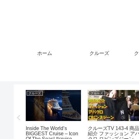
ホーム
クルーズ
ク
クルーズ
クルーズ
mistaフ
Inside The World’s
クルーズTV 143-4 商
no
BIGGEST Cruise – Icon
紹介 ファッション ア
クパッカー
Of The Seas! #cruise
クロ ロビンズジーン 