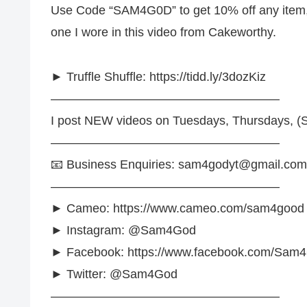
Use Code “SAM4G0D” to get 10% off any item, inc
one I wore in this video from Cakeworthy.
► Truffle Shuffle: https://tidd.ly/3dozKiz
——————————————————–
I post NEW videos on Tuesdays, Thursdays, 
——————————————————–
📧 Business Enquiries: sam4godyt@gmail.com
——————————————————–
► Cameo: https://www.cameo.com/sam4good (p
► Instagram: @Sam4God
► Facebook: https://www.facebook.com/Sam
► Twitter: @Sam4God
——————————————————–