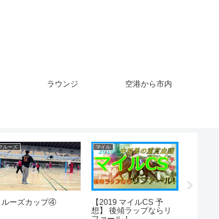
ラウンジ
空港から市内
クルーズ
マイル
マイル
クルーズカップ④
【2019 マイルCS 予
【ウマ
想】 後傾ラップならリ
け！チ
ファール！
マイル