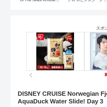
#ytshorts #shorts #viral
能情報バラエティー番
はらみか 金田ゆうな 
くらまり なみ 藤本宏 
田武博 タレント アイ
ル モデル 女優 俳優
スポ
DISNEY CRUISE Norwegian Fj
AquaDuck Water Slide! Day 3