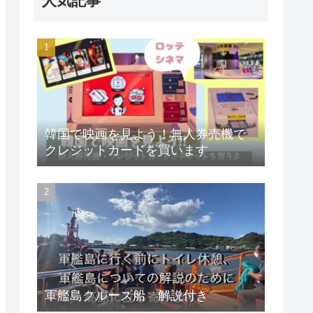
人気記事
韓国で映画を見よう！無人券売機で
クレジットカードを買います
軍艦島クルーズ船 解説付き