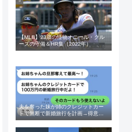
ベトナムドン イラクディナール
【MLB】23歳の怪物オニール・クル
ーズの守備＆HR集（2022年）
夫を奪った妹が姉のクレジットカー
ドで無断で新婚旅行を計画→得意げ
な妹に「カードは解約したから」と
伝えた時の反応が…ｗ