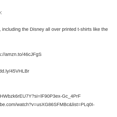
e:
luding the Disney all over printed t-shirts like the
://amzn.to/46cJFgS
idd.ly/45VHLBr
u.be/HWbzk6rEU7Y?si=lF90P3ex-Gc_4PrF
utube.com/watch?v=usXG86SFMBc&list=PLq0I-