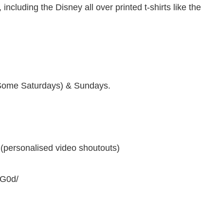
luding the Disney all over printed t-shirts like the
(Some Saturdays) & Sundays.
ersonalised video shoutouts)
4G0d/