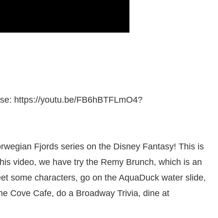
ise: https://youtu.be/FB6hBTFLmO4?
wegian Fjords series on the Disney Fantasy! This is
this video, we have try the Remy Brunch, which is an
meet some characters, go on the AquaDuck water slide,
the Cove Cafe, do a Broadway Trivia, dine at