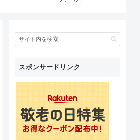
ブラ杯
グラン
マ娘プ
スポンサードリンク