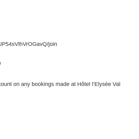
pUP54sVlhVrOGavQ/join
/
nt on any bookings made at Hôtel l’Elysée Val