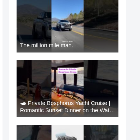
The million mile man.
🛥️ Private Bosphorus Yacht Cruise |
Romantic Sunset Dinner on the Water
🇹🇷✨