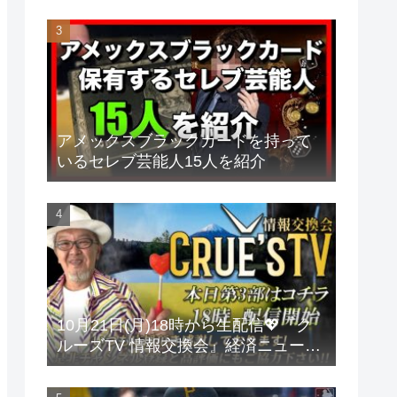
アメックスブラックカードを持って
いるセレブ芸能人15人を紹介
10月21日(月)18時から生配信💖『ク
ルーズTV 情報交換会』経済ニュース
投資 株式市場 新NISA 投資信託 仮想
通貨 ビットコイン 不動産投資 為替