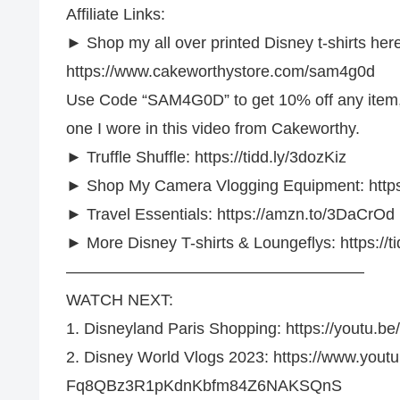
Affiliate Links:
► Shop my all over printed Disney t-shirts her
https://www.cakeworthystore.com/sam4g0d
Use Code “SAM4G0D” to get 10% off any item, inc
one I wore in this video from Cakeworthy.
► Truffle Shuffle: https://tidd.ly/3dozKiz
► Shop My Camera Vlogging Equipment: https
► Travel Essentials: https://amzn.to/3DaCrOd
► More Disney T-shirts & Loungeflys: https://t
——————————————————–
WATCH NEXT:
1. Disneyland Paris Shopping: https://yout
2. Disney World Vlogs 2023: https://www.yo
Fq8QBz3R1pKdnKbfm84Z6NAKSQnS