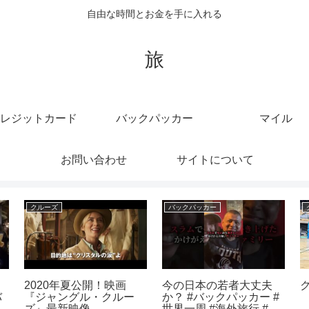
自由な時間とお金を手に入れる
旅
レジットカード
バックパッカー
マイル
お問い合わせ
サイトについて
クルーズ
バックパッカー
品
2020年夏公開！映画
今の日本の若者大丈夫
バ
『ジャングル・クルー
か？ #バックパッカー #
芸
ズ』最新映像
世界一周 #海外旅行 #ひ