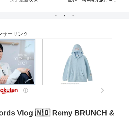
組
とり旅 #日本一周 #ワー
さ
ホリ #日本経済
森
ド
ンサーリンク
ords Vlog 🇳🇴 Remy BRUNCH &