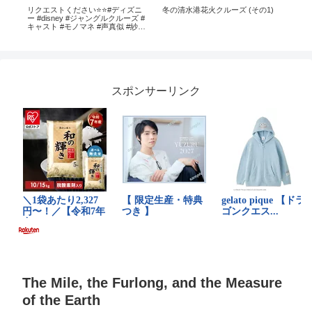
の楽
リクエストください⭐️⭐️#ディズニ
冬の清水港花火クルーズ (その1)
Crui
地
ー #disney #ジャングルクルーズ #
キャスト #モノマネ #声真似 #紗耶
華 #shorts
スポンサーリンク
The Mile, the Furlong, and the Measure
of the Earth