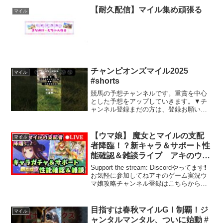
た。「最も忠実な映画化」とスティーヴ
【耐久配信】マイル集め頑張る
マイル
ン・キングが語った理由が、...
チャンピオンズマイル2025
マイル
#shorts
競馬の予想チャンネルです。重賞を中心
とした予想をアップしていきます。▼チ
ャンネル登録まだの方は、登録お願いし
ます😁#競馬#競馬予想#チャンピオンズマ
イル#
【ウマ娘】 魔女とマイルの支配
マイル
者降臨！？新キャラ＆サポート性
能確認＆雑談ライブ アキのウマ
娘育成ライブ
Support the stream: Discordやってます❗️
お気軽に参加してねアキのゲーム実況ウ
マ娘攻略チャンネル登録はこちらから配
信のルール誹謗、中傷、暴言、過度な煽
り、リスナー同士のトラブル、また他の
配信者の宣伝や当チャンネルを...
目指すは春秋マイルGⅠ制覇！ジ
マイル
ャンタルマンタル、ついに始動 #