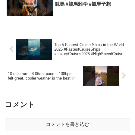
競馬 #競馬雑学 #競馬予想
Top 5 Fastest Cruise Ships in the World
2025 #FastestCruiseShips
#LuxuryCruises2025 #HighSpeedCruise
10 mile run – 8:06/mi pace – 138bpm –
felt great, cooler weather is the best ✅
コメント
コメントを書き込む