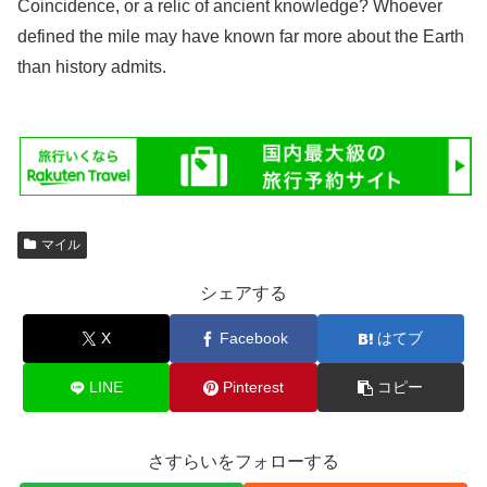
Coincidence, or a relic of ancient knowledge? Whoever
defined the mile may have known far more about the Earth
than history admits.
マイル
シェアする
X
Facebook
はてブ
LINE
Pinterest
コピー
さすらいをフォローする