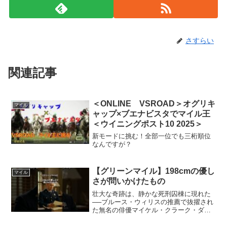
さすらい
関連記事
＜ONLINE VSROAD＞オグリキ
マイル
ャップ×ブエナビスタでマイル王
＜ウイニングポスト10 2025＞
新モードに挑む！全部一位でも三桁順位
なんですが？
【グリーンマイル】198cmの優し
マイル
さが問いかけたもの
壮大な奇跡は、静かな死刑囚棟に現れた
──ブルース・ウィリスの推薦で抜擢され
た無名の俳優マイケル・クラーク・ダン
カン。リアルに再現された刑務所の中
で、命と向き合う壮絶な演技が生まれ