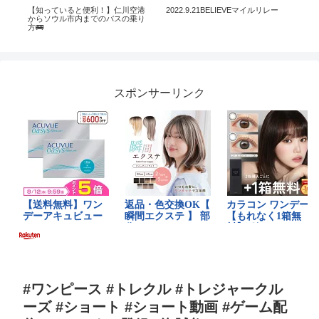
24
【知っていると便利！】仁川空港
2022.9.21BELIEVEマイルリレー
豚丼
。
からソウル市内までのバスの乗り
カー
方🚌
#ja
肉 
スポンサーリンク
#ワンピース #トレクル #トレジャークル
ーズ #ショート #ショート動画 #ゲーム配