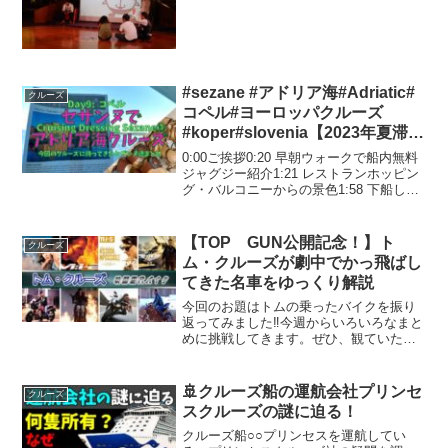
#sezane #アドリア海#Adriatic#
クルーズ
コペル#ヨーロッパクルーズ
#koper#slovenia【2023年夏滞在
中のスロベニアから♡】ベネチア
0:00ご挨拶0:20 早朝ウォークで船内無料
の影響が色濃く残る街♡船内セザ
ジャグジー紹介1:21 レストランホッピン
グ・バルコニーからの景色1:58 下船して
ンヌコーデまとめ♡
散策ツアー開始5:45 クルーズ中のセザン
ヌコーデ・アイテム紹介10:09 ENDINGア
メリカ在住50代主婦...
【TOP GUN公開記念！】ト
クルーズ
ム・クルーズが劇中でかっ飛ばし
てきた名車をゆっくり解説
今回のお題はトムの乗ったバイクを振り
返ってみました‼今週からいろいろなまと
めに挑戦してきます。ぜひ、観ていただ
けたら嬉しいです。ご視聴ありがとうご
ざいます。バイクの思い出や動画に対す
るコメント待っています！面白い懐かし
🚢クルーズ船の運航会社プリンセ
クルーズ
いと思ったら、いいね👍...
スクルーズの謎に迫る！
クルーズ船○○プリンセスを運航してい