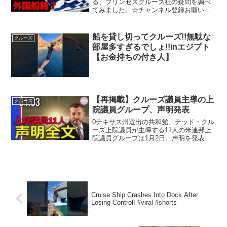
る、プリンセスクルーズ社の疑問を調べ
てみました。☆チャンネル登録お願いし
ます！☆いつも、ご視聴ありがとうござ
います！ぜひ、この動画に関する、ご意
見やご感想をお待ちしております。くれ
船を貸し切ってクルーズ!!無駄な
クルーズ
ぐれも、YouTubeポ...
部屋多すぎるでしょ!!inエジプト
【お金持ちの付き人】
【再掲載】クルーズ議員主導の上
クルーズ
院議員グループ、声明発表
0テキサス州選出の共和党、テッド・クル
ーズ上院議員が主導する11人の米連邦上
院議員グループは1月2日、声明を発表
し、6日の上下両院合同会議で、選挙不正
のある州のバイデン候補への選挙人票に
異議を唱え、10日以内の緊急調査の実施
を求めました。 ...
Cruise Ship Crashes Into Dock After
Losing Control! #viral #shorts