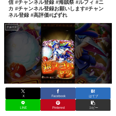
信 #チャンネル登録 #海賊祭 #ルフィ #ニ
カ #チャンネル登録お願いします#チャン
ネル登録 #高評価#ばずれ
クルーズ
X
Facebook
はてブ
LINE
Pinterest
コピー