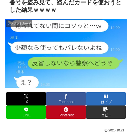
番号を盗み見て、盗んだカードを使おうと
した結果ｗｗｗｗ
クレジットカード
X
Facebook
はてブ
LINE
Pinterest
コピー
2025.10.21