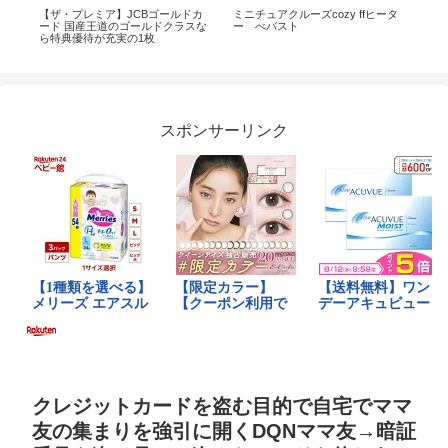
を
【ザ・プレミア】JCBゴールドカ
ミニチュアクルーズcozy ffヒータ
ク
？
ード 国産王道のゴールドクラスな
ー べバスト
が
ら特典優待が充実の1枚
るD
し
結
スポンサーリンク
クレジットカードを盗む目的で自宅でママ
友の集まりを強引に開くDQNママ友→暗証