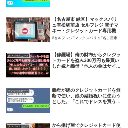
が、非常識な姑に真実を告げた時
の反応は面白かった。
【名古屋市 緑区】マックスバリ
クレジットカード
ュ有松駅前店 セルフレジ 電子マ
ネー・クレジットカード専用機
（WAON POINT ＆ Visaタッチ決
#セルフレジ#マックスバリュ#名古屋市
済で支払い）
【修羅場】俺の財布からクレジッ
クレジットカード
トカードを盗み300万円も爆買い
した嫁と義母「他人の金はサイコ
～！」俺「名義、確認したか？」
嫁「え？？」→アホな連中は顔面
蒼白に…ｗ
義母が嫁のクレジットカードを無
クレジットカード
断で使い、娘の結婚祝いに使おう
とした。「これでドレスを買うよ
w」と言ったところ、嫁が義母に
事実を伝えた時の反応が面白い。
から揚げ屋でクレジットカード使
クレジットカード