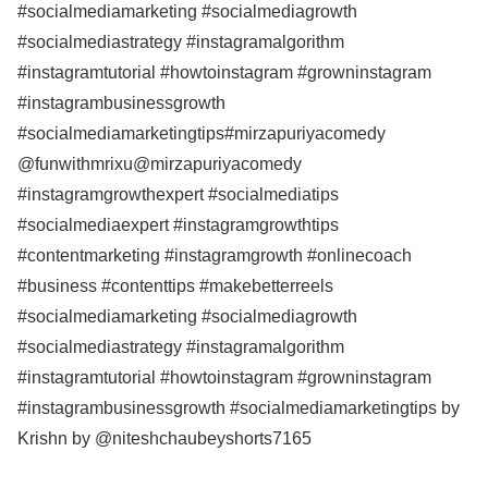
#socialmediamarketing #socialmediagrowth
#socialmediastrategy #instagramalgorithm
#instagramtutorial #howtoinstagram #growninstagram
#instagrambusinessgrowth
#socialmediamarketingtips#mirzapuriyacomedy
‪@funwithmrixu@mirzapuriyacomedy
#instagramgrowthexpert #socialmediatips
#socialmediaexpert #instagramgrowthtips
#contentmarketing #instagramgrowth #onlinecoach
#business #contenttips #makebetterreels
#socialmediamarketing #socialmediagrowth
#socialmediastrategy #instagramalgorithm
#instagramtutorial #howtoinstagram #growninstagram
#instagrambusinessgrowth #socialmediamarketingtips by
Krishn by ‪@niteshchaubeyshorts7165