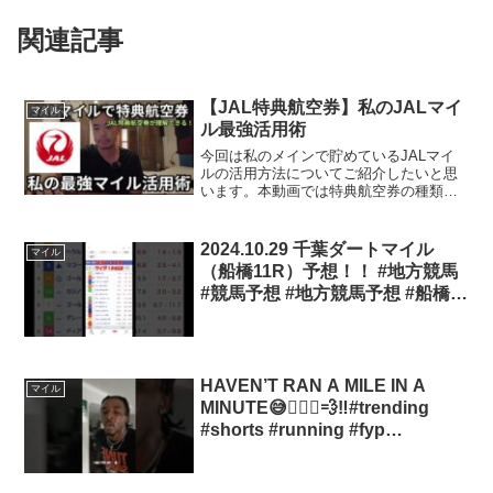
関連記事
【JAL特典航空券】私のJALマイ
マイル
ル最強活用術
今回は私のメインで貯めているJALマイ
ルの活用方法についてご紹介したいと思
います。本動画では特典航空券の種類を
羅列して紹介し、実際に私がどのように
活用しているのかについても踏み込んで
ご紹介したく思います。是非ご覧くださ
2024.10.29 千葉ダートマイル
マイル
い。#クレジットカード...
（船橋11R）予想！！ #地方競馬
#競馬予想 #地方競馬予想 #船橋競
馬
HAVEN’T RAN A MILE IN A
マイル
MINUTE😅🏃🏾‍♂️💨‼️#trending
#shorts #running #fyp
#youtubeshorts