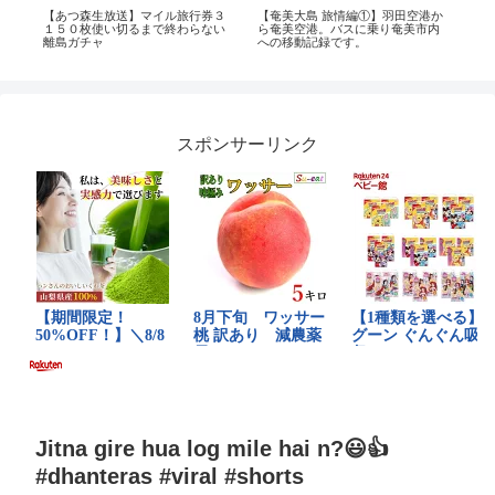
ルチ
【あつ森生放送】マイル旅行券３
【奄美大島 旅情編①】羽田空港か
【
馬
１５０枚使い切るまで終わらない
ら奄美空港。バスに乗り奄美市内
なな
離島ガチャ
への移動記録です。
～
スポンサーリンク
Jitna gire hua log mile hai n?😃👍
#dhanteras #viral #shorts