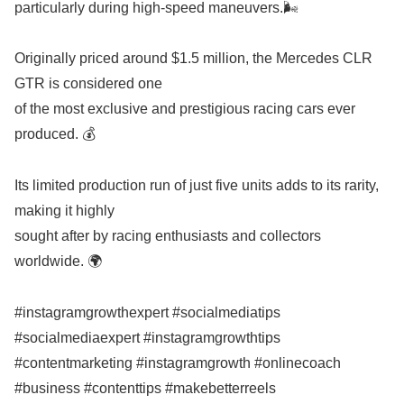
particularly during high-speed maneuvers.🌬
Originally priced around $1.5 million, the Mercedes CLR
GTR is considered one
of the most exclusive and prestigious racing cars ever
produced. 💰
Its limited production run of just five units adds to its rarity,
making it highly
sought after by racing enthusiasts and collectors
worldwide. 🌍
#instagramgrowthexpert #socialmediatips
#socialmediaexpert #instagramgrowthtips
#contentmarketing #instagramgrowth #onlinecoach
#business #contenttips #makebetterreels