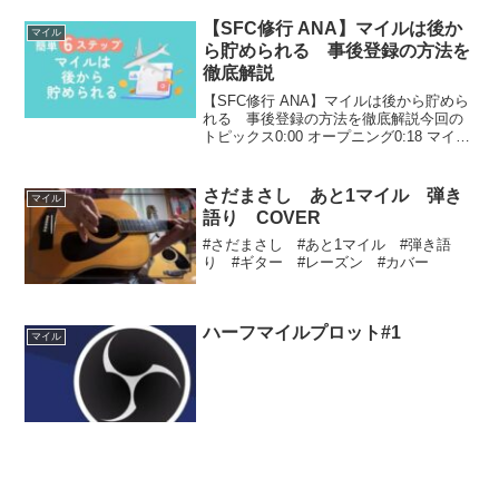
【SFC修行 ANA】マイルは後か
マイル
ら貯められる 事後登録の方法を
徹底解説
【SFC修行 ANA】マイルは後から貯めら
れる 事後登録の方法を徹底解説今回の
トピックス0:00 オープニング0:18 マイル
を後から貯める条件2:36 マイル事後登録
方法4:10 マイル事後登録の注意点
❀❀❀❀【大人のアソビバ】 年間スケ...
さだまさし あと1マイル 弾き
マイル
語り COVER
#さだまさし #あと1マイル #弾き語
り #ギター #レーズン #カバー
ハーフマイルプロット#1
マイル