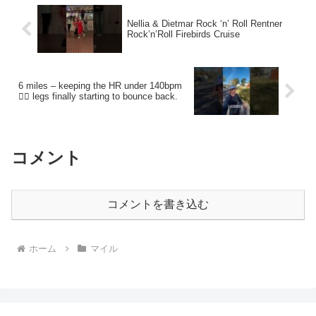
Nellia & Dietmar Rock ‘n’ Roll Rentner
Rock’n’Roll Firebirds Cruise
6 miles – keeping the HR under 140bpm
🏃‍♂️ legs finally starting to bounce back.
コメント
コメントを書き込む
ホーム
マイル