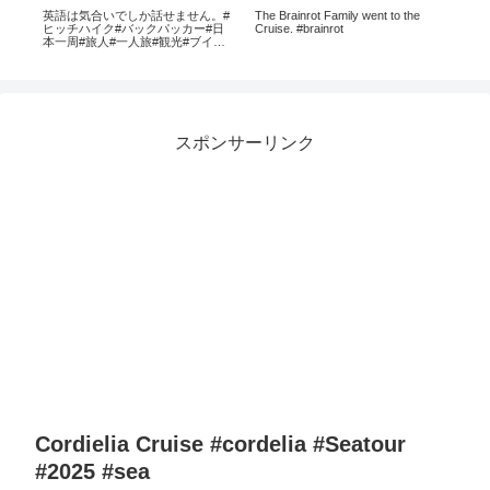
し
英語は気合いでしか話せません。#
The Brainrot Family went to the
【ク
-
ヒッチハイク#バックパッカー#日
Cruise. #brainrot
預金
本一周#旅人#一人旅#観光#ブイロ
めな
グ#vlog#英語#english #log#veiws
#s
スポンサーリンク
Cordielia Cruise #cordelia #Seatour
#2025 #sea