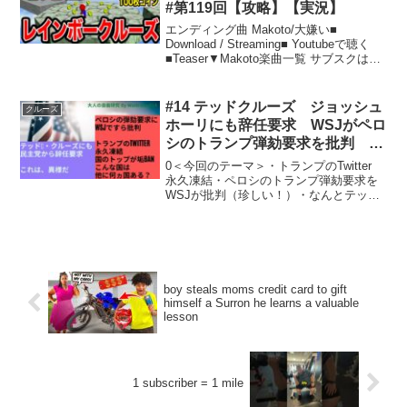
#第119回【攻略】【実況】
エンディング曲 Makoto/大嫌い■
Download / Streaming■ Youtubeで聴く
■Teaser▼Makoto楽曲一覧 サブスクはこ
ちら▼Makoto SUZURI Officialショップ
はこちら▼Music Vid...
#14 テッドクルーズ ジョッシュ
クルーズ
ホーリにも辞任要求 WSJがペロ
シのトランプ弾劾要求を批判 ト
ランプのTwitter永久垢凍結
0＜今回のテーマ＞・トランプのTwitter
永久凍結・ペロシのトランプ弾劾要求を
WSJが批判（珍しい！）・なんとテッド
クルーズ、ジョッシュホーリも、民主党
から辞任要求#テッドクルーズ #ペロシ
#WSJ #トランプ弾劾
boy steals moms credit card to gift
himself a Surron he learns a valuable
lesson
1 subscriber = 1 mile