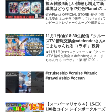
(ハワイなど)で海洋散骨を...
握＆雑談!!新しい情報も増えて新
環境はどうなる!?虹色Planet のワ
ンピーストレジャークルーズまっ
虹色Planet OFFICIAL STORE↑配信で流
たり生配信#400【トレクル
れる楽曲はコチラで販売しております♪ワ
ンピーストレジャークルーズや最新＆レ
OPTC】
トロゲーム等、色々やります！たまに歌
うかもしれません♪トレジャークルーズに
関する悩み等ありましたら、ぜひコメ
11月1日(金)18:30生配信『クルー
クルーズ
ン...
ズTV 情報交換会×defenderさん×
こまちゃんねる コラボ 』投資 株
式市場 投資信託 仮想通貨 ビット
★11月1日(金)のスケジュール★『クルー
コイン 不動産投資 為替情報 世界
ズTV 情報交換会 × defenderさん × こま
ちゃんねる コラボ』・第1部17:00～
情勢
LIVE・第2部17:30～LIVE・第3部18:00～
LIVE(クルーズTV defenderさんコラ...
#cruiseship #cruise #titanic
クルーズ
#travel #ship #ocean
【スーパーマリオ６４】15-EX
クルーズ
100枚コイン レインボークルーズ