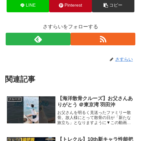
LINE
Pinterest
コピー
さすらいをフォローする
さすらい
関連記事
【海洋散骨クルーズ】お父さんあ
クルーズ
りがとう ＠東京湾 羽田沖
お父さんを明るく見送ったファミリー散
骨。故人様にとって散骨の日が「新たな
旅立ち」となりますように▼この動画の
散骨実績ブログ（詳細）はこちらから
【海洋記念葬®シーセレモニー】東京、
横浜、相模湾をはじめ全国、そして海外
【トレクル】10th新キャラ性能把
クルーズ