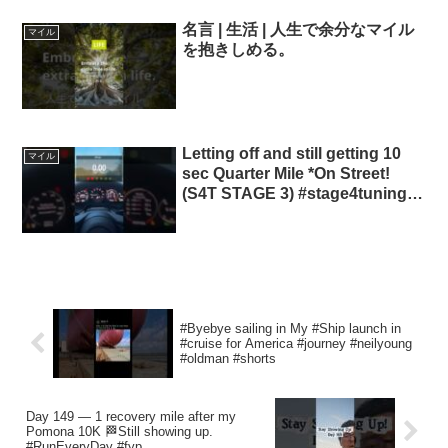
名言 | 生活 | 人生で余分なマイル
マイル
を抱きしめる。
Letting off and still getting 10
マイル
sec Quarter Mile *On Street!
(S4T STAGE 3) #stage4tuning
#porsche
#Byebye sailing in My #Ship launch in
#cruise for America #journey #neilyoung
#oldman #shorts
Day 149 — 1 recovery mile after my
Pomona 10K 🏁Still showing up.
#RunEveryDay #fyp