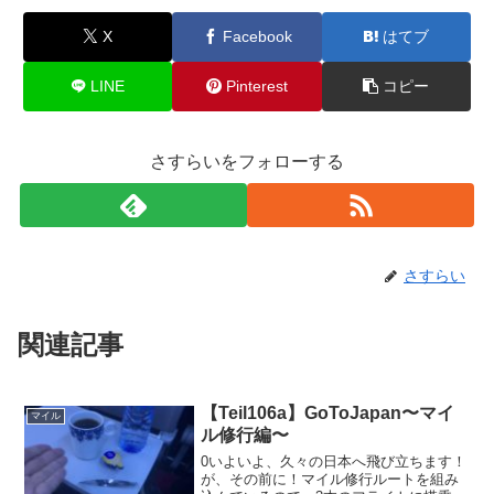
X
Facebook
はてブ
LINE
Pinterest
コピー
さすらいをフォローする
さすらい
関連記事
【Teil106a】GoToJapan〜マイ
マイル
ル修行編〜
0いよいよ、久々の日本へ飛び立ちます！
が、その前に！マイル修行ルートを組み