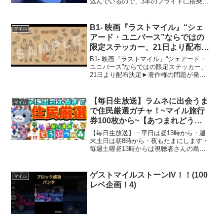
込んでいるので、3本のフライトに搭乗し
ます(^^)動画内で申し上げている、日本渡
航の際に必要なインターネット上で登録
しなければならないものの正体は…↓こち
B1- 映画『ラストマイル』“シェ
マイル
らです（厚生...
アード・ユニバース”ならではの
限定ステッカー、21日より配布決
定
B1- 映画『ラストマイル』“シェアード・
ユニバース”ならではの限定ステッカー、
21日より配布決定►著作権の問題が発生
した場合はお問い合わせください-ありが
とうございます◄ メール：
moreb.2006@gmail.com ---...
【毎日生放送】ラムネに出会うま
マイル
で住民厳選ガチャ！~マイル旅行
券100枚から~【あつまれどうぶ
つの森】
【毎日生放送】・平日は昼13時から・週
末土日は朝8時から・夜もたまにします・
毎週土曜昼13時からは視聴者さんの島訪
問企画・毎週日曜夜21時からは視聴者参
加型PUBGモバイルカスタムあつ森動画
のリストはこちらあつ森生放送のリスト
ゲストマイルストーンIV！！(100
マイル
はこちら【現在...
レベ企画！4)