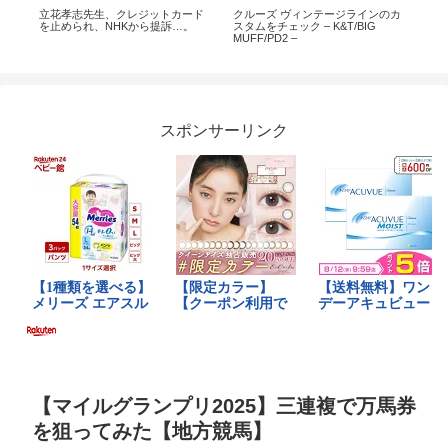
ー・
立花孝志先生、クレジットカード
クルーズ ヴィンテージラインのカ
イ
を止められ、NHKから提訴…。
スタムをチェック – K&T/BIG
ド 
MUFF/PD2 –
#瞑
スポンサーリンク
【マイルグランプリ2025】三連複で万馬券
を狙ってみた【地方競馬】