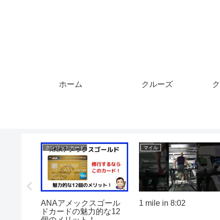
ホーム
クルーズ
ク
マイル
マイル
イルが貯
【#あつ森】全マイルを
ANAよりJALの方が必
カードお
貢ぐレベルでガチ住民厳
マイル数が少ない国際
選！マイルチケット１０
線【有村歩侑（ポウ）