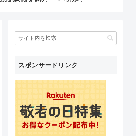
りました【残り182ヶ
ュース 株式市場 新NISA
国】
為替情報 国債 世界情勢
都市伝説 黄金時代 ベト
ナムドン イラクディナ
ール ベーシックインカ
ム
スポンサードリンク