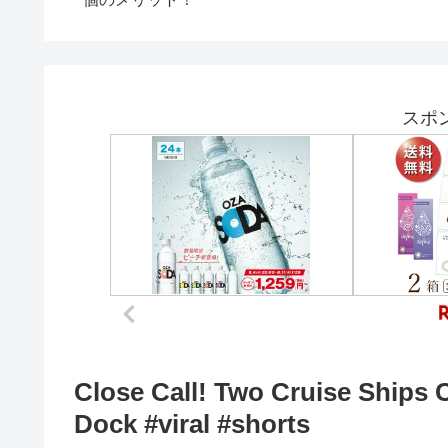
０枚以上を貢ぐ！！ 副
産物でイイの来たら配布
します #あつまれどう
ぶつの森
スポ
Close Call! Two Cruise Ships 
Dock #viral #shorts