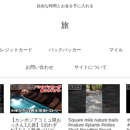
自由な時間とお金を手に入れる
旅
レジットカード
バックパッカー
マイル
お問い合わせ
サイトについて
クルーズ
クレジットカード
要
トム・クルーズ、セスナ
【裏技/最強クレカ】み
路
機にしがみつき命がけス
んな損してない？ #留学
】
タント！映画『ミッショ
#クレジットカード #飛