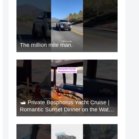
The million mile man.
🛥️ Private Bosphorus Yacht Cruise |
Romantic Sunset Dinner on the Water
🇹🇷✨