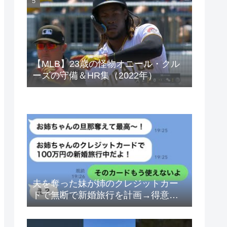
ベトナムドン イラクディナール
【MLB】23歳の怪物オニール・クル
ーズの守備＆HR集（2022年）
夫を奪った妹が姉のクレジットカー
ドで無断で新婚旅行を計画→得意げ
な妹に「カードは解約したから」と
伝えた時の反応が…ｗ