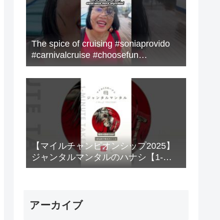
The spice of cruising #soniaprovido
#carnivalcruise #choosefun
#adventure #cruise #fun
【マイルチャンピオンシップ2025】
ジャンタルマンタルのハナシ【1-
MINUTE】#競馬
アーカイブ