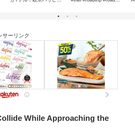
ン:インポッシブル/ファ
行機 #節約 #海外旅行
イナル・レコニング』最
新映像
ンサーリンク
Collide While Approaching the