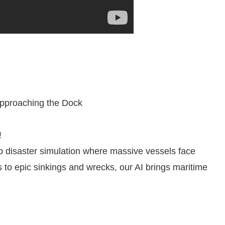
Approaching the Dock
!
hip disaster simulation where massive vessels face
 to epic sinkings and wrecks, our AI brings maritime