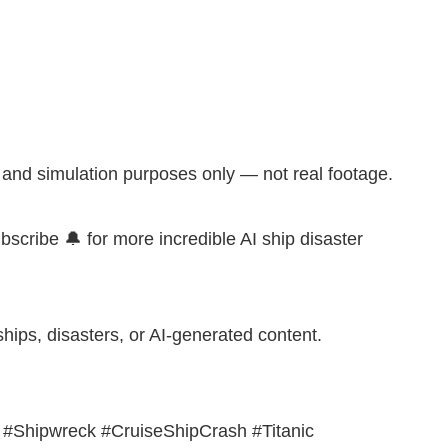
t and simulation purposes only — not real footage.
scribe 🔔 for more incredible AI ship disaster
ships, disasters, or AI-generated content.
 #Shipwreck #CruiseShipCrash #Titanic