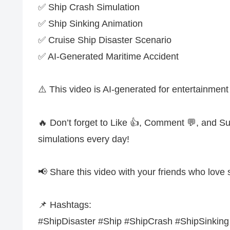
✅ Ship Crash Simulation
✅ Ship Sinking Animation
✅ Cruise Ship Disaster Scenario
✅ AI-Generated Maritime Accident
⚠️ This video is AI-generated for entertainmen
🔥 Don’t forget to Like 👍, Comment 💬, and Sub
simulations every day!
📢 Share this video with your friends who love 
📌 Hashtags:
#ShipDisaster #Ship #ShipCrash #ShipSinking