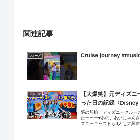
関連記事
Cruise journey #music
クルーズ
【大爆笑】元ディズニ
クルーズ
った日の記録〈Disney 
夢の船旅、ディズニークルー
たーーー♥️あの、あいにゃん
ズニーキャストも3人も大興奮‼