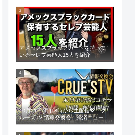
アメックスブラックカードを持って
いるセレブ芸能人15人を紹介
10月21日(月)18時から生配信💖『ク
ルーズTV 情報交換会』経済ニュース
投資 株式市場 新NISA 投資信託 仮想
通貨 ビットコイン 不動産投資 為替