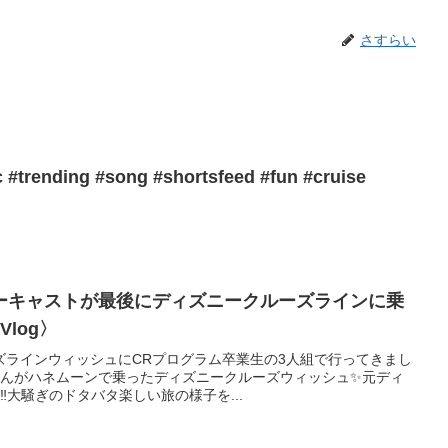
さすらい
 #trending #song #shortsfeed #fun #cruise
ーキャストが最後にディズニークルーズラインに乗
Vlog〉
ズラインウィッシュにCRプログラム卒業生の3人組で行ってきまし
さんがハネムーンで乗ったディズニークルーズウィッシュ✨元ディ
️大騒ぎのドタバタ楽しい旅の様子を...