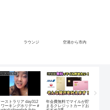
ラウンジ
空港から市内
バックパッカー
クルーズ
クルーズ
バックパッカー気分でガ
3月22日(金)18時00分か
shaky s
ンビアに来たら過酷すぎ
ら生配信💖『クルーズ
#song #
てそれどころじゃなくな
TV 情報交換会』経済ニ
#cruise 