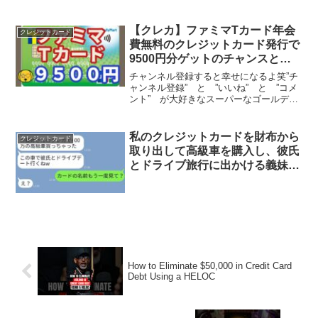
ド」も存在します。カードを保有してい
るだけで特典や優待が受けられるので、
利用機会の少ない方でもお得な体験がで
【クレカ】ファミマTカード年会
クレジットカード
きます。そこで今回は、持...
費無料のクレジットカード発行で
9500円分ゲットのチャンスと利
用でさらにチャンス【超還元】
チャンネル登録すると幸せになるよ笑”チ
ャンネル登録” と ”いいね” と ”コメ
ント” が大好きなスーパーなゴールデン
レトリバーです。
************************************************
*****...
私のクレジットカードを財布から
クレジットカード
取り出して高級車を購入し、彼氏
とドライブ旅行に出かける義妹。
「400万円で買えたよw」と言っ
ている→勘違いしている義妹に真
実を教えた時の反応www
How to Eliminate $50,000 in Credit Card
Debt Using a HELOC