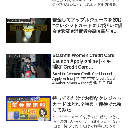
金化を疑われた？【原因と対処方法を解
説します】
借金してアップルジュースを飲む
クレジットカード
#クレジットカード #リボ払い #借
金 #返済 #消費者金融 #賞与 #ブ
ラックリスト #債務整理
Stashfin Women Credit Card
クレジットカード
Launch Apply online | आ गया
महिला Credit Card
#liveboundless #short
Stashfin Women Credit Card Launch
Apply online | आ गया महिला Credit Card
#liveboundless #short@NK DIGITAL
POINT @Indian ...
持ってるだけでお得なクレジット
クレジットカード
カードはどれ？特典・優待で比較
してみた
クレジットカードを持つ理由がないとお
考えの方もいるかもしれませんが、なか
には「持っておくだけでお得になるカー