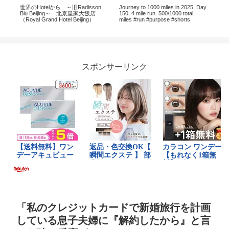
地
世界のHotelから ～旧Radisson
Journey to 1000 miles in 2025: Day
【L
Blu Beijing～ 北京皇家大飯店
150. 4 mile run. 500/1000 total
外
（Royal Grand Hotel Beijing）
miles #run #purpose #shorts
で
ト
金
ｗ
スポンサーリンク
「私のクレジットカードで新婚旅行を計画
している息子夫婦に『解約したから』と言