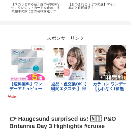
ッ
【スカッとする話】嫁の浮気旅行
【あつまれどうぶつの森】マイル
Mi
中、クレジットカードを止め、浮
集めと住民厳選！
気相手の家に妻の荷物を送りつけ
た俺「準備完了！引っ越すぞ」娘
「了解！」その後、旅行から帰っ
てきた嫁は全て失う事に
スポンサーリンク
👉 Haugesund surprised us! 🇳🇴 P&O
Britannia Day 3 Highlights #cruise