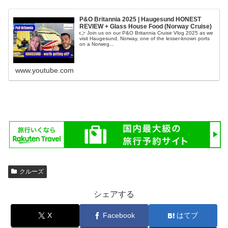
P&O Britannia 2025 | Haugesund HONEST
REVIEW + Glass House Food (Norway Cruise)
👉 Join us on our P&O Britannia Cruise Vlog 2025 as we
visit Haugesund, Norway, one of the lesser-known ports
on a Norweg...
www.youtube.com
クルーズ
シェアする
X
Facebook
はてブ