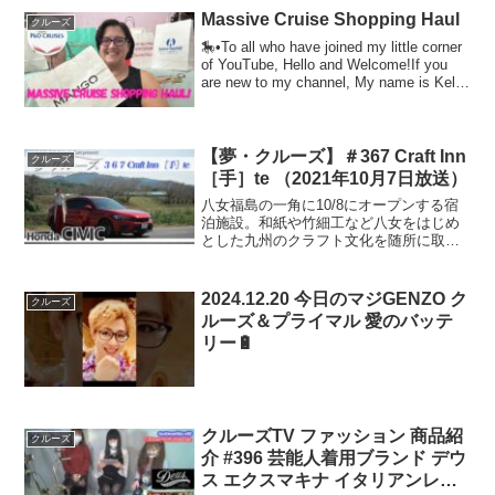
Massive Cruise Shopping Haul
クルーズ
🎠•To all who have joined my little corner
of YouTube, Hello and Welcome!If you
are new to my channel, My name is Kelly
a...
【夢・クルーズ】＃367 Craft Inn
クルーズ
［手］te （2021年10月7日放送）
八女福島の一角に10/8にオープンする宿
泊施設。和紙や竹細工など八女をはじめ
とした九州のクラフト文化を随所に取り
入れた部屋が用意されています。★ご紹
介した車種：CIVIC★福岡県 Honda Cars
★佐賀県 Honda Cars ★番組...
2024.12.20 今日のマジGENZO ク
クルーズ
ルーズ＆プライマル 愛のバッテ
リー🔋
クルーズTV ファッション 商品紹
クルーズ
介 #396 芸能人着用ブランド デウ
ス エクスマキナ イタリアンレザ