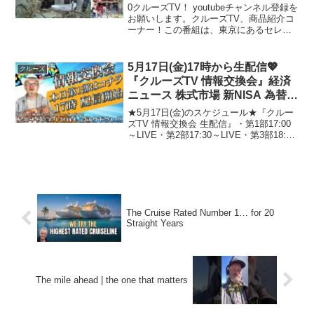
ー 財布 ハリウッドトレーディン
0クルーズTV！ youtubeチャンネル登録を
グカンパニー HTC クルーズロー
お願いします。クルーズTV、商品紹介コ
ーナー！この番組は、東京にあるセレク
ライダー ローチャリ
トショップクルーズ内にあるクルーズ世
田谷スタジオより生放送でお届けしてい
ます。 スタジオのあるこの場所、セレク
5月17日(金)17時から生配信💖
クルーズ
トショッ...
『クルーズTV 情報交換会』経済
ニュース 株式市場 新NISA 為替情
報 世界情勢 RV GESARA 黄金時
★5月17日(金)のスケジュール★『クルー
代 ベトナムドン イラクディナー
ズTV 情報交換会 生配信』・第1部17:00
～LIVE・第2部17:30～LIVE・第3部18:00
ル ベーシックインカム
～LIVE(クルーズTV defenderさんコラボ)
このチャンネルのメンバーになって特典
にアク...
The Cruise Rated Number 1… for 20
Straight Years
The mile ahead | the one that matters