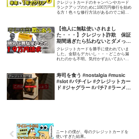
要チェック」
クレジットカードのキャンペンやカード
ランクアップのために100万円修行を始め
る方！色々な修行方法があるのでご紹介
します。ブログ版JCBゴールドカード申
し込み三井住友カードゴールドNL申し込
み★モチ特別特典申し込みはモチネット
【他人に無駄使いされまし
クレジットカード
LINE公式アカ...
た・・・】クレジット詐欺 保証
期間過ぎたら払わないとダメって
こともあるみたい・・・注意喚起
クレジットカードを勝手に使われていま
した。金額もデカいし・・・どこから漏
れたのかも不明。気付かずおいておいた
ら保障も受けれなかったかもしれない事
態になっていた。皆さんすぐにチェック
してください。各カード会社で補償内容
寿司を食う #nostalgia #music
クレジットカード
が異なるので注意！！【チ...
#slot #パチイレ #クレジットカー
ド #ジャグラー #パチ7 #ラーメン
#当たり動画 #パチスロ
ニートの僕が、母のクレジットカードを
使いすぎた結果。