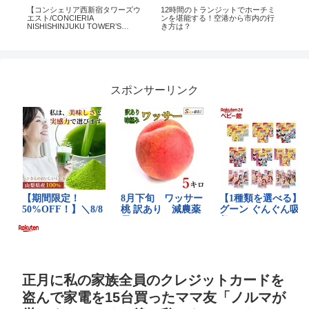
【コンシェリア西新宿タワーズウ
12時間のトランジットでホーチミ
20
rts
エスト/CONCIERIA
ンを堪能する！空港から市内の行
ロー
NISHISHINJUKU TOWER’S
き方は？
山
WEST】1LDK 59.93㎡ カウンタ
ーキッチンが魅力的な西新宿の高
層タワー
スポンサーリンク
正月に私の家族全員のクレジットカードを
盗んで家電を15台買ったママ友「ノルマが