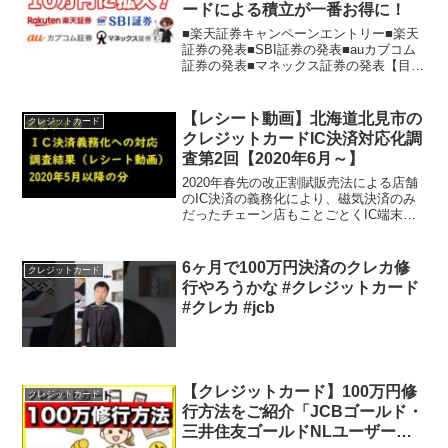
ードによる積立が一番お得に！
■楽天証券キャンペーンエントリー■楽天
証券の発表■SBI証券の発表■auカブコム
証券の発表■マネックス証券の発表【目
次】0:00 本日の動画の概要1:12 ①auカブ
コム証券2:15 ②マネックス証券3:32
③SBI証券6:40 ④楽天証...
【レシート動画】北海道北見市の
クレジットカード
クレジットカードIC決済対応化調
査第2回【2020年6月～】
2020年春先の改正割賦販売法による店舗
のIC決済の義務化により、磁気決済のみ
だったチェーン店もことごとくIC端末が
設置されました。2020年の4月ごろにその
時点で対応しているお店のレシート等は
紹介していましたが、それ以降に対応し
6ヶ月で100万円決済のクレカ修
クレジットカード
たお店のレ...
行やろうかな #クレジットカード
#クレカ #jcb
【クレジットカード】100万円修
クレジットカード
行方法をご紹介「JCBゴールド・
三井住友ゴールドNLユーザーは