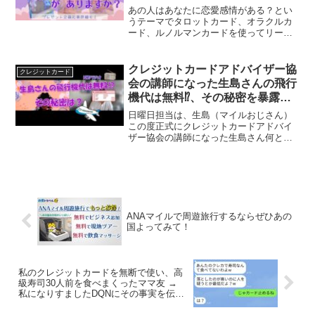
感情がある？💖momonga焦りま
あの人はあなたに恋愛感情がある？とい
くり💦の神展開。プレゼント応募
うテーマでタロットカード、オラクルカ
ード、ルノルマンカードを使ってリーデ
詳細も！タロット オラクルカー
ィングしていきました心に響いたところ
ドで深堀り🍑
を受け取って頂けたら嬉しいです0:00 プ
レゼント応募詳細9:46 1番のリーディン
クレジットカードアドバイザー協
クレジットカード
グ54:54...
会の講師になった生島さんの飛行
機代は無料⁉、その秘密を暴露し
ちゃいます。どれくらい生涯マイ
日曜日担当は、生島（マイルおじさん）
ルが貯まるのか極秘のツールで教
この度正式にクレジットカードアドバイ
ザー協会の講師になった生島さん何と飛
えます。【第42回-211010】
行機代を払っていないそうです。そう無
料なんです。その辺りを簡単に計算で出
せるツールを今回皆様にお披露目しま
す。▼前回の動画【第36回...
ANAマイルで周遊旅行するならぜひあの
国よってみて！
私のクレジットカードを無断で使い、高
級寿司30人前を食べまくったママ友 →
私になりすましたDQNにその事実を伝え
た時のリアクションがwww