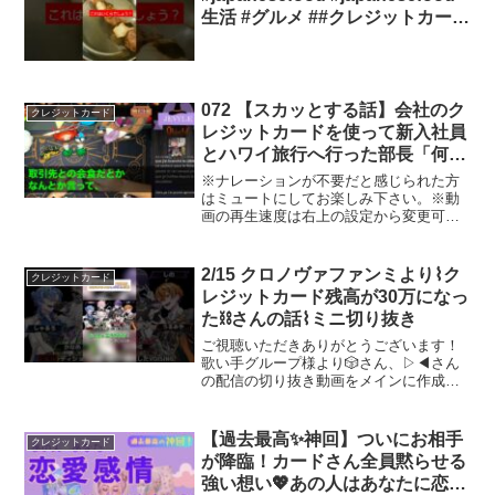
生活 #グルメ ##クレジットカード
#焼肉 #支払い
072 【スカッとする話】会社のク
クレジットカード
レジットカードを使って新入社員
とハワイ旅行へ行った部長「何で
も買ってあげる」私（カード利用
※ナレーションが不要だと感じられた方
停止してやろ）→会社のクレジッ
はミュートにしてお楽しみ下さい。※動
画の再生速度は右上の設定から変更可能
トカードを止めて物価高のハワイ
です。※当チャンネルの動画に登場する
に閉じ込めた結
人物は仮名です。実際の人物や地名とは
関係ありません。※当チャンネルのスト
2/15 クロノヴァファンミより⌇ク
クレジットカード
ーリーはオリジナルです。...
レジットカード残高が30万になっ
た⛓️さんの話⌇ミニ切り抜き
ご視聴いただきありがとうございます！
歌い手グループ様より🎲さん、▷◀︎さん
の配信の切り抜き動画をメインに作成し
ております。りると申します(⋆ᴗ͈ˬᴗ͈)”「配
信を見逃してしまった！」など忙しい方
はぜひこのチャンネルに覗きに来てくだ
【過去最高✨神回】ついにお相手
クレジットカード
さい！投稿...
が降臨！カードさん全員黙らせる
強い想い💖あの人はあなたに恋愛