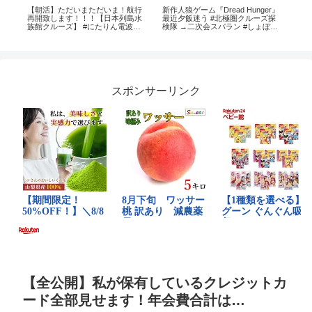
【朝活】ただいまただいま！航行
新作人狼ゲーム『Dread Hunger』
20
 Is
再開致します！！！【日本列島水
最近夕飯迷う #北極圏クルーズ探
イル
族館クルーズ】 #にたりん電波あ
検隊 →二次会スパラン #しょぼラ
り #個人勢VTuber
ン #スパラン【#DreadHunger #ド
レッドハンガー #航海人狼】影。/
かげまる視点
スポンサーリンク
【全公開】私が保有しているクレジットカ
ード全部見せます！年会費合計は…