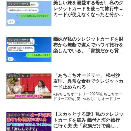
美しい妹を溺愛する母が、私のク
クレジットカード
レジットカードを使って旅行中→
カードが使えなくなったと分かっ
た時の毒親の反応が…ｗ
義妹が私のクレジットカードを財
クレジットカード
布から無断で盗んでハワイ旅行を
楽しんでいる。「家族だから貸し
てもらって当たり前だよねw」→
彼女が調子に乗っているところに
現実を突きつけた時の反応が面白
いwww
「あちこちオードリー」 松村沙
クレジットカード
友理、異常な食欲でクレジットカ
ード止められる
#あちこちオードリー2025#あちこちオー
ドリー2025お笑い#あちこちオードリー
【スカッとする話】私のクレジッ
クレジットカード
トカードを盗み 義母と海外旅行
に行く夫 夫「家族だけで楽しん