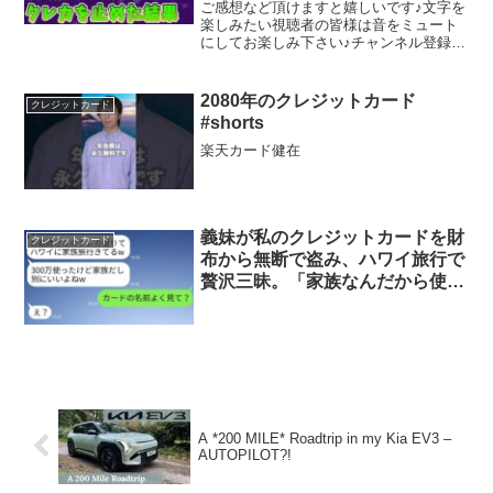
でくるわｗ」 私「楽しんでき
ご感想など頂けますと嬉しいです♪文字を
て」 →クレカを止めた結果
楽しみたい視聴者の皆様は音をミュート
にしてお楽しみ下さい♪チャンネル登録は
コチラ ※このストーリーは実在の人物や
団体とは一切関係ありません。※実話を
元にしたオリジナルストーリーです。＃
2080年のクレジットカード
クレジットカード
感動する話,＃朗読...
#shorts
楽天カード健在
義妹が私のクレジットカードを財
クレジットカード
布から無断で盗み、ハワイ旅行で
贅沢三昧。「家族なんだから使っ
て当然でしょw」と浮かれている
彼女に、現実を教えてやったとき
の反応が面白かったwww
A *200 MILE* Roadtrip in my Kia EV3 –
AUTOPILOT?!