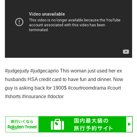
#judgejudy #judgecaprio This woman just used her ex
husbands HSA credit card to have fun and dinner. Now
guy is asking back for 1900$ #courtroomdrama #court
#shorts #insurance #doctor