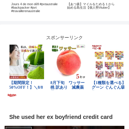
】マイルをためる１から
【世界遺産】ヨーロッパ900km歩
【長門市】キッズクル
活【個人勢Vtuber】
き旅してみた #1【カミーノ】
乗船【センザキッチ
スポンサーリンク
She used her ex boyfriend credit card