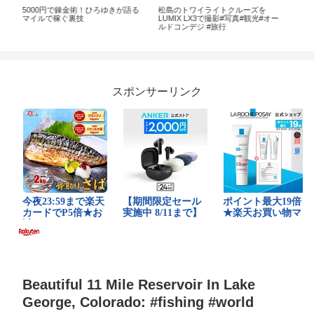
ズを
レビューLE ARGENT (ル アルジャ
【応援歌】千葉ロッテマリーン
光#オー
ン) カードケース メンズ クレジッ
ズ ルイス・クルーズ
トカード 【スキミング防止 極小財
布 8枚スロット拡張版】 (マットブ
ラック)
スポンサーリンク
Beautiful 11 Mile Reservoir In Lake
George, Colorado: #fishing #world