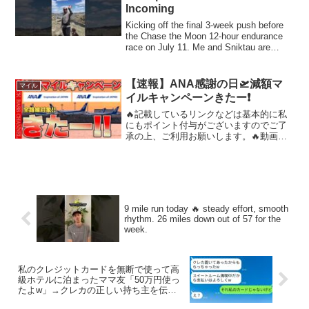
Incoming
Kicking off the final 3-week push before
the Chase the Moon 12-hour endurance
race on July 11. Me and Sniktau are
ready—...
【速報】ANA感謝の日🛫減額マ
マイル
イルキャンペーンきたー❗️
🔥記載しているリンクなどは基本的に私
にもポイント付与がございますのでご了
承の上、ご利用お願いします。🔥動画内
のキャンペーンなどは注意を払って情報
発信していますがご利用する際は公式サ
イトなどにご自身で確認の上、自己責任
でご利用をお願いいたしま...
9 mile run today 🔥 steady effort, smooth
rhythm. 26 miles down out of 57 for the
week.
私のクレジットカードを無断で使って高
級ホテルに泊まったママ友「50万円使っ
たよw」→クレカの正しい持ち主を伝え
た時の彼女の反応がwww