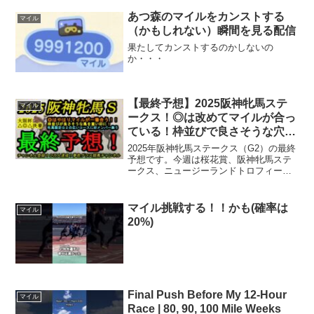
ャンネル登録」が励みになります！▼5ch
より使用許諾を得て配信しております。
あつ森のマイルをカンストする
マイル
チャンネル内の動画は...
（かもしれない）瞬間を見る配信
果たしてカンストするのかしないの
か・・・
【最終予想】2025阪神牝馬ステ
マイル
ークス！◎は改めてマイルが合っ
ている！枠並びで良さそうな穴馬
を重い印に！
2025年阪神牝馬ステークス（G2）の最終
予想です。今週は桜花賞、阪神牝馬ステ
ークス、ニュージーランドトロフィーが
行われる1週間です。こちらは阪神牝馬ス
テークスの最終予想をお届けします。ボ
ンドガール、アルジーヌなどが登場予
マイル挑戦する！！かも(確率は
マイル
定。夢色グラスチャ...
20%)
Final Push Before My 12-Hour
マイル
Race | 80, 90, 100 Mile Weeks