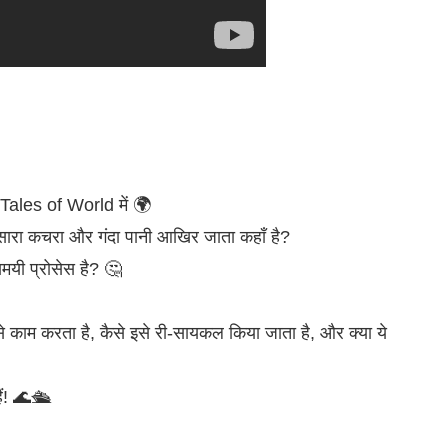
 Tales of World में 🌍
 सारा कचरा और गंदा पानी आखिर जाता कहाँ है?
्यमयी प्रोसेस है? 🤔
ैसे काम करता है, कैसे इसे री-सायकल किया जाता है, और क्या ये
ं! 🌊🛳️