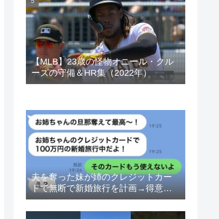
ベトナムドン イラクディナール
【MLB】23歳の怪物オニール・クル
ーズの守備＆HR集（2022年）
夫を奪った妹が姉のクレジットカー
ドで無断で新婚旅行を計画→得意げ
な妹に「カードは解約したから」と
伝えた時の反応が…ｗ