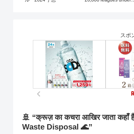
း #rakuten
editcard
スポ
🚢 “क्रूज़ का कचरा आखिर जाता कहाँ
Waste Disposal 🌊”