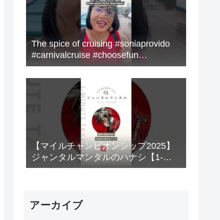
The spice of cruising #soniaprovido
#carnivalcruise #choosefun
#adventure #cruise #fun
【マイルチャンピオンシップ2025】
ジャンタルマンタルのハナシ【1-
MINUTE】#競馬
アーカイブ