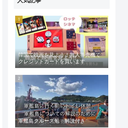
人気記事
韓国で映画を見よう！無人券売機で
クレジットカードを買います
軍艦島クルーズ船 解説付き