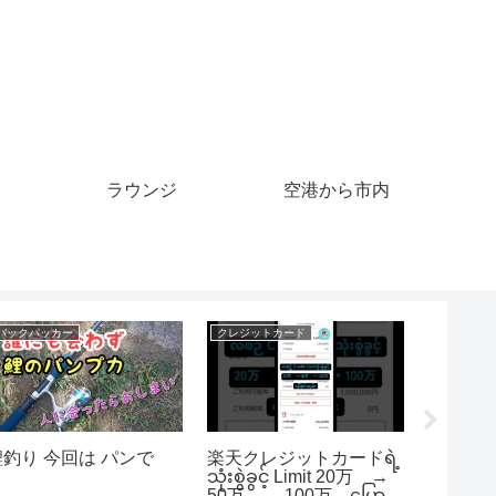
ラウンジ
空港から市内
クルーズ
クルーズ
シン育
ワンピース アンリミテ
神田川クルーズ 電車
オンズミ
ッドクルーズSP 神エネ
編 さよ旅 sayotabi
イル育成
ル Citra 3ds エミュレー
Sayo旅