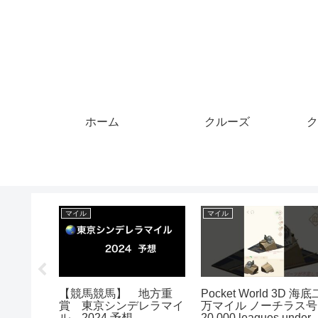
ホーム
クルーズ
ク
レジットカード
クレジットカード
マイル
天クレジットカードရဲ့
クレジットカード ク
マイルス
းစွဲခွင့် Limit 20万 →
レカ コロナ検査詐欺
のことを
万 → 100万 ပြောင်း
犯罪 被害 防止策
のために