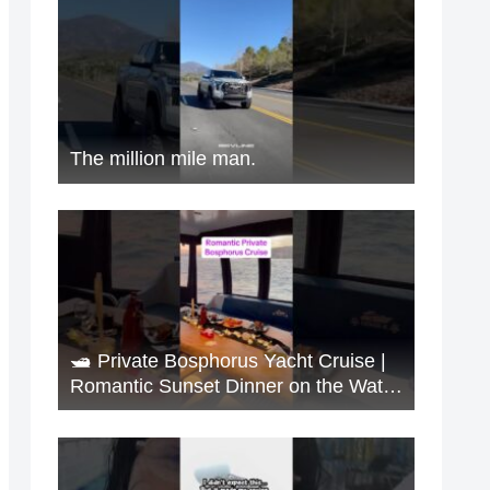
The million mile man.
🛥️ Private Bosphorus Yacht Cruise |
Romantic Sunset Dinner on the Water
🇹🇷✨