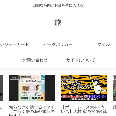
自由な時間とお金を手に入れる
旅
レジットカード
バックパッカー
マイル
お問い合わせ
サイトについて
クレジットカード
マイル
トーン株式会社
ポイントマシマシ！チャ
【ウマ娘】タイ
よく知りたい人
ージなしなし！gocaク
成！！チャンピ
送ります✨
レジットカード！
ーティング マ