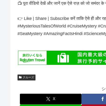
📺 पूरा वीडियो देखें और जानें एक ऐसे राज़ को जो समंदर के
👉 Like | Share | Subscribe करें ताकि ऐसे ही और रहस्
#MysteriousTalesOfWorld #CruiseMystery #Cr
#SeaMystery #AmazingFactsHindi #ScienceMy
クルーズ
シ
X