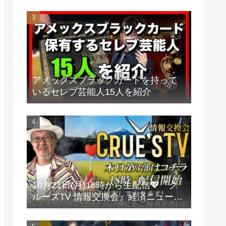
アメックスブラックカードを持って
いるセレブ芸能人15人を紹介
10月21日(月)18時から生配信💖『ク
ルーズTV 情報交換会』経済ニュース
投資 株式市場 新NISA 投資信託 仮想
通貨 ビットコイン 不動産投資 為替