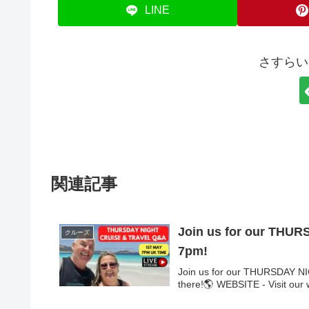
LINE
さすらい
関連記事
Join us for our THUR
クルーズ
7pm!
Join us for our THURSDAY NI
there!🌎 WEBSITE - Visit our w