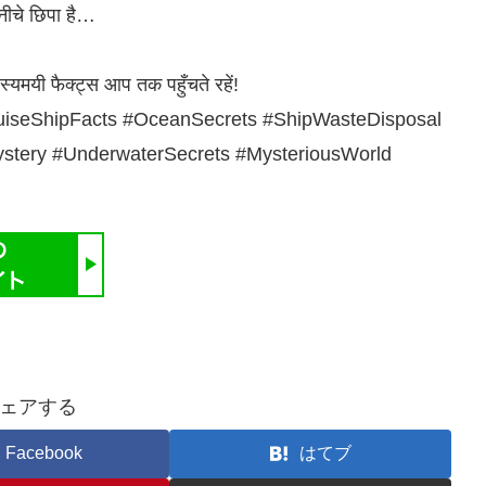
 नीचे छिपा है…
यमयी फैक्ट्स आप तक पहुँचते रहें!
uiseShipFacts #OceanSecrets #ShipWasteDisposal
stery #UnderwaterSecrets #MysteriousWorld
ェアする
Facebook
はてブ