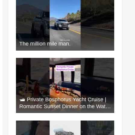
The million mile man.
🛥️ Private Bosphorus Yacht Cruise |
Romantic Sunset Dinner on the Water
🇹🇷✨