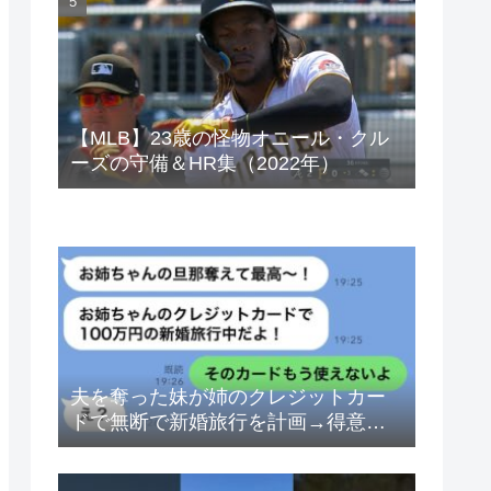
ベトナムドン イラクディナール
【MLB】23歳の怪物オニール・クル
ーズの守備＆HR集（2022年）
夫を奪った妹が姉のクレジットカー
ドで無断で新婚旅行を計画→得意げ
な妹に「カードは解約したから」と
伝えた時の反応が…ｗ