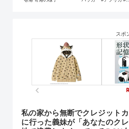
レジットカード》／3月
クルーズ
31日のお得情報まとめ
／3月31日に終了・4月1
日に開始するキャンペー
ンを確認
スポ
私の家から無断でクレジットカ
に行った義妹が「あなたのクレ