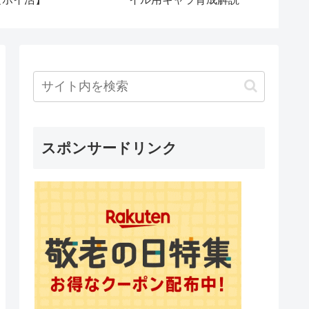
た義妹
を使っ
楽しん
DQN女
伝えた
スポンサードリンク