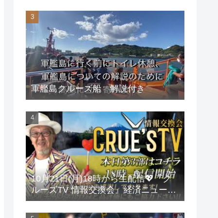
軍艦島クルーズ船 解説付き
10月21日(月)18時から生配信💖『ク
ルーズTV 情報交換会』経済ニュース
投資 株式市場 新NISA 投資信託 仮想
通貨 ビットコイン 不動産投資 為替