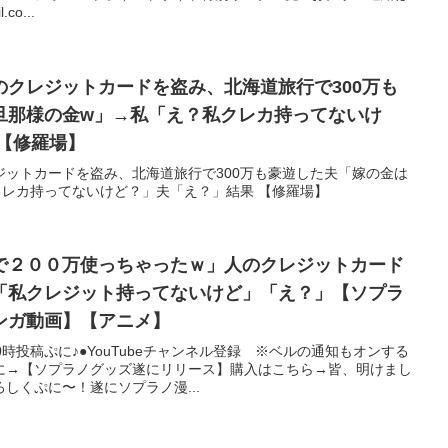
co...
のクレジットカードを盗み、北海道旅行で300万も
旦那様の金w」→私「え？私クレカ持ってないけ
ど？」夫「え？」結果 【修羅場】
ジットカードを盗み、北海道旅行で300万も豪遊した夫「嫁の金は
クレカ持ってないけど？」夫「え？」結果 【修羅場】
で２００万使っちゃったｗ」人のクレジットカード
「私クレジット持ってないけど」「え？」【ソプラ
ンガ動画】【アニメ】
10時投稿ぷに♪●YouTubeチャンネル登録 ※ベルの通知もオンする
に→【ソプラノグッズ遂にリリース】購入はこちら→皆、明けまし
しくぷに〜！遂にソプラノ漫...