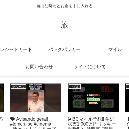
自由な時間とお金を手に入れる
旅
レジットカード
バックパッカー
マイル
お問い合わせ
サイトについて
クレジットカード
バックパッカー
花
ブラックリストでdカー
2025年1月22日 晩御
R
ドが欲しい人に贈りたい
飯 #バックパッカー
C
ト
たった1つの真実。
#環境活動家
f