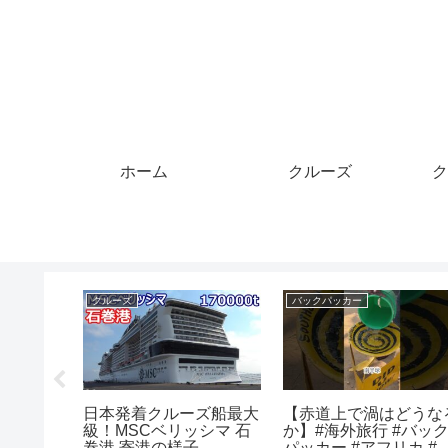
ホーム
クルーズ
ク
クレジットカード
クルーズ
ピ賢サポ
4月1日から始まる改
琵琶湖ナイトクルーズ
れる！マ
善・改悪内容《au、楽
火 固定カメラ Live配
成解説
天、PayPay、d払い、ク
信#花火#琵琶湖#ナイ