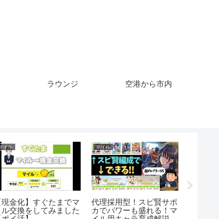
ラウンジ
空港から市内
クレジットカード
バックパッカー
クレジット
eporting a Lost Credit
#世界一周 #旅 #バック
私の家
ard – Simple English
パッカー #travel #海外 #
ットカ
or Beginners
一人旅
彼氏と