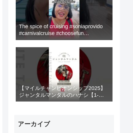
The spice of cruising #soniaprovido
#carnivalcruise #choosefun
#adventure #cruise #fun
【マイルチャンピオンシップ2025】
ジャンタルマンタルのハナシ【1-
MINUTE】#競馬
アーカイブ