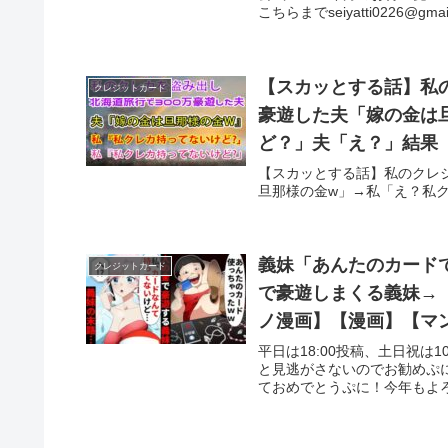
こちらまでseiyatti0226@gmail.
【スカッとする話】私
クレジットカード
豪遊した夫「嫁の金は
【スカッとする話】私のクレ
旦那様の金w」→私「え？私
義妹「あんたのカード
クレジットカード
で豪遊しまくる義妹→
ノ漫画】【漫画】【マ
平日は18:00投稿、土日祝は
と見逃がさないのでお勧めぷ
ておめでとうぷに！今年もよろ