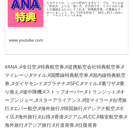
ＡＮＡマイル、しっかり貯めてますか？ でも、マイルは
「貯め方」よりも「使い方」が大切です。１マイルから多
くの価値をもたらしてくれる「特典航空券」の奥義をマス
ターしましょう。そしてPPを貯めて、SFC→PLT→DIAへ
と、フライトライフを充実...
www.youtube.com
#ANA ,#全日空,#特典航空券,#提携航空会社特典航空券,#
マイレージ,#マイル,#国際線特典航空券,#国内線特典航空
券,,#ダイヤモンド,#プラチナ,#SFC,#マイル,#裏ワザ,#乗
り換え,#途中降機,#ストップオーバー,#トランジット,#オ
ープンジョー,,#スターアライアンス,#陸マイラー,#台湾旅
行,#エバー航空,#海外旅行,#韓国旅行,#アシアナ航空,#ポ
イ活,#海外旅行,#お得,#香港,#グアム,#LCC,#格安航空券,#
海外旅行,#アジア旅行,#片道発券,#往復発券