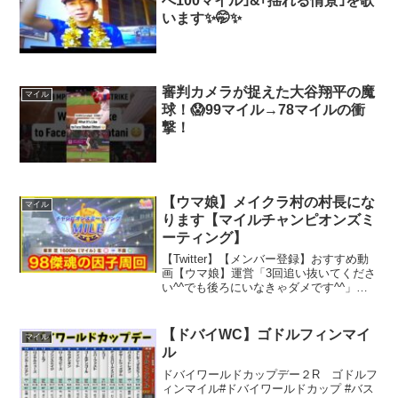
へ100マイル｣&｢揺れる情景｣を歌
います✨🤭✨
審判カメラが捉えた大谷翔平の魔
マイル
球！😱99マイル→78マイルの衝
撃！
【ウマ娘】メイクラ村の村長にな
マイル
ります【マイルチャンピオンズミ
ーティング】
【Twitter】【メンバー登録】おすすめ動
画【ウマ娘】運営「3回追い抜いてくださ
い^^でも後ろにいなきゃダメです^^」
【花嫁ヒシアマゾン】【ウマ娘】すべて
を過去にする最強スキル登場⁉花嫁ガチャ
2023最速考察‼【ニシノフラワー/アスト
【ドバイWC】ゴドルフィンマイ
マイル
ンマ...
ル
ドバイワールドカップデー２R ゴドルフ
ィンマイル#ドバイワールドカップ #バス