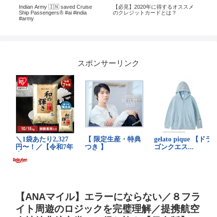
nd
Indian Army 🇮🇳 saved Cruise
【必見】2020年に得するオススメ
【
Ship Passengers⛵ #ai​ #india
のクレジットカードとは？
クパ
#army​
スポンサーリンク
【ANAマイル】エラーにならない／８フラ
イト周遊のロジックを完璧理解／提携航空