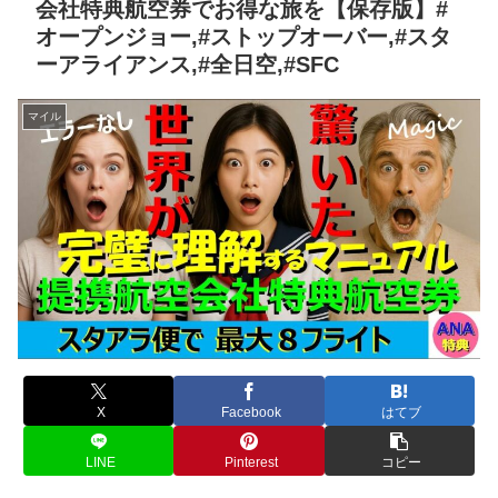
会社特典航空券でお得な旅を【保存版】#
オープンジョー,#ストップオーバー,#スタ
ーアライアンス,#全日空,#SFC
マイル
X
Facebook
はてブ
LINE
Pinterest
コピー