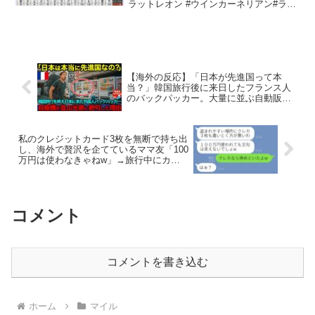
ラットレオン #ウインカーネリアン#ラウ
ダシオン
【海外の反応】「日本が先進国って本
当？」韓国旅行後に来日したフランス人
のバックパッカー。大量に並ぶ自動販売
機を見て絶句した理由
私のクレジットカード3枚を無断で持ち出
し、海外で贅沢を企てているママ友「100
万円は使わなきゃねw」→旅行中にカー
ドを利用停止にし、警察に通報した結
果…w
コメント
コメントを書き込む
ホーム
マイル