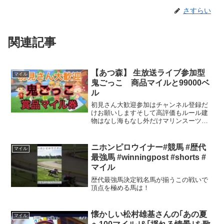
さすらい
関連記事
【あつ森】 生放送ライブ参加型
マイル
鬼ごっこ 商品マイルと99000ベ
ル
初見さん大歓迎参加はチャンネル登録だ
けお願いしますそして高評価もルール建
物はなし海もなし外だけマリンスーツは
脱いでねややこしいのではしごと高跳び
棒もなしでお願いします鬼は主です。網
でたたかれたらアウト。配信画面優先で
ニホンピロウイナー#競馬 #歴代
マイル
す捕まった方案内所にたい...
最強馬 #winningpost #shorts #
マイル
歴代最強馬決定戦名馬が揃うこの戦いで
頂点を極める馬は！
懐かしい松村雄基さんの｢あの夏
マイル