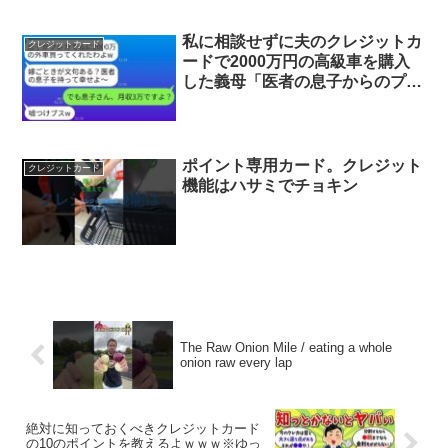
私に相談せずに夫のクレジットカ
クレジットカード
ードで2000万円の高級車を購入
した義母「医者の息子からのプレ
ゼントだよww」夫「お前は黙っ
てろww」→夫の手取りが3万円だ
という事実を隠しておいたら…
ww
ポイント専用カード。クレジット
クレジットカード
機能はハサミでチョキン
The Raw Onion Mile / eating a whole
onion raw every lap
絶対に知っておくべきクレジットカード
の10のポイントを教えるよｗｗｗ※ゆっ