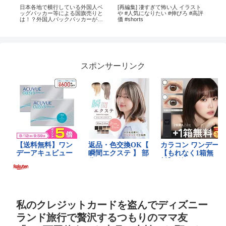
や
日本各地で横行している外国人ベ
[再編集] 凄すぎて怖い人 イラスト
ク
ッグパッカー等による国旗売りと
や #人気になりたい #伸びろ #高評
て
は！？外国人バックパッカーがベ
価 #shorts
ックパッカー化してお金を得て旅
する？世界一周旅行？
スポンサーリンク
私のクレジットカードを盗んでディズニー
ランド旅行で贅沢するつもりのママ友