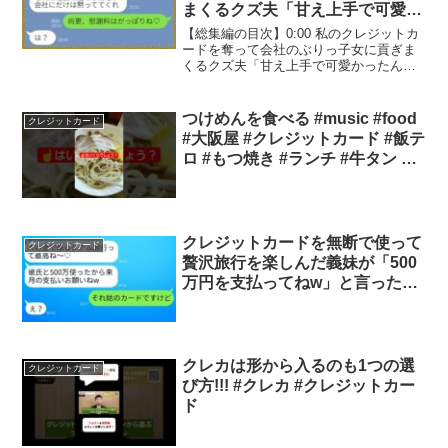
まくるクズ夫「甘え上手で可愛か
ったんだ！」→離婚を拒むクズ夫
【総集編の目次】0:00 私のクレジットカ
に嫁がある条件を突き付けてやっ
ードを奪って会社のぶりっ子女に貢ぎま
くるクズ夫「甘え上手で可愛かったん
た結果www【総集編】
だ！」16:29 私が義実家の家賃14万を毎
月払っているとも知らず貧乏人扱いして
追い出してきた里帰り出産中の義妹「...
つけめんを食べる #music #food
クレジットカード
#大阪屋 #クレジットカード #飯テ
ロ #もつ焼き #ランチ #牛タン #
グルメ #焼き
クレジットカードを無断で使って
クレジットカード
贅沢旅行を楽しんだ義妹が「500
万円を支払ってねw」と言った
時、誤解している彼女に衝撃の真
実を伝えた時の反応が面白かった
www
クレカは形から入るのも1つの選
クレジットカード
び方!!! #クレカ #クレジットカー
ド